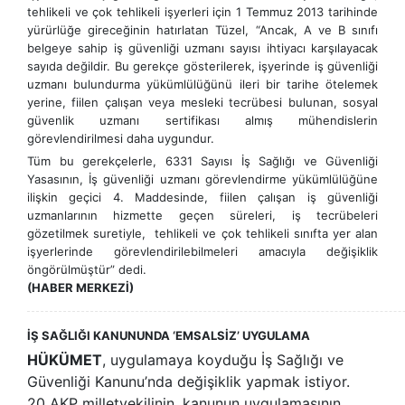
tehlikeli ve çok tehlikeli işyerleri için 1 Temmuz 2013 tarihinde
yürürlüğe gireceğinin hatırlatan Tüzel, “Ancak, A ve B sınıfı
belgeye sahip iş güvenliği uzmanı sayısı ihtiyacı karşılayacak
sayıda değildir. Bu gerekçe gösterilerek, işyerinde iş güvenliği
uzmanı bulundurma yükümlülüğünü ileri bir tarihe ötelemek
yerine, fiilen çalışan veya mesleki tecrübesi bulunan, sosyal
güvenlik uzmanı sertifikası almış mühendislerin
görevlendirilmesi daha uygundur.
Tüm bu gerekçelerle, 6331 Sayısı İş Sağlığı ve Güvenliği
Yasasının, İş güvenliği uzmanı görevlendirme yükümlülüğüne
ilişkin geçici 4. Maddesinde, fiilen çalışan iş güvenliği
uzmanlarının hizmette geçen süreleri, iş tecrübeleri
gözetilmek suretiyle, tehlikeli ve çok tehlikeli sınıfta yer alan
işyerlerinde görevlendirilebilmeleri amacıyla değişiklik
öngörülmüştür” dedi.
(HABER MERKEZİ)
İŞ SAĞLIĞI KANUNUNDA ‘EMSALSİZ’ UYGULAMA
HÜKÜMET
, uygulamaya koyduğu İş Sağlığı ve
Güvenliği Kanunu’nda değişiklik yapmak istiyor.
20 AKP milletvekilinin, kanunun uygulamasının