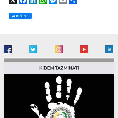
X
Facebook
LinkedIn
WhatsApp
Messenger
Email
Share
BEĞEN
0
KIDEM TAZMİNATI