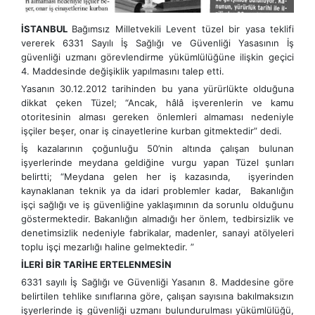
İSTANBUL
Bağımsız Milletvekili Levent tüzel bir yasa teklifi
vererek 6331 Sayılı İş Sağlığı ve Güvenliği Yasasının İş
güvenliği uzmanı görevlendirme yükümlülüğüne ilişkin geçici
4. Maddesinde değişiklik yapılmasını talep etti.
Yasanın 30.12.2012 tarihinden bu yana yürürlükte olduğuna
dikkat çeken Tüzel; “Ancak, hâlâ işverenlerin ve kamu
otoritesinin alması gereken önlemleri almaması nedeniyle
işçiler beşer, onar iş cinayetlerine kurban gitmektedir” dedi.
İş kazalarının çoğunluğu 50’nin altında çalışan bulunan
işyerlerinde meydana geldiğine vurgu yapan Tüzel şunları
belirtti; “Meydana gelen her iş kazasında, işyerinden
kaynaklanan teknik ya da idari problemler kadar, Bakanlığın
işçi sağlığı ve iş güvenliğine yaklaşımının da sorunlu olduğunu
göstermektedir. Bakanlığın almadığı her önlem, tedbirsizlik ve
denetimsizlik nedeniyle fabrikalar, madenler, sanayi atölyeleri
toplu işçi mezarlığı haline gelmektedir. ”
İLERİ BİR TARİHE ERTELENMESİN
6331 sayılı İş Sağlığı ve Güvenliği Yasanın 8. Maddesine göre
belirtilen tehlike sınıflarına göre, çalışan sayısına bakılmaksızın
işyerlerinde iş güvenliği uzmanı bulundurulması yükümlülüğü,