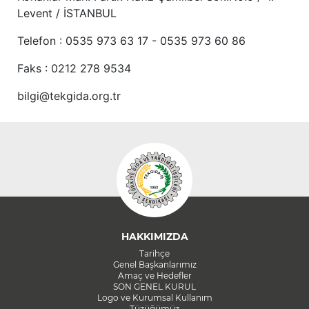
Levent / İSTANBUL
Telefon : 0535 973 63 17 - 0535 973 60 86
Faks : 0212 278 9534
bilgi@tekgida.org.tr
HAKKIMIZDA
Tarihçe
Genel Başkanlarımız
Amaç ve Hedefler
SON GENEL KURUL
Logo ve Kurumsal Kullanım
Tüzüğümüz