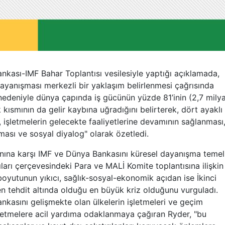
nkası-IMF Bahar Toplantısı vesilesiyle yaptığı açıklamada,
yanışması merkezli bir yaklaşım belirlenmesi çağrısında
nedeniyle dünya çapında iş gücünün yüzde 81’inin (2,7 mily
k kısmının da gelir kaybına uğradığını belirterek, dört ayaklı
k, işletmelerin gelecekte faaliyetlerine devamının sağlanması
nması ve sosyal diyalog" olarak özetledi.
ınına karşı IMF ve Dünya Bankasını küresel dayanışma temell
ları çerçevesindeki Para ve MALİ Komite toplantısına ilişkin
 boyutunun yıkıcı, sağlık-sosyal-ekonomik açıdan ise İkinci
n tehdit altında olduğu en büyük kriz olduğunu vurguladı.
nkasını gelişmekte olan ülkelerin işletmeleri ve geçim
işletmelere acil yardıma odaklanmaya çağıran Ryder, "bu