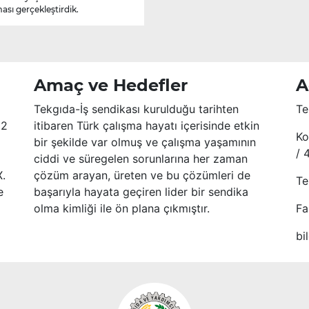
ası gerçekleştirdik.
Amaç ve Hedefler
A
Tekgıda-İş sendikası kurulduğu tarihten
Te
52
itibaren Türk çalışma hayatı içerisinde etkin
Ko
bir şekilde var olmuş ve çalışma yaşamının
/ 
ciddi ve süregelen sorunlarına her zaman
X.
çözüm arayan, üreten ve bu çözümleri de
Te
e
başarıyla hayata geçiren lider bir sendika
olma kimliği ile ön plana çıkmıştır.
Fa
bi