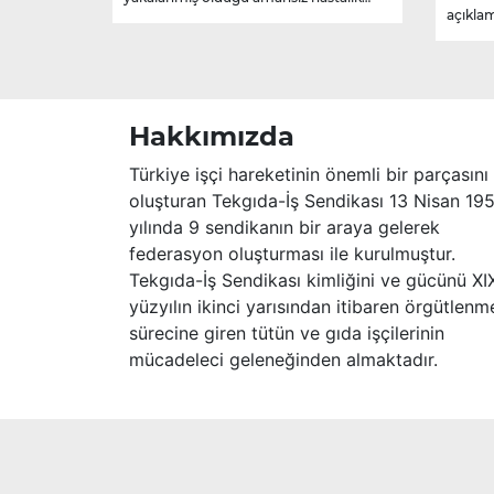
açıklam
sebebiyle hayatını kaybetmiştir.
Merhume’ye Allah’tan rahmet; başta
ailesi olmak üzere yakınlarına,
sevenlerine ve çalışma arkadaşlarına
başsağlığı ve sabır dileriz.
Hakkımızda
Türkiye işçi hareketinin önemli bir parçasını
oluşturan Tekgıda-İş Sendikası 13 Nisan 19
yılında 9 sendikanın bir araya gelerek
federasyon oluşturması ile kurulmuştur.
Tekgıda-İş Sendikası kimliğini ve gücünü XI
yüzyılın ikinci yarısından itibaren örgütlenm
sürecine giren tütün ve gıda işçilerinin
mücadeleci geleneğinden almaktadır.