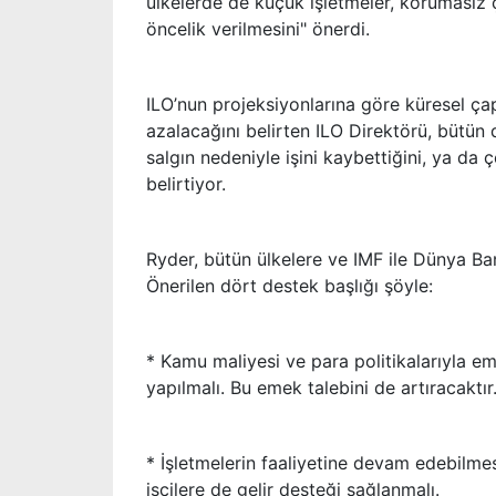
ülkelerde de küçük işletmeler, korumasız ça
öncelik verilmesini" önerdi.
ILO’nun projeksiyonlarına göre küresel çap
azalacağını belirten ILO Direktörü, bütün 
salgın nedeniyle işini kaybettiğini, ya da ç
belirtiyor.
Ryder, bütün ülkelere ve IMF ile Dünya Ba
Önerilen dört destek başlığı şöyle:
* Kamu maliyesi ve para politikalarıyla em
yapılmalı. Bu emek talebini de artıracaktır
* İşletmelerin faaliyetine devam edebilmesi
işçilere de gelir desteği sağlanmalı.