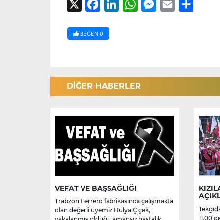
X
Facebook
LinkedIn
WhatsApp
Messenger
Email
Share
BEĞEN
0
DİĞER HABERLER
VEFAT VE BAŞSAĞLIĞI
KIZIL
AÇIK
Trabzon Ferrero fabrikasında çalışmakta
Tekgıda
olan değerli üyemiz Hülya Çiçek,
11.00’d
yakalanmış olduğu amansız hastalık