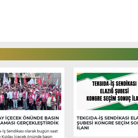
AY İÇECEK ÖNÜNDE BASIN
TEKGIDA-İŞ SENDİKASI EL
LAMASI GERÇEKLEŞTİRDİK
ŞUBESİ KONGRE SEÇİM S
İLANI
-İş Sendikası olarak bugün saat
e Kızılay İçecek önünde basın