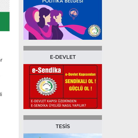
E-DEVLET
ar
,
i
TESİS