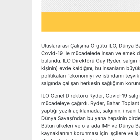
Uluslararası Çalışma Örgütü ILO, Dünya Ba
Covid-19 ile mücadelede insan ve emek da
bulundu. ILO Direktörü Guy Ryder, salgın 
kişinin) evde kaldığını, bu insanların büyü
politikaları "ekonomiyi ve istihdamı teşvi
salgında çalışan herkesin sağlığının koru
ILO Genel Direktörü Ryder, Covid-19 salg
mücadeleye çağırdı. Ryder, Bahar Toplantı
yaptığı yazılı açıklamada, salgının, insani
Dünya Savaşı’ndan bu yana hepsinin birde
Bütün ülkeleri ve o arada IMF ve Dünya Ba
kaynaklarının korunması için işçilere ve 