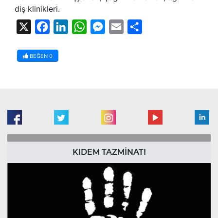
diş klinikleri.
X
Facebook
LinkedIn
WhatsApp
Messenger
Email
Share
BEĞEN
0
KIDEM TAZMİNATI