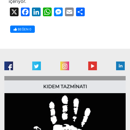
içeriyor.
X
Facebook
LinkedIn
WhatsApp
Messenger
Email
Share
BEĞEN
0
KIDEM TAZMİNATI