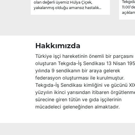
Tekgıda
olan değerli üyemiz Hülya Çiçek,
11.00’d
yakalanmış olduğu amansız hastalık
açıklam
sebebiyle hayatını kaybetmiştir.
Merhume’ye Allah’tan rahmet; başta
ailesi olmak üzere yakınlarına,
sevenlerine ve çalışma arkadaşlarına
başsağlığı ve sabır dileriz.
Hakkımızda
Türkiye işçi hareketinin önemli bir parçasını
oluşturan Tekgıda-İş Sendikası 13 Nisan 19
yılında 9 sendikanın bir araya gelerek
federasyon oluşturması ile kurulmuştur.
Tekgıda-İş Sendikası kimliğini ve gücünü XI
yüzyılın ikinci yarısından itibaren örgütlenm
sürecine giren tütün ve gıda işçilerinin
mücadeleci geleneğinden almaktadır.