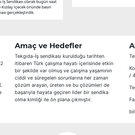
-İş Sendikası olarak bugün saat
e Kızılay İçecek önünde basın
ası gerçekleştirdik.
Amaç ve Hedefler
A
Tekgıda-İş sendikası kurulduğu tarihten
Te
52
itibaren Türk çalışma hayatı içerisinde etkin
Ko
bir şekilde var olmuş ve çalışma yaşamının
/ 
ciddi ve süregelen sorunlarına her zaman
X.
çözüm arayan, üreten ve bu çözümleri de
Te
e
başarıyla hayata geçiren lider bir sendika
olma kimliği ile ön plana çıkmıştır.
Fa
bi