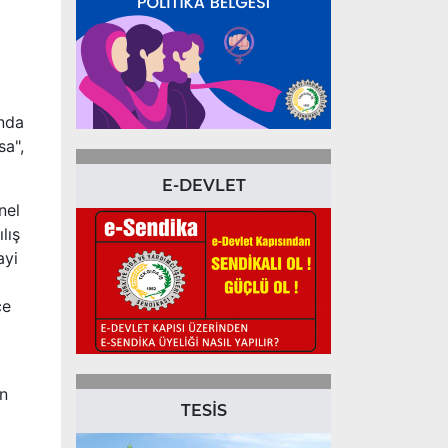
nda
sa",
E-DEVLET
nel
lış
ayi
ce
ün
TESİS