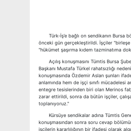
Türk-İş’e bağlı on sendikanın Bursa bö
önceki gün gerçekleştirildi. İşçiler "birleş
"hükümet şaşırma kıdem tazminatıma dokun
Açılış konuşmasını Tümtis Bursa Şube B
Başkanı Mustafa Türkel rahatsızlığı nedeniy
konuşmasında Özdemir Aslan şunları ifade
anlamında hem de işçi sınıfı mücadelesi a
entegre tesislerinden biri olan Merinos fab
zarar ettirildi, sonra da bütün işçiler, ça
toplanıyoruz."
Kürsüye sendikalar adına Tümtis Genel B
konuşmasından sonra soru cevap bölümüne 
işçilerin kararlılığının bir ifadesi olarak alg