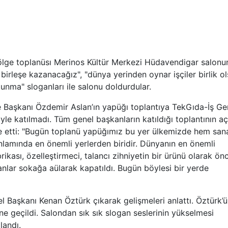
lge toplanüsı Merinos Kültür Merkezi Hüdavendigar salonu
e birleşe kazanacağız", "dünya yerinden oynar işçiler birlik ol
ma" sloganları ile salonu doldurdular.
aşkanı Özdemir Aslan’ın yapüğı toplantıya TekGıda-İş Ge
le katılmadı. Tüm genel başkanların katıldığı toplantının açı
 etti: "Bugün toplanü yapüğımız bu yer ülkemizde hem san
nlamında en önemli yerlerden biridir. Dünyanın en önemli
rikası, özelleştirmeci, talancı zihniyetin bir ürünü olarak ön
lışanlar sokağa aülarak kapatıldı. Bugün böylesi bir yerde
aşkanı Kenan Öztürk çıkarak gelişmeleri anlattı. Öztürk’
geçildi. Salondan sık sık slogan seslerinin yükselmesi
ılandı.