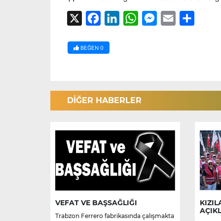
X
Facebook
LinkedIn
WhatsApp
Messenger
Email
Share
BEĞEN
0
DİĞER HABERLER
VEFAT VE BAŞSAĞLIĞI
KIZIL
AÇIK
Trabzon Ferrero fabrikasında çalışmakta