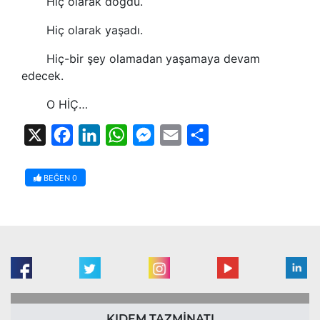
Hiç olarak doğdu.
Hiç olarak yaşadı.
Hiç-bir şey olamadan yaşamaya devam
edecek.
O HİÇ…
X
Facebook
LinkedIn
WhatsApp
Messenger
Email
Share
BEĞEN
0
KIDEM TAZMİNATI