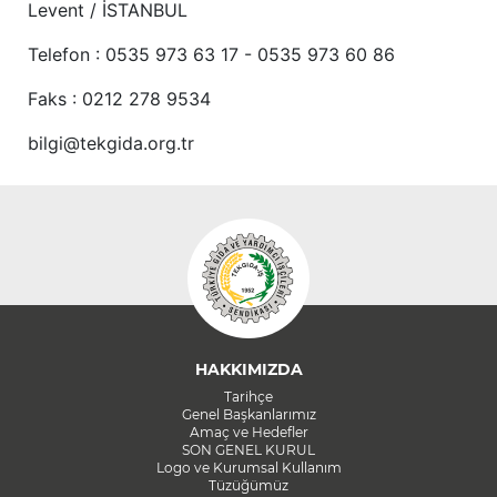
Levent / İSTANBUL
Telefon : 0535 973 63 17 - 0535 973 60 86
Faks : 0212 278 9534
bilgi@tekgida.org.tr
HAKKIMIZDA
Tarihçe
Genel Başkanlarımız
Amaç ve Hedefler
SON GENEL KURUL
Logo ve Kurumsal Kullanım
Tüzüğümüz