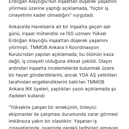
Erdoğan Alayoğlu’nun inşaattan düşerek yaşamını
yitirmesi üzerine yaptığı açıklamada, "hiçbir iş
cinayetinin kader olmadığını" vurguladı.
Ankara’da Havelsan’a ait bir inşaatta geçen salı
günü, inşaat mühendisi ve İSG uzmanı Yüksel
Erdoğan Alayoğlu inşaattan düşerek yaşamını
yitirmişti. TMMOB Ankara il Koordinasyon
Kurulu’ndan yapılan açıklamada, bu ölümün kaza
değil, iş cinayeti olduğuna dikkat çekildi. Olayın
ardından inşaatta incelemelerde bulunmak üzere
bir heyet gönderdiklerini, ancak YDA AŞ yetkilileri
tarafından engellendiklerini belirten TMMOB
Ankara İKK üyeleri, yaptıkları yazılı açıklamada şu
ifadeleri kullandı:
"Yüksekte çalışan bir emekçinin, önleyici
ekipmanlar ile çalışması durumunda zarar görmesi
imkânsıza yakın bir olasılıktır. Yaşanan iş
cinayetlerinde, işyerinde gerekli tedbirleri almayan