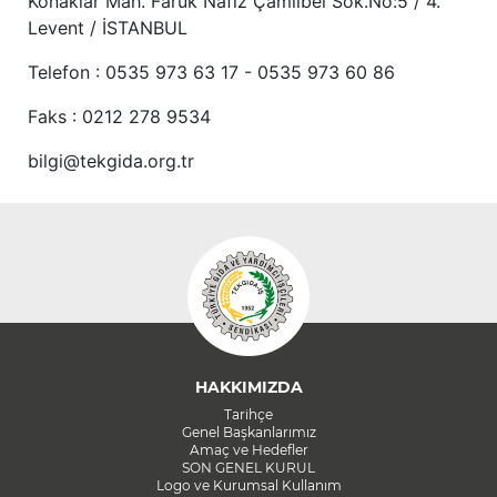
Konaklar Mah. Faruk Nafiz Çamlıbel Sok.No:5 / 4.
Levent / İSTANBUL
Telefon : 0535 973 63 17 - 0535 973 60 86
Faks : 0212 278 9534
bilgi@tekgida.org.tr
HAKKIMIZDA
Tarihçe
Genel Başkanlarımız
Amaç ve Hedefler
SON GENEL KURUL
Logo ve Kurumsal Kullanım