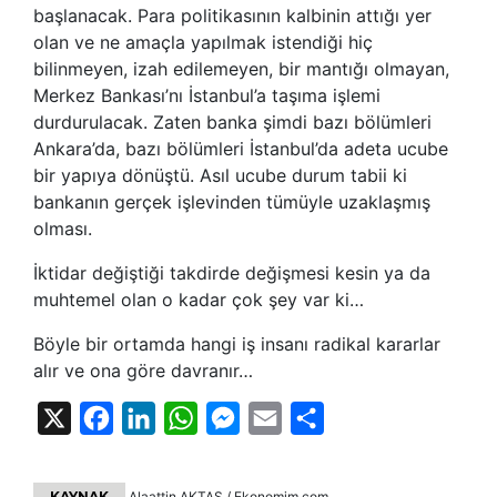
başlanacak. Para politikasının kalbinin attığı yer
olan ve ne amaçla yapılmak istendiği hiç
bilinmeyen, izah edilemeyen, bir mantığı olmayan,
Merkez Bankası’nı İstanbul’a taşıma işlemi
durdurulacak. Zaten banka şimdi bazı bölümleri
Ankara’da, bazı bölümleri İstanbul’da adeta ucube
bir yapıya dönüştü. Asıl ucube durum tabii ki
bankanın gerçek işlevinden tümüyle uzaklaşmış
olması.
İktidar değiştiği takdirde değişmesi kesin ya da
muhtemel olan o kadar çok şey var ki…
Böyle bir ortamda hangi iş insanı radikal kararlar
alır ve ona göre davranır…
X
Facebook
LinkedIn
WhatsApp
Messenger
Email
Share
KAYNAK
Alaattin AKTAŞ / Ekonomim.com