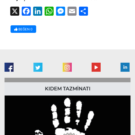
X
Facebook
LinkedIn
WhatsApp
Messenger
Email
Share
BEĞEN
0
KIDEM TAZMİNATI