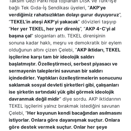
Taksim Gezi Parkı
’
nda toplanan DİSK ve Türk-İş
’
e
bağlı Tek Gıda-İş Sendikası üyeleri,
“
AKP
’
ye
verdiğimiz rahatsızlıktan dolayı gurur duyuyoruz
”,
“
TEKEL
’
in ateşi AKP
’
yi yakacak
”
dövizleri taşıyıp
“
Her yer TEKEL, her yer direniş
”, “
AKP 4-C
’
yi al
başına çal
”
sloganları attı. TEKEL direnişinin
sonuna kadar haklı, meşru ve demokratik bir eylem
olduğunun altını çizen Çelebi,
“
AKP iktidarı, TEKEL
işçilerine karşı tam bir ideolojik saldırı
başlatmıştır. Özelleştirmeci, serbest piyasacı ve
sermayenin taleplerini savunan bir saldırı
içindedirler. Yaptıkları özelleştirmelerin sonucunu
saklamak sosyal devleti şirketleri gibi, çalışanları
ise şirketin sırtındaki yük gibi görmek ideolojik
davranmak değil midir
”
diye sordu. AKP iktidarının
TEKEL işçilerini yalnız bırakmak istediğini savunan
Çelebi,
“
Her koyunun kendi bacağından asılmasını
istiyorlar. Onlara göre dayanışmak suçtur. Onlara
göre destek vermek suçtur. Onlar her şeye