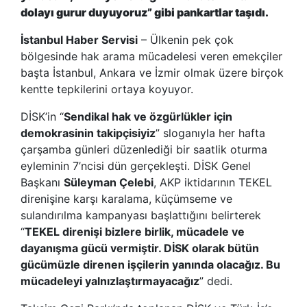
dolayı gurur duyuyoruz” gibi pankartlar taşıdı.
İstanbul Haber Servisi
– Ülkenin pek çok
bölgesinde hak arama mücadelesi veren emekçiler
başta İstanbul, Ankara ve İzmir olmak üzere birçok
kentte tepkilerini ortaya koyuyor.
DİSK
’
in
“
Sendikal hak ve özgürlükler için
demokrasinin takipçisiyiz
”
sloganıyla her hafta
çarşamba günleri düzenlediği bir saatlik oturma
eyleminin 7
’
ncisi dün gerçekleşti. DİSK Genel
Başkanı
Süleyman Çelebi
, AKP iktidarının TEKEL
direnişine karşı karalama, küçümseme ve
sulandırılma kampanyası başlattığını belirterek
“
TEKEL direnişi bizlere birlik, mücadele ve
dayanışma gücü vermiştir. DİSK olarak bütün
gücümüzle direnen işçilerin yanında olacağız. Bu
mücadeleyi yalnızlaştırmayacağız
”
dedi.