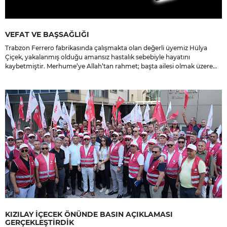
VEFAT VE BAŞSAĞLIĞI
Trabzon Ferrero fabrikasında çalışmakta olan değerli üyemiz Hülya
Çiçek, yakalanmış olduğu amansız hastalık sebebiyle hayatını
kaybetmiştir. Merhume’ye Allah’tan rahmet; başta ailesi olmak üzere
yakınlarına, sevenlerine ve çalışma arkadaşlarına başsağlığı ve sabır
dileriz.
KIZILAY İÇECEK ÖNÜNDE BASIN AÇIKLAMASI
GERÇEKLEŞTİRDİK