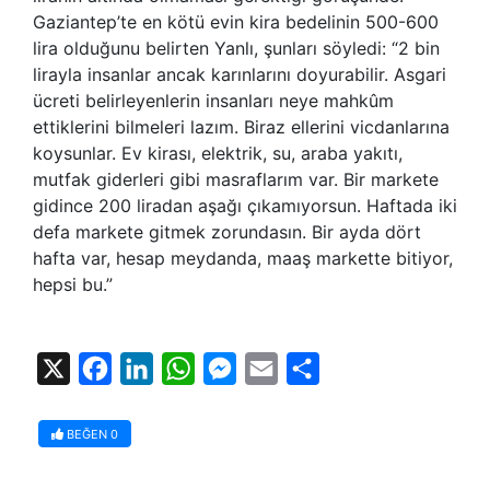
Gaziantep’te en kötü evin kira bedelinin 500-600
lira olduğunu belirten Yanlı, şunları söyledi: “2 bin
lirayla insanlar ancak karınlarını doyurabilir. Asgari
ücreti belirleyenlerin insanları neye mahkûm
ettiklerini bilmeleri lazım. Biraz ellerini vicdanlarına
koysunlar. Ev kirası, elektrik, su, araba yakıtı,
mutfak giderleri gibi masraflarım var. Bir markete
gidince 200 liradan aşağı çıkamıyorsun. Haftada iki
defa markete gitmek zorundasın. Bir ayda dört
hafta var, hesap meydanda, maaş markette bitiyor,
hepsi bu.”
X
Facebook
LinkedIn
WhatsApp
Messenger
Email
Share
BEĞEN
0