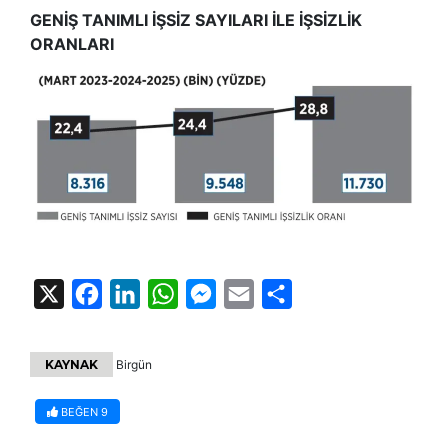
GENİŞ TANIMLI İŞSİZ SAYILARI İLE İŞSİZLİK
ORANLARI
X
Facebook
LinkedIn
WhatsApp
Messenger
Email
Share
KAYNAK
Birgün
BEĞEN
9