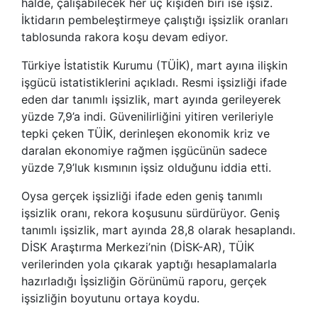
halde, çalışabilecek her üç kişiden biri ise işsiz.
İktidarın pembeleştirmeye çalıştığı işsizlik oranları
tablosunda rakora koşu devam ediyor.
Türkiye İstatistik Kurumu (TÜİK), mart ayına ilişkin
işgücü istatistiklerini açıkladı. Resmi işsizliği ifade
eden dar tanımlı işsizlik, mart ayında gerileyerek
yüzde 7,9’a indi. Güvenilirliğini yitiren verileriyle
tepki çeken TÜİK, derinleşen ekonomik kriz ve
daralan ekonomiye rağmen işgücünün sadece
yüzde 7,9’luk kısmının işsiz olduğunu iddia etti.
Oysa gerçek işsizliği ifade eden geniş tanımlı
işsizlik oranı, rekora koşusunu sürdürüyor. Geniş
tanımlı işsizlik, mart ayında 28,8 olarak hesaplandı.
DİSK Araştırma Merkezi’nin (DİSK-AR), TÜİK
verilerinden yola çıkarak yaptığı hesaplamalarla
hazırladığı İşsizliğin Görünümü raporu, gerçek
işsizliğin boyutunu ortaya koydu.