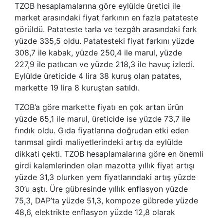
TZOB hesaplamalarına göre eylülde üretici ile
market arasındaki fiyat farkının en fazla patateste
görüldü. Patateste tarla ve tezgâh arasındaki fark
yüzde 335,5 oldu. Patatesteki fiyat farkını yüzde
308,7 ile kabak, yüzde 250,4 ile marul, yüzde
227,9 ile patlıcan ve yüzde 218,3 ile havuç izledi.
Eylülde üreticide 4 lira 38 kuruş olan patates,
markette 19 lira 8 kuruştan satıldı.
TZOB’a göre markette fiyatı en çok artan ürün
yüzde 65,1 ile marul, üreticide ise yüzde 73,7 ile
fındık oldu. Gıda fiyatlarına doğrudan etki eden
tarımsal girdi maliyetlerindeki artış da eylülde
dikkati çekti. TZOB hesaplamalarına göre en önemli
girdi kalemlerinden olan mazotta yıllık fiyat artışı
yüzde 31,3 olurken yem fiyatlarındaki artış yüzde
30’u aştı. Üre gübresinde yıllık enflasyon yüzde
75,3, DAP’ta yüzde 51,3, kompoze gübrede yüzde
48,6, elektrikte enflasyon yüzde 12,8 olarak