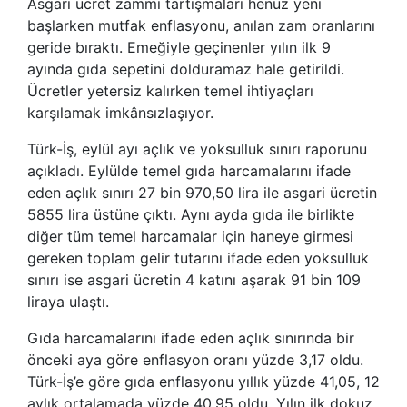
Asgari ücret zammı tartışmaları henüz yeni
başlarken mutfak enflasyonu, anılan zam oranlarını
geride bıraktı. Emeğiyle geçinenler yılın ilk 9
ayında gıda sepetini dolduramaz hale getirildi.
Ücretler yetersiz kalırken temel ihtiyaçları
karşılamak imkânsızlaşıyor.
Türk-İş, eylül ayı açlık ve yoksulluk sınırı raporunu
açıkladı. Eylülde temel gıda harcamalarını ifade
eden açlık sınırı 27 bin 970,50 lira ile asgari ücretin
5855 lira üstüne çıktı. Aynı ayda gıda ile birlikte
diğer tüm temel harcamalar için haneye girmesi
gereken toplam gelir tutarını ifade eden yoksulluk
sınırı ise asgari ücretin 4 katını aşarak 91 bin 109
liraya ulaştı.
Gıda harcamalarını ifade eden açlık sınırında bir
önceki aya göre enflasyon oranı yüzde 3,17 oldu.
Türk-İş’e göre gıda enflasyonu yıllık yüzde 41,05, 12
aylık ortalamada yüzde 40,95 oldu. Yılın ilk dokuz