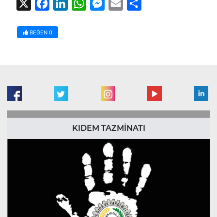
X
Facebook
LinkedIn
WhatsApp
Messenger
Email
Share
BEĞEN
0
KIDEM TAZMİNATI