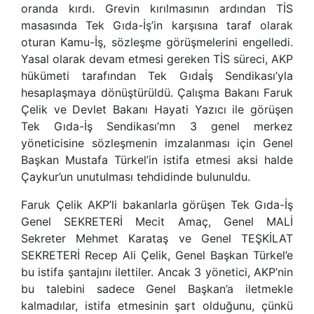
oranda kırdı. Grevin kırılmasının ardından TİS
masasında Tek Gıda-İş’in karşısına taraf olarak
oturan Kamu-İş, sözleşme görüşmelerini engelledi.
Yasal olarak devam etmesi gereken TİS süreci, AKP
hükümeti tarafından Tek Gıdaİş Sendikası’yla
hesaplaşmaya dönüştürüldü. Çalışma Bakanı Faruk
Çelik ve Devlet Bakanı Hayati Yazıcı ile görüşen
Tek Gıda-İş Sendikası’mn 3 genel merkez
yöneticisine sözleşmenin imzalanması için Genel
Başkan Mustafa Türkel’in istifa etmesi aksi halde
Çaykur’un unutulması tehdidinde bulunuldu.
Faruk Çelik AKP’li bakanlarla görüşen Tek Gıda-İş
Genel SEKRETERİ Mecit Amaç, Genel MALİ
Sekreter Mehmet Karataş ve Genel TEŞKİLAT
SEKRETERİ Recep Ali Çelik, Genel Başkan Türkel’e
bu istifa şantajını ilettiler. Ancak 3 yönetici, AKP’nin
bu talebini sadece Genel Başkan’a iletmekle
kalmadılar, istifa etmesinin şart olduğunu, çünkü