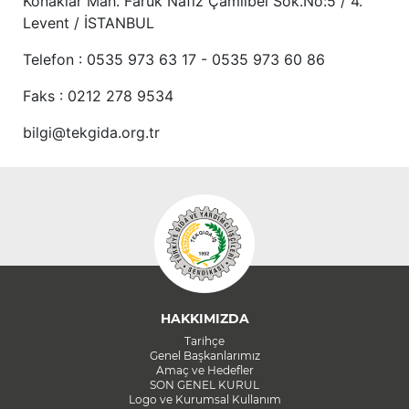
Konaklar Mah. Faruk Nafiz Çamlıbel Sok.No:5 / 4.
Levent / İSTANBUL
Telefon : 0535 973 63 17 - 0535 973 60 86
Faks : 0212 278 9534
bilgi@tekgida.org.tr
HAKKIMIZDA
Tarihçe
Genel Başkanlarımız
Amaç ve Hedefler
SON GENEL KURUL
Logo ve Kurumsal Kullanım