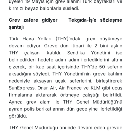
üyeleri 19 Mayıs için grev alanını Türk bayrakları ve
kırmızı beyaz balonlarla süsledi.
Grev zafere gidiyor Tekgıda-İş’e sözleşme
şantajı
Türk Hava Yolları (THY)’ndaki grev büyümeye
devam ediyor. Greve dün itibari ile 2 bini aşkın
THY çalışanı katıldı. Sendika Yönetimi ise
belirledikleri hedefe adım adım ilerlediklerini altmı
çizerek, bir kaç saat içerisinde THY’de 50 seferin
aksadığını söyledi. THY Yönetimi’nin greve katılım
nedeniyle aksayan uçak seferlerini, birleştirerek
SunExpress, Onur Air, Air France ve KLM gibi uçuş
firmalarına aktararak örtmeye çalıştığı belirtildi.
Ayrıca grev alam ile THY Genel Müdürlüğü’nü
ayıran polis barikatlarının dün gece yine ilerletildiği
görüldü.
THY Genel Müdürlüğü önünde devam eden grevde