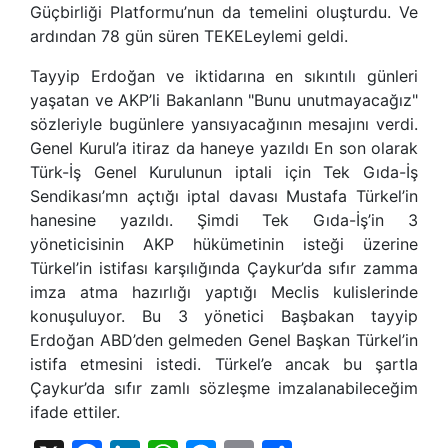
Güçbirliği Platformu’nun da temelini oluşturdu. Ve
ardından 78 gün süren TEKELeylemi geldi.
Tayyip Erdoğan ve iktidarına en sıkıntılı günleri
yaşatan ve AKP’li Bakanlann "Bunu unutmayacağız"
sözleriyle bugünlere yansıyacağının mesajını verdi.
Genel Kurul’a itiraz da haneye yazıldı En son olarak
Türk-İş Genel Kurulunun iptali için Tek Gıda-İş
Sendikası’mn açtığı iptal davası Mustafa Türkel’in
hanesine yazıldı. Şimdi Tek Gıda-İş’in 3
yöneticisinin AKP hükümetinin isteği üzerine
Türkel’in istifası karşılığında Çaykur’da sıfır zamma
imza atma hazırlığı yaptığı Meclis kulislerinde
konuşuluyor. Bu 3 yönetici Başbakan tayyip
Erdoğan ABD’den gelmeden Genel Başkan Türkel’in
istifa etmesini istedi. Türkel’e ancak bu şartla
Çaykur’da sıfır zamlı sözleşme imzalanabileceğim
ifade ettiler.