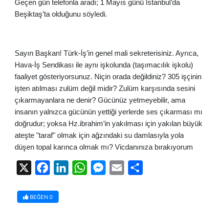
Geçen gün telefonla aradı; 1 Mayıs günü İstanbul’da
Beşiktaş’ta olduğunu söyledi.
Sayın Başkan! Türk-İş’in genel mali sekreterisiniz. Ayrıca,
Hava-İş Sendikası ile aynı işkolunda (taşımacılık işkolu)
faaliyet gösteriyorsunuz. Niçin orada değildiniz? 305 işçinin
işten atılması zulüm değil midir? Zulüm karşısında sesini
çıkarmayanlara ne denir? Gücünüz yetmeyebilir, ama
insanın yalnızca gücünün yettiği yerlerde ses çıkarması mı
doğrudur; yoksa Hz.ibrahim’in yakılması için yakılan büyük
ateşte "taraf" olmak için ağzındaki su damlasıyla yola
düşen topal karınca olmak mı? Vicdanınıza bırakıyorum
X
Facebook
LinkedIn
WhatsApp
Messenger
Email
Share
BEĞEN
0