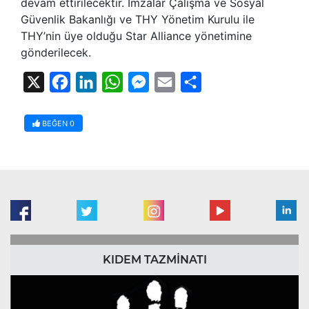
devam ettirilecektir. İmzalar Çalışma ve Sosyal
Güvenlik Bakanlığı ve THY Yönetim Kurulu ile
THY’nin üye olduğu Star Alliance yönetimine
gönderilecek.
X
Facebook
LinkedIn
WhatsApp
Messenger
Email
Share
BEĞEN
0
KIDEM TAZMİNATI