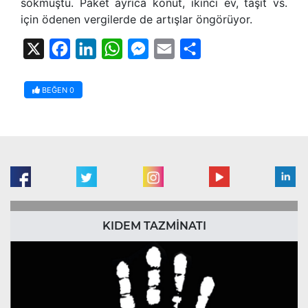
sokmuştu. Paket ayrıca konut, ikinci ev, taşıt vs.
için ödenen vergilerde de artışlar öngörüyor.
X
Facebook
LinkedIn
WhatsApp
Messenger
Email
Share
BEĞEN
0
KIDEM TAZMİNATI