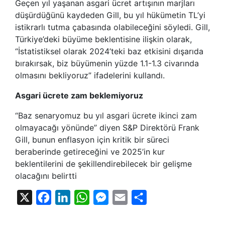
Geçen yıl yaşanan asgari ücret artışının marjları
düşürdüğünü kaydeden Gill, bu yıl hükümetin TL’yi
istikrarlı tutma çabasında olabileceğini söyledi. Gill,
Türkiye’deki büyüme beklentisine ilişkin olarak,
“İstatistiksel olarak 2024’teki baz etkisini dışarıda
bırakırsak, biz büyümenin yüzde 1.1-1.3 civarında
olmasını bekliyoruz” ifadelerini kullandı.
Asgari ücrete zam beklemiyoruz
“Baz senaryomuz bu yıl asgari ücrete ikinci zam
olmayacağı yönünde” diyen S&P Direktörü Frank
Gill, bunun enflasyon için kritik bir süreci
beraberinde getireceğini ve 2025’in kur
beklentilerini de şekillendirebilecek bir gelişme
olacağını belirtti
X
Facebook
LinkedIn
WhatsApp
Messenger
Email
Share