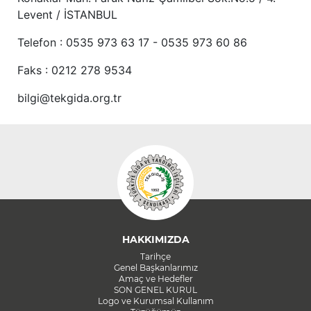
Levent / İSTANBUL
Telefon : 0535 973 63 17 - 0535 973 60 86
Faks : 0212 278 9534
bilgi@tekgida.org.tr
HAKKIMIZDA
Tarihçe
Genel Başkanlarımız
Amaç ve Hedefler
SON GENEL KURUL
Logo ve Kurumsal Kullanım