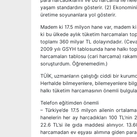
para harcadıklarını ve bu harcama ile nele
yaşam standardını gösterir. (2) Ekonominin
üretime soyunanlara yol gösterir.
Madem ki 17.5 milyon hane var, madem ki 
ki bu ülkede aylık tüketim harcamaları top
toplamı 360 milyar TL dolayındadır. (Cev
2009 yılı GSYH tablosunda hane halkı topl
harcamaları tablosu (cari harcama) rakaml
soruşturdum. Öğrenemedim.)
TÜİK, uzmanların çalıştığı ciddi bir kuru
Herhalde bilmeyenlere, bilemeyenlere bilgi
halkı tüketim harcamasının önemli bulgul
Telefon eğitimden önemli
– Türkiye’de 17.5 milyon ailenin ortala
hanelerin her ay harcadıkları 100 TL’nin 2
22.6 TL’si ile gıda maddesi alınıyor. 13.6
harcamadan ev eşyası alımına giden para 6