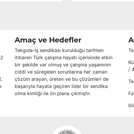
Amaç ve Hedefler
A
Tekgıda-İş sendikası kurulduğu tarihten
Te
52
itibaren Türk çalışma hayatı içerisinde etkin
Ko
bir şekilde var olmuş ve çalışma yaşamının
/ 
ciddi ve süregelen sorunlarına her zaman
X.
çözüm arayan, üreten ve bu çözümleri de
Te
e
başarıyla hayata geçiren lider bir sendika
olma kimliği ile ön plana çıkmıştır.
Fa
bi