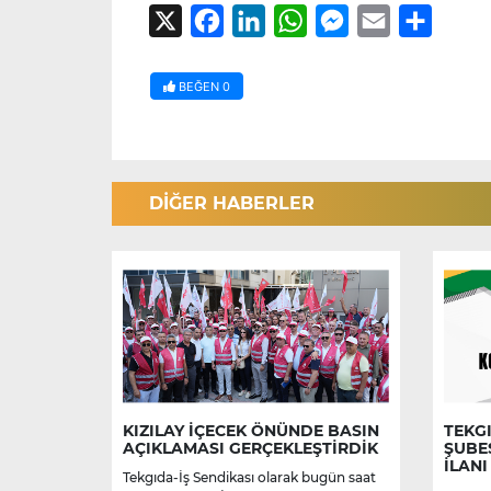
X
Facebook
LinkedIn
WhatsApp
Messenger
Email
Share
BEĞEN
0
DİĞER HABERLER
KIZILAY İÇECEK ÖNÜNDE BASIN
TEKGI
AÇIKLAMASI GERÇEKLEŞTİRDİK
ŞUBE
İLANI
Tekgıda-İş Sendikası olarak bugün saat