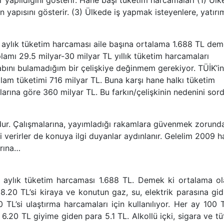
r yapıldığını gösterir. Hane başı tüketim harcamaları (1) Ülk
 yapısını gösterir. (3) Ülkede iş yapmak isteyenlere, yatırı
aylık tüketim harcaması aile başına ortalama 1.688 TL de
lamı 29.5 milyar-30 milyar TL yıllık tüketim harcamaları
abını bulamadığım bir çelişkiye değinmem gerekiyor. TÜİK’in
am tüketimi 716 milyar TL. Buna karşı hane halkı tüketim
arına göre 360 milyar TL. Bu farkın/çelişkinin nedenini so
mdur. Çalışmalarına, yayımladığı rakamlara güvenmek zorunda
 verirler de konuya ilgi duyanlar aydınlanır. Gelelim 2009 
arına…
ma aylık tüketim harcaması 1.688 TL. Demek ki ortalama ol
8.20 TL’si kiraya ve konutun gaz, su, elektrik parasına gid
0 TL’si ulaştırma harcamaları için kullanılıyor. Her ay 100 T
.20 TL giyime giden para 5.1 TL. Alkollü içki, sigara ve t