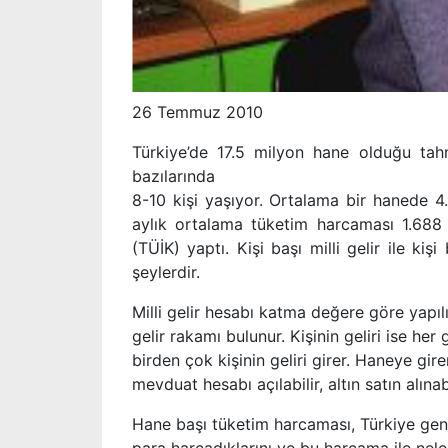
26 Temmuz 2010
Türkiye’de 17.5 milyon hane olduğu tahmi
bazılarında
8-10 kişi yaşıyor. Ortalama bir hanede 4.
aylık ortalama tüketim harcaması 1.688 T
(TÜİK) yaptı. Kişi başı milli gelir ile kişi
şeylerdir.
Milli gelir hesabı katma değere göre yapılı
gelir rakamı bulunur. Kişinin geliri ise her
birden çok kişinin geliri girer. Haneye gi
mevduat hesabı açılabilir, altın satın alınabi
Hane başı tüketim harcaması, Türkiye gene