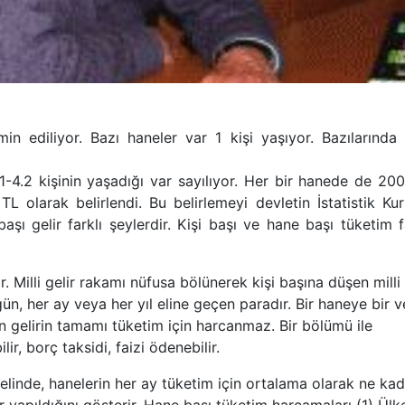
n ediliyor. Bazı haneler var 1 kişi yaşıyor. Bazılarında 
1-4.2 kişinin yaşadığı var sayılıyor. Her bir hanede de 20
L olarak belirlendi. Bu belirlemeyi devletin İstatistik Ku
 başı gelir farklı şeylerdir. Kişi başı ve hane başı tüketim f
r. Milli gelir rakamı nüfusa bölünerek kişi başına düşen milli
 gün, her ay veya her yıl eline geçen paradır. Bir haneye bir 
ren gelirin tamamı tüketim için harcanmaz. Bir bölümü ile
lir, borç taksidi, faizi ödenebilir.
linde, hanelerin her ay tüketim için ortalama olarak ne kad