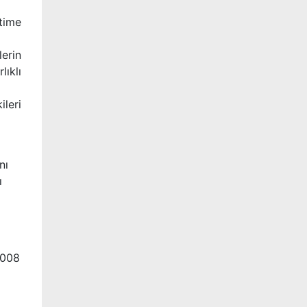
itime
lerin
ıklı
ileri
nı
ı
2008