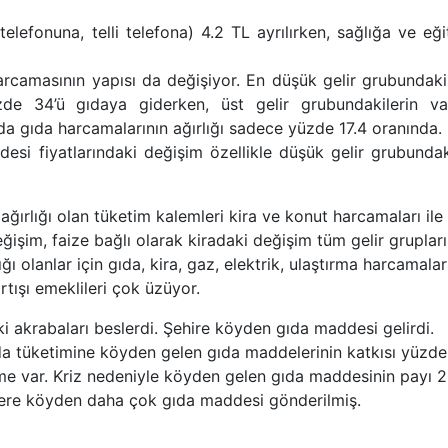
lefonuna, telli telefona) 4.2 TL ayrılırken, sağlığa ve eğ
arcamasının yapısı da değişiyor. En düşük gelir grubundaki
e 34’ü gıdaya giderken, üst gelir grubundakilerin varl
da gıda harcamalarının ağırlığı sadece yüzde 17.4 oranında.
desi fiyatlarındaki değişim özellikle düşük gelir grubundak
ırlığı olan tüketim kalemleri kira ve konut harcamaları ile
eğişim, faize bağlı olarak kiradaki değişim tüm gelir grupları
ığı olanlar için gıda, kira, gaz, elektrik, ulaştırma harcamalar
tışı emeklileri çok üzüyor.
i akrabaları beslerdi. Şehire köyden gıda maddesi gelirdi.
da tüketimine köyden gelen gıda maddelerinin katkısı yüzde
şme var. Kriz nedeniyle köyden gelen gıda maddesinin payı 
elere köyden daha çok gıda maddesi gönderilmiş.