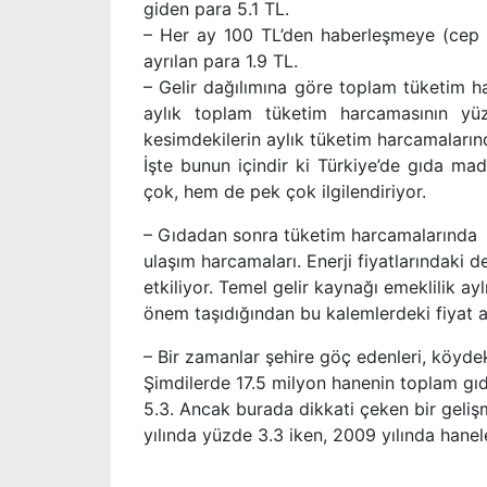
giden para 5.1 TL.
– Her ay 100 TL’den haberleşmeye (cep te
ayrılan para 1.9 TL.
– Gelir dağılımına göre toplam tüketim h
aylık toplam tüketim harcamasının yüzd
kesimdekilerin aylık tüketim harcamaların
İşte bunun içindir ki Türkiye’de gıda mad
çok, hem de pek çok ilgilendiriyor.
– Gıdadan sonra tüketim harcamalarında ağ
ulaşım harcamaları. Enerji fiyatlarındaki d
etkiliyor. Temel gelir kaynağı emeklilik ayl
önem taşıdığından bu kalemlerdeki fiyat ar
– Bir zamanlar şehire göç edenleri, köydek
Şimdilerde 17.5 milyon hanenin toplam gı
5.3. Ancak burada dikkati çeken bir geli
yılında yüzde 3.3 iken, 2009 yılında han