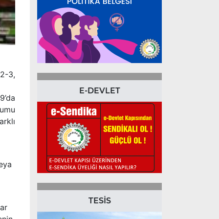
2-3,
E-DEVLET
09’da
rumu
arklı
veya
TESİS
ar