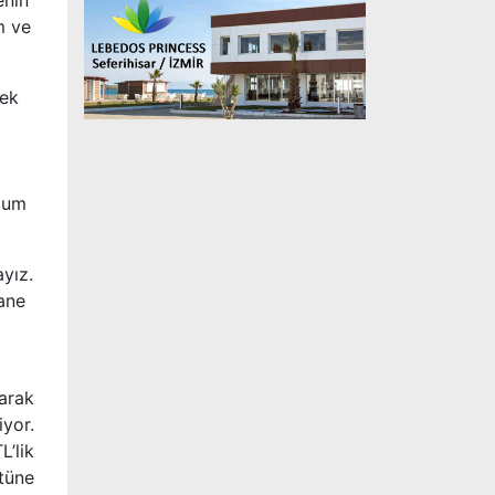
enin
m ve
mek
rdum
yız.
hane
arak
iyor.
L’lik
ütüne