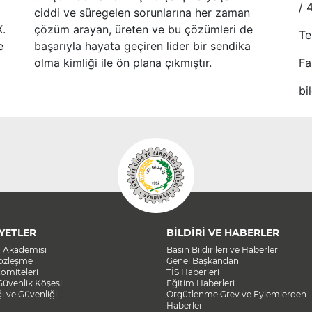
/ 
ciddi ve süregelen sorunlarına her zaman
X.
çözüm arayan, üreten ve bu çözümleri de
Te
e
başarıyla hayata geçiren lider bir sendika
olma kimliği ile ön plana çıkmıştır.
Fa
bi
YETLER
BİLDİRİ VE HABERLER
a Akademisi
Basın Bildirileri ve Haberler
Sözleşme
Genel Başkandan
omiteleri
TİS Haberleri
Güvenlik Köşesi
Eğitim Haberleri
ğı ve Güvenliği
Örgütlenme Grev ve Eylemlerden
Haberler