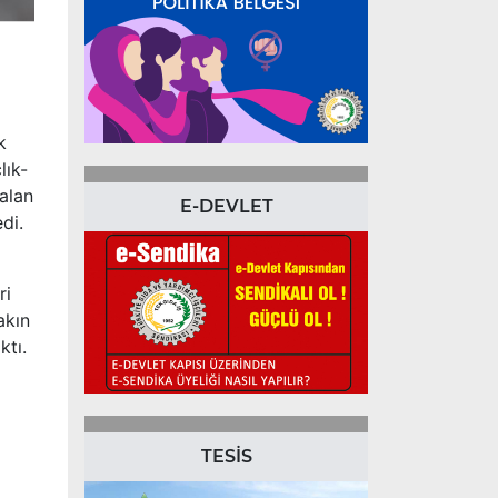
k
lık-
kalan
E-DEVLET
di.
ri
akın
ktı.
TESİS