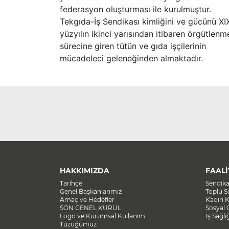
federasyon oluşturması ile kurulmuştur.
Tekgıda-İş Sendikası kimliğini ve gücünü XI
yüzyılın ikinci yarısından itibaren örgütlenm
sürecine giren tütün ve gıda işçilerinin
mücadeleci geleneğinden almaktadır.
HAKKIMIZDA
FAALİ
Tarihçe
Sendik
Genel Başkanlarımız
Toplu 
Amaç ve Hedefler
Kadın K
SON GENEL KURUL
Sosyal 
Logo ve Kurumsal Kullanım
İş Sağlı
Tüzüğümüz