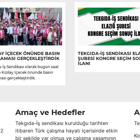
AY İÇECEK ÖNÜNDE BASIN
TEKGIDA-İŞ SENDİKASI EL
LAMASI GERÇEKLEŞTİRDİK
ŞUBESİ KONGRE SEÇİM S
İLANI
-İş Sendikası olarak bugün saat
e Kızılay İçecek önünde basın
ası gerçekleştirdik.
Amaç ve Hedefler
A
Tekgıda-İş sendikası kurulduğu tarihten
Te
52
itibaren Türk çalışma hayatı içerisinde etkin
Ko
bir şekilde var olmuş ve çalışma yaşamının