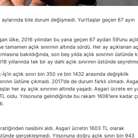
t aylarında bile durum değişmedi. Yurttaşlar geçen 67 ayın
an ülke, 2016 yılından bu yana geçen 67 aydan 59’unu açlı
yse tamamen açlık sınırının altında sürdü. Her ay açıklanan aç
tırmasına bakıldığında, son beş yılda açlık sınırının üstünde 
8 yıllarında tek bir ay dahi açlık sınırının üstünde seyretme
-İş’in açlık sınırı bin 350 ve bin 1432 arasında değişiklik
ınırının üstüne çıkmadı. 2017’de de durum farklı olmadı. Asga
şlar her ay açlık sınırının altında yaşadı. Asgari ücrete en y
TL oldu. Yılsonuna gelindiğinde bu rakam 1608’lere kadar çı
i.
ratiğinden nasibini aldı. Asgari ücretin 1603 TL olarak
 üstünde gerçekleşmedi. Yılsonuna doğru açlık sınırı bin 943