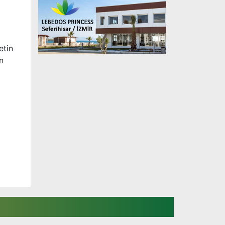
etin
n