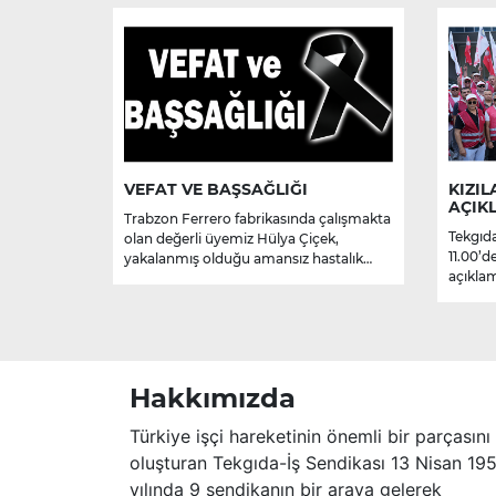
VEFAT VE BAŞSAĞLIĞI
KIZIL
AÇIK
Trabzon Ferrero fabrikasında çalışmakta
Tekgıda
olan değerli üyemiz Hülya Çiçek,
11.00’d
yakalanmış olduğu amansız hastalık
açıklam
sebebiyle hayatını kaybetmiştir.
Merhume’ye Allah’tan rahmet; başta
ailesi olmak üzere yakınlarına,
sevenlerine ve çalışma arkadaşlarına
başsağlığı ve sabır dileriz.
Hakkımızda
Türkiye işçi hareketinin önemli bir parçasını
oluşturan Tekgıda-İş Sendikası 13 Nisan 19
yılında 9 sendikanın bir araya gelerek