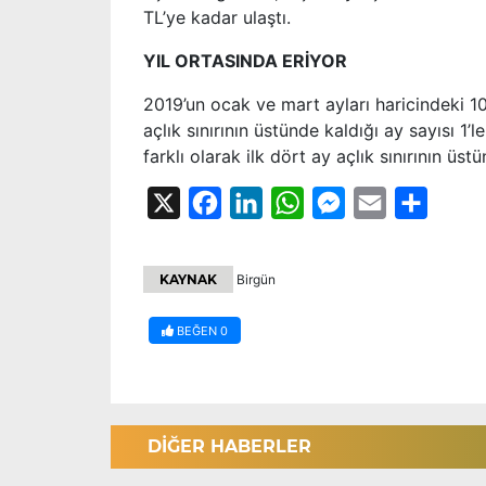
TL’ye kadar ulaştı.
YIL ORTASINDA ERİYOR
2019’un ocak ve mart ayları haricindeki 10 a
açlık sınırının üstünde kaldığı ay sayısı 1
farklı olarak ilk dört ay açlık sınırının üs
X
Facebook
LinkedIn
WhatsApp
Messenger
Email
Share
KAYNAK
Birgün
BEĞEN
0
DİĞER HABERLER