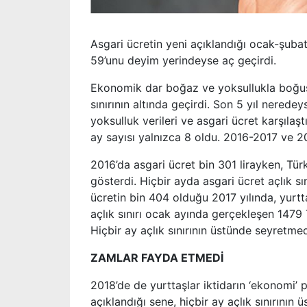
Asgari ücretin yeni açıklandığı ocak-şuba
59’unu deyim yerindeyse aç geçirdi.
Ekonomik dar boğaz ve yoksullukla boğuş
sınırının altında geçirdi. Son 5 yıl nerede
yoksulluk verileri ve asgari ücret karşılaş
ay sayısı yalnızca 8 oldu. 2016-2017 ve 201
2016’da asgari ücret bin 301 lirayken, Türk
gösterdi. Hiçbir ayda asgari ücret açlık s
ücretin bin 404 olduğu 2017 yılında, yurtta
açlık sınırı ocak ayında gerçekleşen 1479 
Hiçbir ay açlık sınırının üstünde seyretmed
ZAMLAR FAYDA ETMEDİ
2018’de de yurttaşlar iktidarın ‘ekonomi’ p
açıklandığı sene, hiçbir ay açlık sınırının