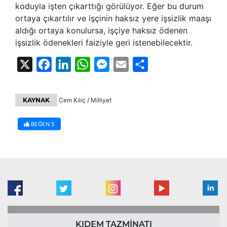
koduyla işten çıkarttığı görülüyor. Eğer bu durum
ortaya çıkartılır ve işçinin haksız yere işsizlik maaşı
aldığı ortaya konulursa, işçiye haksız ödenen
işsizlik ödenekleri faiziyle geri istenebilecektir.
X
Facebook
LinkedIn
WhatsApp
Messenger
Email
Share
KAYNAK
Cem Kılıç / Milliyet
BEĞEN
5
KIDEM TAZMİNATI