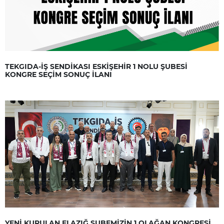
TEKGIDA-İŞ SENDİKASI ESKİŞEHİR 1 NOLU ŞUBESİ
KONGRE SEÇİM SONUÇ İLANI
YENİ KURULAN ELAZIĞ ŞUBEMİZİN 1.OLAĞAN KONGRESİ