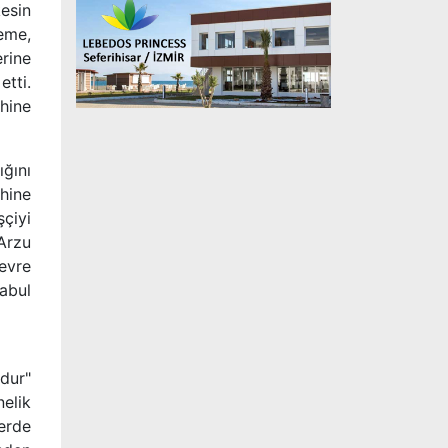
esin
eme,
erine
tti.
hine
ğını
hine
çiyi
Arzu
evre
abul
dur"
nelik
erde