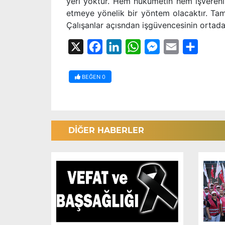
yeri yoktur. Hem hükümetin hem işverenin 
etmeye yönelik bir yöntem olacaktır. Tam
Çalışanlar açısndan işgüvencesinin ortada
X
Facebook
LinkedIn
WhatsApp
Messenger
Email
Share
BEĞEN
0
DİĞER HABERLER