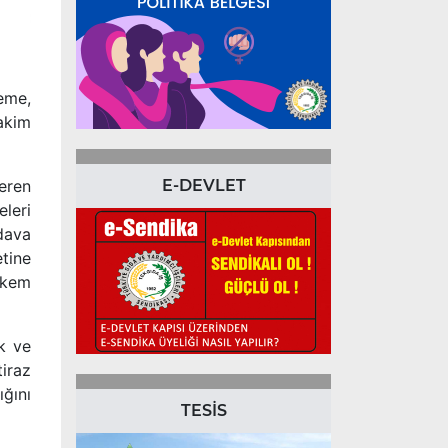
eme,
hakim
E-DEVLET
eren
leri
dava
tine
akem
ak ve
tiraz
ğını
TESİS