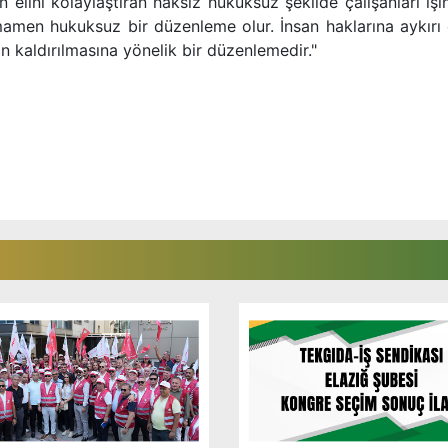
elini kolaylaştıran haksız hukuksuz şekilde çalışanları iş
amen hukuksuz bir düzenleme olur. İnsan haklarına aykırı o
n kaldırılmasına yönelik bir düzenlemedir."