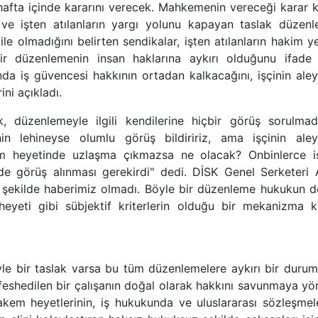
fta içinde kararını verecek. Mahkemenin vereceği karar k
n ve işten atılanların yargı yolunu kapayan taslak düzenl
ile olmadığını belirten sendikalar, işten atılanların hakim y
r düzenlemenin insan haklarına aykırı olduğunu ifade e
da iş güvencesi hakkının ortadan kalkacağını, işçinin aley
ni açıkladı.
 düzenlemeyle ilgili kendilerine hiçbir görüş sorulmadı
inin lehineyse olumlu görüş bildiririz, ama işçinin aley
em heyetinde uzlaşma çıkmazsa ne olacak? Onbinlerce iş
de görüş alınması gerekirdi" dedi. DİSK Genel Serketeri 
r şekilde haberimiz olmadı. Böyle bir düzenleme hukukun d
heyeti gibi sübjektif kriterlerin olduğu bir mekanizma k
e bir taslak varsa bu tüm düzenlemelere aykırı bir durum
 feshedilen bir çalışanın doğal olarak hakkını savunmaya yö
kem heyetlerinin, iş hukukunda ve uluslararası sözleşmel