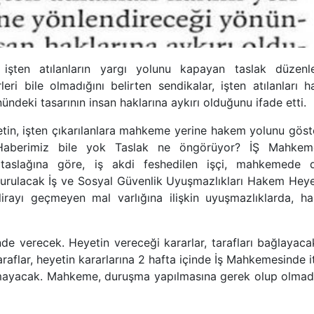
 işten atılanların yargı yolunu kapayan taslak düzenl
leri bile olmadığını belirten sendikalar, işten atılanları 
ndeki tasarının insan haklarına aykırı olduğunu ifade etti.
tin, işten çıkarılanlara mahkeme yerine hakem yolunu göst
 Haberimiz bile yok Taslak ne öngörüyor? İŞ Mahkeme
taslağına göre, iş akdi feshedilen işçi, mahkemede 
kurulacak İş ve Sosyal Güvenlik Uyuşmazlıkları Hakem Heye
irayı geçmeyen mal varlığına ilişkin uyuşmazlıklarda, h
inde verecek. Heyetin vereceği kararlar, tarafları bağlayac
araflar, heyetin kararlarına 2 hafta içinde İş Mahkemesinde i
durmayacak. Mahkeme, duruşma yapılmasına gerek olup olmadı