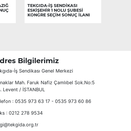
AZIĞ
TEKGIDA-İŞ SENDİKASI
ONUÇ
ESKİŞEHİR 1 NOLU ŞUBESİ
KONGRE SEÇİM SONUÇ İLANI
dres Bilgilerimiz
kgıda-İş Sendikası Genel Merkezi
naklar Mah. Faruk Nafiz Çamlıbel Sok.No:5
4. Levent / İSTANBUL
lefon : 0535 973 63 17 - 0535 973 60 86
ks : 0212 278 9534
lgi@tekgida.org.tr