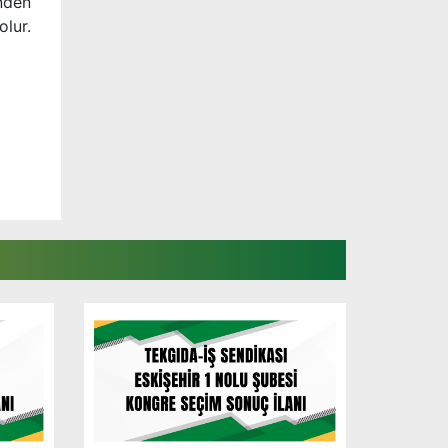
inden
lur.