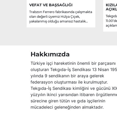
VEFAT VE BAŞSAĞLIĞI
KIZIL
AÇIK
Trabzon Ferrero fabrikasında çalışmakta
Tekgıda
olan değerli üyemiz Hülya Çiçek,
11.00’d
yakalanmış olduğu amansız hastalık
açıklam
sebebiyle hayatını kaybetmiştir.
Merhume’ye Allah’tan rahmet; başta
ailesi olmak üzere yakınlarına,
sevenlerine ve çalışma arkadaşlarına
başsağlığı ve sabır dileriz.
Hakkımızda
Türkiye işçi hareketinin önemli bir parçasını
oluşturan Tekgıda-İş Sendikası 13 Nisan 19
yılında 9 sendikanın bir araya gelerek
federasyon oluşturması ile kurulmuştur.
Tekgıda-İş Sendikası kimliğini ve gücünü XI
yüzyılın ikinci yarısından itibaren örgütlenm
sürecine giren tütün ve gıda işçilerinin
mücadeleci geleneğinden almaktadır.