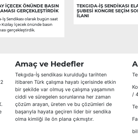
AY İÇECEK ÖNÜNDE BASIN
TEKGIDA-İŞ SENDİKASI EL
LAMASI GERÇEKLEŞTİRDİK
ŞUBESİ KONGRE SEÇİM S
İLANI
-İş Sendikası olarak bugün saat
e Kızılay İçecek önünde basın
ası gerçekleştirdik.
Amaç ve Hedefler
A
Tekgıda-İş sendikası kurulduğu tarihten
Te
52
itibaren Türk çalışma hayatı içerisinde etkin
Ko
bir şekilde var olmuş ve çalışma yaşamının
/ 
ciddi ve süregelen sorunlarına her zaman
X.
çözüm arayan, üreten ve bu çözümleri de
Te
e
başarıyla hayata geçiren lider bir sendika
olma kimliği ile ön plana çıkmıştır.
Fa
bi