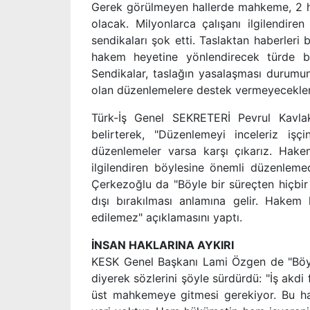
Gerek görülmeyen hallerde mahkeme, 2 ha
olacak. Milyonlarca çalışanı ilgilendire
sendikaları şok etti. Taslaktan haberleri b
hakem heyetine yönlendirecek türde bi
Sendikalar, taslağın yasalaşması durumun
olan düzenlemelere destek vermeyecekleri
Türk-İş Genel SEKRETERİ Pevrul Kavlak,
belirterek, "Düzenlemeyi inceleriz işç
düzenlemeler varsa karşı çıkarız. Hak
ilgilendiren böylesine önemli düzenleme
Çerkezoğlu da "Böyle bir süreçten hiçbi
dışı bırakılması anlamına gelir. Hakem 
edilemez" açıklamasını yaptı.
İNSAN HAKLARINA AYKIRI
KESK Genel Başkanı Lami Özgen de "Böyl
diyerek sözlerini şöyle sürdürdü: "İş akdi
üst mahkemeye gitmesi gerekiyor. Bu ha