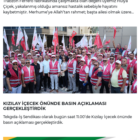
Trabzon Ferrero fabrikasında çalışmakta olan değerli üyemiz Hülya
Çiçek, yakalanmış olduğu amansız hastalık sebebiyle hayatını
kaybetmiştir. Merhume’ye Allah’tan rahmet; başta ailesi olmak üzere
yakınlarına, sevenlerine ve çalışma arkadaşlarına başsağlığı ve sabır
dileriz.
KIZILAY İÇECEK ÖNÜNDE BASIN AÇIKLAMASI
GERÇEKLEŞTİRDİK
Tekgıda-İş Sendikası olarak bugün saat 11.00’de Kızılay İçecek önünde
basın açıklaması gerçekleştirdik.