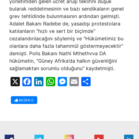
yönetimden gelen ücret arüşı teklifini düşük
bularak reddetmesinin ve bazı sendikaların genel
grev tehtidinde bulunmasının ardından gelmişti.
Adalet Bakanı Radebe de, yasadışı protestolara
katılanların "hızlı ve sert bir biçimde"
cezalandırılacağını söylemiş ve "Hükümetimiz bu
olanlara daha fazla tahammül göstermeyecektir"
demişti. Polis Bakanı Nathi Mthethvva DA
hükümetin, "Güney Afrika’da halkın güvenliğini
sağlamaktan sorumlu olduğunu" kaydetmişti.
X
Facebook
LinkedIn
WhatsApp
Messenger
Email
Share
BEĞEN
0