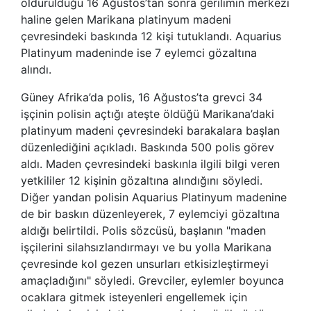
öldürüldüğü 16 Ağustos’tan sonra gerilimin merkezi
haline gelen Marikana platinyum madeni
çevresindeki baskında 12 kişi tutuklandı. Aquarius
Platinyum madeninde ise 7 eylemci gözaltına
alındı.
Güney Afrika’da polis, 16 Ağustos’ta grevci 34
işçinin polisin açtığı ateşte öldüğü Marikana’daki
platinyum madeni çevresindeki barakalara başlan
düzenlediğini açıkladı. Baskında 500 polis görev
aldı. Maden çevresindeki baskınla ilgili bilgi veren
yetkililer 12 kişinin gözaltına alındığını söyledi.
Diğer yandan polisin Aquarius Platinyum madenine
de bir baskın düzenleyerek, 7 eylemciyi gözaltına
aldığı belirtildi. Polis sözcüsü, başlanın "maden
işçilerini silahsızlandırmayı ve bu yolla Marikana
çevresinde kol gezen unsurları etkisizleştirmeyi
amaçladığını" söyledi. Grevciler, eylemler boyunca
ocaklara gitmek isteyenleri engellemek için