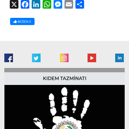
X
Facebook
LinkedIn
WhatsApp
Messenger
Email
Share
BEĞEN
0
KIDEM TAZMİNATI