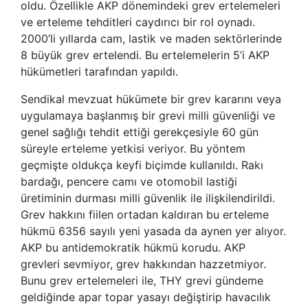
oldu. Özellikle AKP dönemindeki grev ertelemeleri
ve erteleme tehditleri caydırıcı bir rol oynadı.
2000’li yıllarda cam, lastik ve maden sektörlerinde
8 büyük grev ertelendi. Bu ertelemelerin 5’i AKP
hükümetleri tarafından yapıldı.
Sendikal mevzuat hükümete bir grev kararını veya
uygulamaya başlanmış bir grevi milli güvenliği ve
genel sağlığı tehdit ettiği gerekçesiyle 60 gün
süreyle erteleme yetkisi veriyor. Bu yöntem
geçmişte oldukça keyfi biçimde kullanıldı. Rakı
bardağı, pencere camı ve otomobil lastiği
üretiminin durması milli güvenlik ile ilişkilendirildi.
Grev hakkını fiilen ortadan kaldıran bu erteleme
hükmü 6356 sayılı yeni yasada da aynen yer alıyor.
AKP bu antidemokratik hükmü korudu. AKP
grevleri sevmiyor, grev hakkından hazzetmiyor.
Bunu grev ertelemeleri ile, THY grevi gündeme
geldiğinde apar topar yasayı değiştirip havacılık