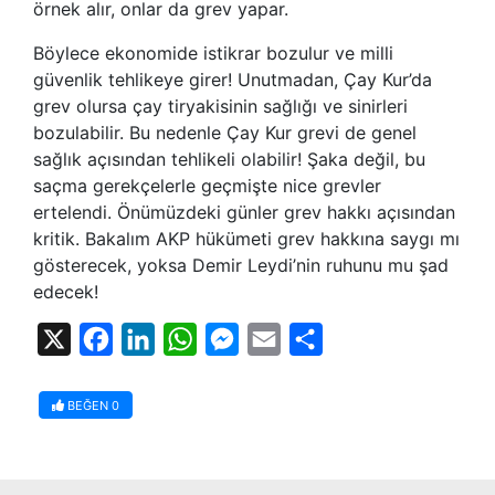
örnek alır, onlar da grev yapar.
Böylece ekonomide istikrar bozulur ve milli
güvenlik tehlikeye girer! Unutmadan, Çay Kur’da
grev olursa çay tiryakisinin sağlığı ve sinirleri
bozulabilir. Bu nedenle Çay Kur grevi de genel
sağlık açısından tehlikeli olabilir! Şaka değil, bu
saçma gerekçelerle geçmişte nice grevler
ertelendi. Önümüzdeki günler grev hakkı açısından
kritik. Bakalım AKP hükümeti grev hakkına saygı mı
gösterecek, yoksa Demir Leydi’nin ruhunu mu şad
edecek!
X
Facebook
LinkedIn
WhatsApp
Messenger
Email
Share
BEĞEN
0