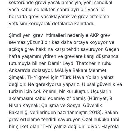
sektöründe grevi yasaklamasıyla, yeni sendikal
yasa kabul edildikten sonra ayrı bir yasa ile
borsada grevi yasaklayarak ve grev erteleme
yetkisini koruyarak defalarca kanıtladı.
Şimdi yeni grev ihtimalleri nedeniyle AKP grev
sevmez yüzünü bir kez daha ortaya koyuyor ve
açıkça grev hakkına karşı tehdit savuruyor. Geçen
hafta yaşamını yitiren ve grevlere karşı düşmanca
tutumuyla bilinen Demir Leydi Thatcher’in ruhu
Ankara’da dolaşıyor. MALİye Bakanı Mehmet
Şimşek, THY grevi için "Türk Hava Yolları yalnız
değildir. Ne gerekiyorsa yaparız. Ulusal güvenlik ve
turizm için çok önemli bir kuruluştur. Uçuşların
aksamasını kabul edemeyiz" demiş (Hürriyet, 9
Nisan Kaynak: Çalışma ve Sosyal Güvenlik
Bakanlığı verilerinden hazırlanmıştır. 2013). Bakan
grev erteleme tehdidi savuruyor. Özel hukuka tabi
bir şirket olan "THY yalnız değildir" diyor. Hayrola