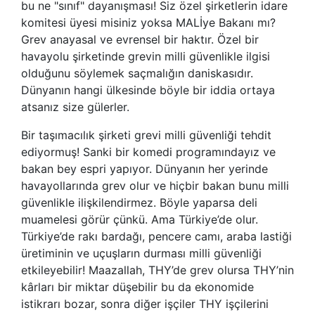
bu ne "sınıf" dayanışması! Siz özel şirketlerin idare
komitesi üyesi misiniz yoksa MALİye Bakanı mı?
Grev anayasal ve evrensel bir haktır. Özel bir
havayolu şirketinde grevin milli güvenlikle ilgisi
olduğunu söylemek saçmalığın daniskasıdır.
Dünyanın hangi ülkesinde böyle bir iddia ortaya
atsanız size gülerler.
Bir taşımacılık şirketi grevi milli güvenliği tehdit
ediyormuş! Sanki bir komedi programındayız ve
bakan bey espri yapıyor. Dünyanın her yerinde
havayollarında grev olur ve hiçbir bakan bunu milli
güvenlikle ilişkilendirmez. Böyle yaparsa deli
muamelesi görür çünkü. Ama Türkiye’de olur.
Türkiye’de rakı bardağı, pencere camı, araba lastiği
üretiminin ve uçuşların durması milli güvenliği
etkileyebilir! Maazallah, THY’de grev olursa THY’nin
kârları bir miktar düşebilir bu da ekonomide
istikrarı bozar, sonra diğer işçiler THY işçilerini