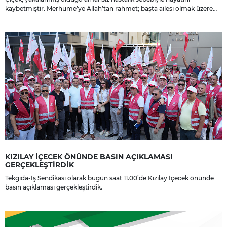
kaybetmiştir. Merhume’ye Allah’tan rahmet; başta ailesi olmak üzere
yakınlarına, sevenlerine ve çalışma arkadaşlarına başsağlığı ve sabır
dileriz.
KIZILAY İÇECEK ÖNÜNDE BASIN AÇIKLAMASI
GERÇEKLEŞTİRDİK
Tekgıda-İş Sendikası olarak bugün saat 11.00’de Kızılay İçecek önünde
basın açıklaması gerçekleştirdik.