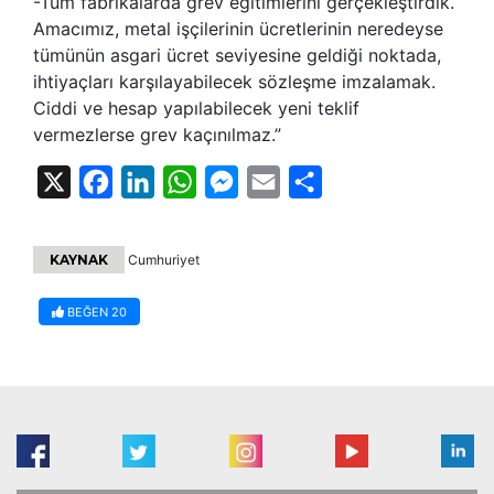
-Tüm fabrikalarda grev eğitimlerini gerçekleştirdik.
Amacımız, metal işçilerinin ücretlerinin neredeyse
tümünün asgari ücret seviyesine geldiği noktada,
ihtiyaçları karşılayabilecek sözleşme imzalamak.
Ciddi ve hesap yapılabilecek yeni teklif
vermezlerse grev kaçınılmaz.”
X
Facebook
LinkedIn
WhatsApp
Messenger
Email
Share
KAYNAK
Cumhuriyet
BEĞEN
20