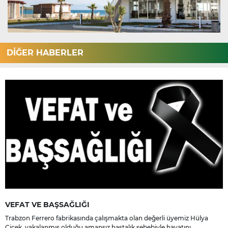
DİĞER HABERLER
VEFAT VE BAŞSAĞLIĞI
Trabzon Ferrero fabrikasında çalışmakta olan değerli üyemiz Hülya
Çiçek, yakalanmış olduğu amansız hastalık sebebiyle hayatını