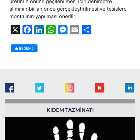
üretimin önüne geçilebilmesi için debimetre
alımının bir an önce gerçekleştirilmesi ve tesislere
montajının yapılması önerilir.
X
Facebook
LinkedIn
WhatsApp
Messenger
Email
Share
BEĞEN
0
KIDEM TAZMİNATI