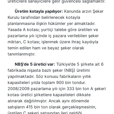
üreticilere sanayicilere gelir güvencesi sağlamaktır.
Üretim kotayla yapılıyor:
Kanunda arzın Şeker
Kurulu tarafından belirlenecek kotayla
planlanmasına ilişkin hükümler yer almaktadır.
Yasada A kotası; yurtiçi talebe göre üretilen ve
pazarlama yılı içinde iç pazara verilebilen şeker
miktarı, C kotası; işlenmek üzere ihraç kaydıyla
temin edilen ham ve beyaz şeker olarak
tanımlanmıştır.
NBŞ
’
de 5 üretici var:
Türkiye
’
de 5 şirkete ait 6
fabrikada nişasta bazlı
şeker (NBŞ) üretimi
yapılmaktadır. Söz konusu fabrikaların yıllık
kapasiteleri yılda toplam 900 bin tondur.
2008/2009 pazarlama yılı için 333 bin ton A şekeri
kotası üretici şirketlere kapasiteleri dikkate
alınarak dağıtılmıştır. Ancak aynı dönemde
satışların 415 bin ton olarak gerçekleşmesinin,
üretilen C şekeri satışından ileri geldiği