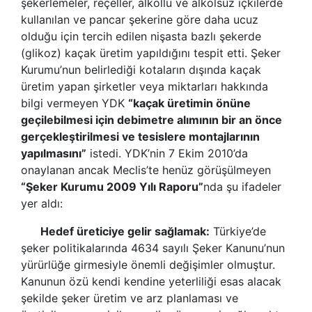
şekerlemeler, reçeller, alkollü ve alkolsüz içkilerde
kullanılan ve pancar şekerine göre daha ucuz
olduğu için tercih edilen nişasta bazlı
şekerde
(glikoz) kaçak üretim yapıldığını tespit etti. Şeker
Kurumu
’
nun belirlediği kotaların dışında kaçak
üretim yapan şirketler veya miktarları hakkında
bilgi vermeyen YDK
“
kaçak üretimin önüne
geçilebilmesi için debimetre alımının bir an önce
gerçekleştirilmesi ve tesislere montajlarının
yapılmasını
”
istedi.
YDK
’
nin 7 Ekim 2010
’
da
onaylanan ancak Meclis
’
te henüz görüşülmeyen
“
Şeker Kurumu 2009 Yılı Raporu
”
nda şu ifadeler
yer aldı
:
Hedef üreticiye gelir sağlamak:
Türkiye
’
de
şeker politikalarında 4634 sayılı
Şeker Kanunu
’
nun
yürürlüğe girmesiyle önemli değişimler olmuştur.
Kanunun özü kendi kendine yeterliliği esas alacak
şekilde şeker üretim ve arz planlaması ve