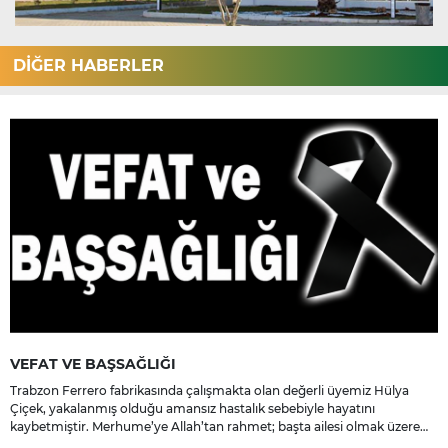
DİĞER HABERLER
VEFAT VE BAŞSAĞLIĞI
Trabzon Ferrero fabrikasında çalışmakta olan değerli üyemiz Hülya
Çiçek, yakalanmış olduğu amansız hastalık sebebiyle hayatını
kaybetmiştir. Merhume’ye Allah’tan rahmet; başta ailesi olmak üzere
yakınlarına, sevenlerine ve çalışma arkadaşlarına başsağlığı ve sabır