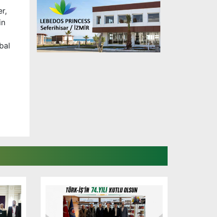
r,
in
bal