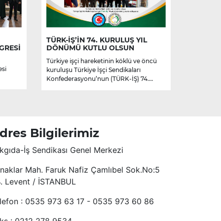
TÜRK-İŞ’İN 74. KURULUŞ YIL
GRESİ
DÖNÜMÜ KUTLU OLSUN
Türkiye işçi hareketinin köklü ve öncü
esi
kuruluşu Türkiye İşçi Sendikaları
Konfederasyonu’nun (TÜRK-İŞ) 74.
kuruluş yıl dönümünü kutluyoruz.
dres Bilgilerimiz
kgıda-İş Sendikası Genel Merkezi
naklar Mah. Faruk Nafiz Çamlıbel Sok.No:5
4. Levent / İSTANBUL
lefon : 0535 973 63 17 - 0535 973 60 86