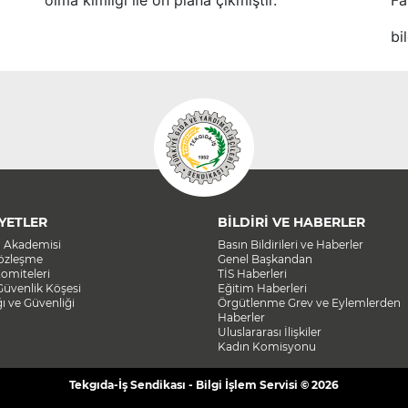
olma kimliği ile ön plana çıkmıştır.
Fa
bi
YETLER
BİLDİRİ VE HABERLER
a Akademisi
Basın Bildirileri ve Haberler
Sözleşme
Genel Başkandan
omiteleri
TİS Haberleri
Güvenlik Köşesi
Eğitim Haberleri
ğı ve Güvenliği
Örgütlenme Grev ve Eylemlerden
Haberler
Uluslararası İlişkiler
Kadın Komisyonu
Tekgıda-İş Sendikası - Bilgi İşlem Servisi © 2026