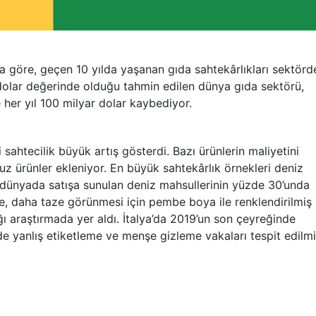
a göre, geçen 10 yılda yaşanan gıda sahtekârlıkları sektörd
n dolar değerinde olduğu tahmin edilen dünya gıda sektörü,
 her yıl 100 milyar dolar kaybediyor.
i sahtecilik büyük artış gösterdi. Bazı ürünlerin maliyetini
z ürünler ekleniyor. En büyük sahtekârlık örnekleri deniz
de dünyada satışa sunulan deniz mahsullerinin yüzde 30’unda
nde, daha taze görünmesi için pembe boya ile renklendirilmiş
ığı araştırmada yer aldı. İtalya’da 2019’un son çeyreğinde
de yanlış etiketleme ve menşe gizleme vakaları tespit edilm