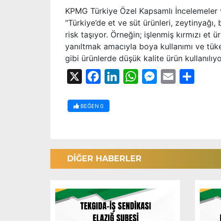
KPMG Türkiye Özel Kapsamlı İncelemeler v
"Türkiye’de et ve süt ürünleri, zeytinyağı, 
risk taşıyor. Örneğin; işlenmiş kırmızı et ü
yanıltmak amacıyla boya kullanımı ve tüket
gibi ürünlerde düşük kalite ürün kullanılıyo
X
Facebook
LinkedIn
WhatsApp
Messenger
Email
Share
BEĞEN
0
DİĞER HABERLER