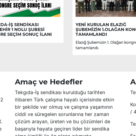
DA-İŞ SENDİKASI
YENİ KURULAN ELAZIĞ
EHİR 1 NOLU ŞUBESİ
ŞUBEMİZİN 1.OLAĞAN KON
RE SEÇİM SONUÇ İLANI
TAMAMLANDI
Elazığ Şubemizin 1. Olağan kongr
tamamlandı.
Amaç ve Hedefler
A
Tekgıda-İş sendikası kurulduğu tarihten
Te
52
itibaren Türk çalışma hayatı içerisinde etkin
Ko
bir şekilde var olmuş ve çalışma yaşamının
/ 
ciddi ve süregelen sorunlarına her zaman
X.
çözüm arayan, üreten ve bu çözümleri de
Te
e
başarıyla hayata geçiren lider bir sendika