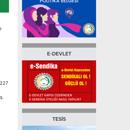
e
E-DEVLET
 227
iş.
TESİS