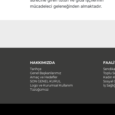
sürecine giren tütün ve gıda işçilerinin
mücadeleci geleneğinden almaktadır.
HAKKIMIZDA
FAALİ
Tarihçe
Sendik
Genel Başkanlarımız
Toplu 
Amaç ve Hedefler
Kadın K
SON GENEL KURUL
Sosyal 
Logo ve Kurumsal Kullanım
İş Sağlı
Tüzüğümüz