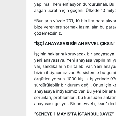
yapılmalı hem enflasyon durdurulmalı. Bu kim
asgari ücretin için geçerli. Ülkede 10 mily
*Bunların yüzde 70’i, 10 bin lira para alıyo
bize verenlere sormak lazım, alın bu para
çözemezsiniz.
“İŞÇİ ANAYASASI BİR AN EVVEL ÇIKSIN”
İşçinin haklarını koruyacak bir anayasaya
yeni anayasaya. Yeni anayasa yapılır mı ya
var, sendikaların bir talebi var. Yeni anaya
bizim ihtiyacımız var. Bu sistemle bu g
örgütleniyorsun. 1000 kişilik iş yerinde 
sürdürülebilir bir durum değil. Onun için k
anayasaya ihtiyacımız var. Bu yeni bir a
sorunları, problemleri, bu kürsüden anlat
anayasası geliyor. Bir an evvel çıksın” dedi
“SENEYE 1 MAYIS’TA İSTANBUL’DAYIZ”