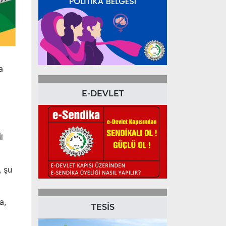
a
E-DEVLET
l
, şu
a,
TESİS