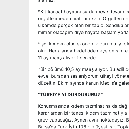
alamaz.
*Kıt kanaat hayatını sürdürmeye devam ed
örgütlenmeden mahrum kalır. Örgütlenme 
ülkemde gerçek olan bir tablo. Sendikalar
mimar olacağım diye hayata başlamıyorla
*İşçi kimden olur, ekonomik durumu iyi ol
olur. Her alanda bedel ödemeye devam ediy
11 ay maaş alıyor 1 senede.
*Bir bölümü 10,5 ay maaş alıyor. Bu adil de
evvel buradan sesleniyorum ülkeyi yönetenl
düzeltin. Ekim ayında kanun Meclis’e gele
“TÜRKİYE’Yİ DURDURURUZ”
Konuşmasında kıdem tazminatına da değinen
kararlardan bir tanesi kıdem tazminatıyla i
grev yapacağız. Aynen aynı noktadayız. Bi
Bursa’da Türk-İş’in 106 bin üyesi var. Topla