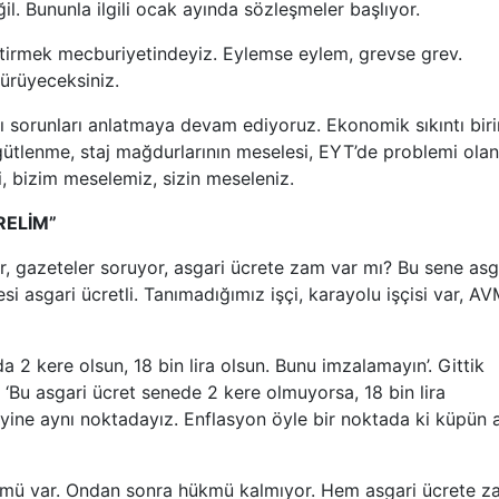
ğil. Bununla ilgili ocak ayında sözleşmeler başlıyor.
etirmek mecburiyetindeyiz. Eylemse eylem, grevse grev.
yürüyeceksiniz.
nı sorunları anlatmaya devam ediyoruz. Ekonomik sıkıntı biri
örgütlenme, staj mağdurlarının meselesi, EYT’de problemi olan
i, bizim meselemiz, sizin meseleniz.
RELİM”
, gazeteler soruyor, asgari ücrete zam var mı? Bu sene asg
i asgari ücretli. Tanımadığımız işçi, karayolu işçisi var, A
lda 2 kere olsun, 18 bin lira olsun. Bunu imzalamayın’. Gittik
Bu asgari ücret senede 2 kere olmuyorsa, 18 bin lira
ine aynı noktadayız. Enflasyon öyle bir noktada ki küpün a
ükmü var. Ondan sonra hükmü kalmıyor. Hem asgari ücrete 