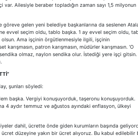
çi var. Ailesiyle beraber topladığın zaman sayı 1,5 milyonun
le göreve gelen yeni belediye başkanlarına da seslenen Atal
sene evvel seçim oldu, tablo başka. 1 ay evvel seçim oldu, ta
olsun. Ama işçinin örgütlenmesiyle ilgili, işçinin
set karışmasın, patron karışmasın, müdürler karışmasın. ‘O
endika olmaz, naylon sendika olur. İstediği yere işçi gitsin.
.
TTİ”
y, şunları söyledi:
dem başka. Vergiyi konuşuyorduk, taşeronu konuşuyorduk.
Ama 4 aydır temmuz ve ağustos ayındaki enflasyon, ülkeyi
iyeler dahil, ücrette önde giden kurumların başında geliyor
ücret düzeyine yakın bir ücret alıyoruz. Bu kabul edilebilir 