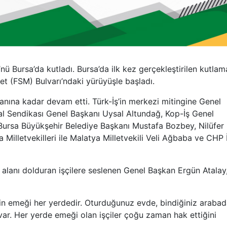
 Bursa’da kutladı. Bursa’da ilk kez gerçekleştirilen kutlam
et (FSM) Bulvarı’ndaki yürüyüşle başladı.
anına kadar devam etti. Türk-İş’in merkezi mitingine Genel
al Sendikası Genel Başkanı Uysal Altundağ, Kop-İş Genel
ursa Büyükşehir Belediye Başkanı Mustafa Bozbey, Nilüfer
illetvekilleri ile Malatya Milletvekili Veli Ağbaba ve CHP İ
, alanı dolduran işçilere seslenen Genel Başkan Ergün Atalay
inin emeği her yerdedir. Oturduğunuz evde, bindiğiniz arabad
var. Her yerde emeği olan işçiler çoğu zaman hak ettiğini