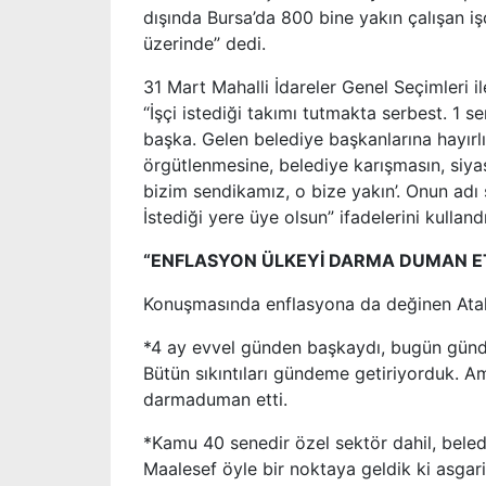
dışında Bursa’da 800 bine yakın çalışan iş
üzerinde” dedi.
31 Mart Mahalli İdareler Genel Seçimleri i
“İşçi istediği takımı tutmakta serbest. 1 
başka. Gelen belediye başkanlarına hayırlı 
örgütlenmesine, belediye karışmasın, siya
bizim sendikamız, o bize yakın’. Onun adı s
İstediği yere üye olsun” ifadelerini kullandı
“ENFLASYON ÜLKEYİ DARMA DUMAN E
Konuşmasında enflasyona da değinen Atala
*4 ay evvel günden başkaydı, bugün gün
Bütün sıkıntıları gündeme getiriyorduk. 
darmaduman etti.
*Kamu 40 senedir özel sektör dahil, beled
Maalesef öyle bir noktaya geldik ki asgari 