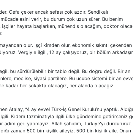
er. Cefa çeker ancak sefası çok azdır. Sendikalı
mücadelesini verir, bu durum çok uzun sürer. Bu benim
, işçiler hayata başlarken, mühendis olacağım, doktor olaca
r.
mayandan olur. İşçi kimden olur, ekonomik sıkıntı çekenden
oruz. Vergiyle ilgili, 12 ay çalışıyoruz, bir bölüm arkadaşı
ğil, bu sürdürülebilir bir tablo değil. Bu doğru değil. Bir an
ere, meclise, siyasi partilere. Bu ucube sistemi bir an evve
ne kadar her sokakta olacağız, her alanda olacağız.
 Atalay, “4 ay evvel Türk-İş Genel Kurulu’nu yaptık. Aldığ
lgili. Kıdem tazminatıyla ilgili ülke gündemine getirirseniz g
r adım geri yapmayız. Allah şahidim, Türkiye’yi durdururuz.
dığı zaman 500 bin kişilik aileyiz. 500 bin kişilik aile. Onun