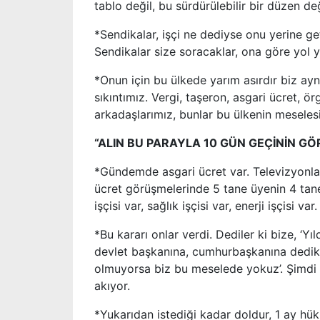
tablo değil, bu sürdürülebilir bir düzen de
*Sendikalar, işçi ne dediyse onu yerine g
Sendikalar size soracaklar, ona göre yol 
*Onun için bu ülkede yarım asırdır biz ay
sıkıntımız. Vergi, taşeron, asgari ücret, 
arkadaşlarımız, bunlar bu ülkenin meseles
“ALIN BU PARAYLA 10 GÜN GEÇİNİN GÖ
*Gündemde asgari ücret var. Televizyonlar
ücret görüşmelerinde 5 tane üyenin 4 tanes
işçisi var, sağlık işçisi var, enerji işçisi var.
*Bu kararı onlar verdi. Dediler ki bize, ‘Yı
devlet başkanına, cumhurbaşkanına dedik ‘
olmuyorsa biz bu meselede yokuz’. Şimdi y
akıyor.
*Yukarıdan istediği kadar doldur, 1 ay h