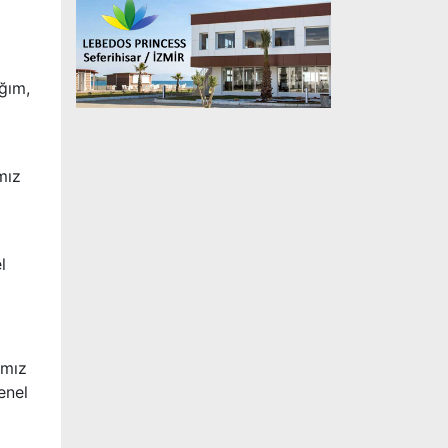
ğım,
mız
l
ımız
enel