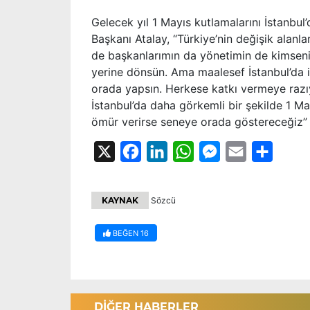
Gelecek yıl 1 Mayıs kutlamalarını İstanbul’
Başkanı Atalay, “Türkiye’nin değişik alan
de başkanlarımın da yönetimin de kimsen
yerine dönsün. Ama maalesef İstanbul’da 
orada yapsın. Herkese katkı vermeye razıy
İstanbul’da daha görkemli bir şekilde 1 May
ömür verirse seneye orada göstereceğiz”
X
Facebook
LinkedIn
WhatsApp
Messenger
Email
Share
KAYNAK
Sözcü
BEĞEN
16
DİĞER HABERLER