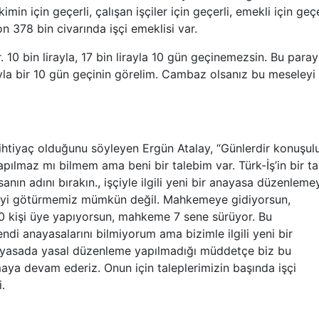
in için geçerli, çalışan işçiler için geçerli, emekli için geçe
on 378 bin civarında işçi emeklisi var.
r. 10 bin lirayla, 17 bin lirayla 10 gün geçinemezsin. Bu paray
yla bir 10 gün geçinin görelim. Cambaz olsanız bu meseleyi
 ihtiyaç olduğunu söyleyen Ergün Atalay, “Günlerdir konuşul
pılmaz mı bilmem ama beni bir talebim var. Türk-İş’in bir ta
sanın adını bırakın., işçiyle ilgili yeni bir anayasa düzenleme
emiyi götürmemiz mümkün değil. Mahkemeye gidiyorsun,
970 kişi üye yapıyorsun, mahkeme 7 sene sürüyor. Bu
endi anayasalarını bilmiyorum ama bizimle ilgili yeni bir
nayasada yasal düzenleme yapılmadığı müddetçe biz bu
maya devam ederiz. Onun için taleplerimizin başında işçi
.