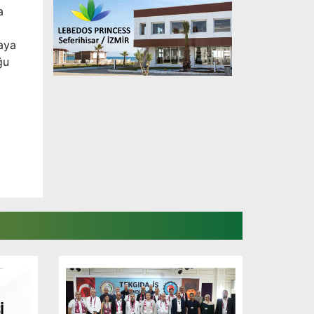
a
paya
ğu