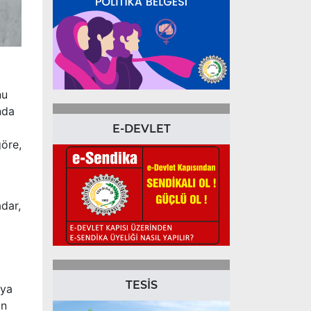
nu
nda
E-DEVLET
göre,
dar,
TESİS
aya
in