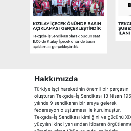
KIZILAY İÇECEK ÖNÜNDE BASIN
TEKGI
AÇIKLAMASI GERÇEKLEŞTİRDİK
ŞUBE
İLANI
Tekgıda-İş Sendikası olarak bugün saat
11.00’de Kızılay İçecek önünde basın
açıklaması gerçekleştirdik.
Hakkımızda
Türkiye işçi hareketinin önemli bir parçasını
oluşturan Tekgıda-İş Sendikası 13 Nisan 19
yılında 9 sendikanın bir araya gelerek
federasyon oluşturması ile kurulmuştur.
Tekgıda-İş Sendikası kimliğini ve gücünü XI
yüzyılın ikinci yarısından itibaren örgütlenm