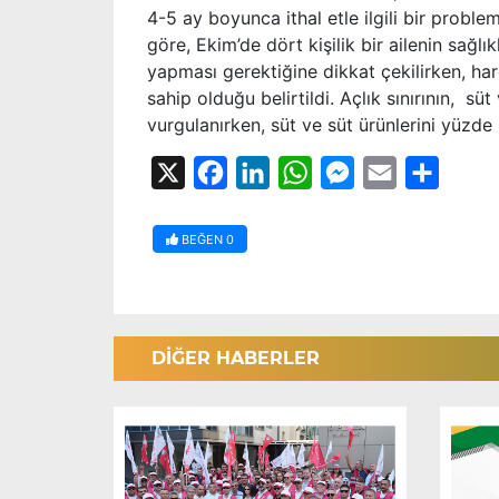
4-5 ay boyunca ithal etle ilgili bir proble
göre, Ekim’de dört kişilik bir ailenin sağl
yapması gerektiğine dikkat çekilirken, ha
sahip olduğu belirtildi. Açlık sınırının, sü
vurgulanırken, süt ve süt ürünlerini yüzde 
X
Facebook
LinkedIn
WhatsApp
Messenger
Email
Share
BEĞEN
0
DİĞER HABERLER