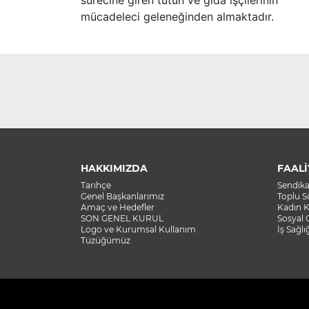
sürecine giren tütün ve gıda işçilerinin
mücadeleci geleneğinden almaktadır.
HAKKIMIZDA
FAALİ
Tarihçe
Sendik
Genel Başkanlarımız
Toplu 
Amaç ve Hedefler
Kadın K
SON GENEL KURUL
Sosyal 
Logo ve Kurumsal Kullanım
İş Sağlı
Tüzüğümüz