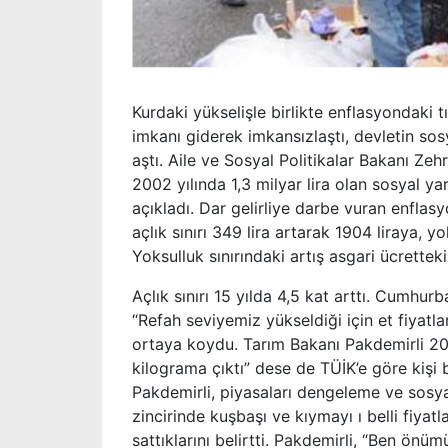
Kurdaki yükselişle birlikte enflasyondaki 
imkanı giderek imkansızlaştı, devletin so
aştı. Aile ve Sosyal Politikalar Bakanı 
2002 yılında 1,3 milyar lira olan sosyal ya
açıkladı. Dar gelirliye darbe vuran enflasyo
açlık sınırı 349 lira artarak 1904 liraya, yo
Yoksulluk sınırındaki artış asgari ücretteki
Açlık sınırı 15 yılda 4,5 kat arttı. Cumh
“Refah seviyemiz yükseldiği için et fiyatla
ortaya koydu. Tarım Bakanı Pakdemirli 201
kilograma çıktı” dese de TÜİK’e göre kişi 
Pakdemirli, piyasaları dengeleme ve sosyal
zincirinde kuşbaşı ve kıymayı ı belli fiyatl
sattıklarını belirtti. Pakdemirli, “Ben ön