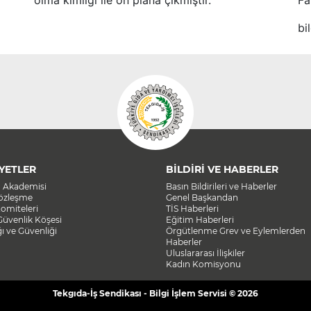
olma kimliği ile ön plana çıkmıştır.
Fa
bi
YETLER
BİLDİRİ VE HABERLER
a Akademisi
Basın Bildirileri ve Haberler
Sözleşme
Genel Başkandan
omiteleri
TİS Haberleri
Güvenlik Köşesi
Eğitim Haberleri
ğı ve Güvenliği
Örgütlenme Grev ve Eylemlerden
Haberler
Uluslararası İlişkiler
Kadın Komisyonu
Tekgıda-İş Sendikası - Bilgi İşlem Servisi © 2026