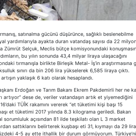
tırmanış, satınalma gücünü düşürünce, sağlıklı beslenebilme
syal yardımlarıyla ayakta duran vatandaş sayısı da 22 milyo
Zehra Zümrüt Selçuk, Meclis bütçe komisyonundaki konuşması
rdımların, bu yılın sonunda 43,4 milyar liraya ulaşacağını
ndaki tırmanışla birlikte Birleşik Metal- İş’in araştırmasına 
ksulluk sınırı da bin 206 lira yükselerek 6,585 liraya çıktı.
 artışın yaklaşık 6 katı olarak hesaplandı.
urbaşkanı Erdoğan ve Tarım Bakanı Ekrem Pakdemirli her ne ka
rı artıyor” dese de, veriler vatandaşın artık et yiyemediğini
6’daki TÜÎK rakamını vererek “et tüketimi kişi başı 15
başı et tüketimi 2017 yılında 8.3 kilograma geriledi. Bakan
 sorumluluk açısından 81 ilde teşkilatı olan L 3 market
ardan sattıklarını belirterek kuşbaşı eti 31, kıymayı da 29 lir
ümüzdeki 4-5 ay ette ithallik bir durum görmüyorum. Türkiye’n