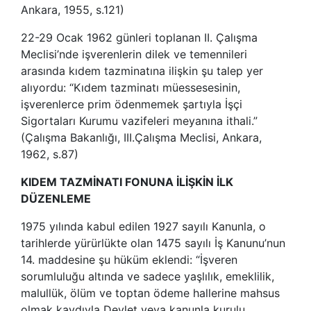
Ankara, 1955, s.121)
22-29 Ocak 1962 günleri toplanan II. Çalışma
Meclisi’nde işverenlerin dilek ve temennileri
arasında kıdem tazminatına ilişkin şu talep yer
alıyordu: “Kıdem tazminatı müessesesinin,
işverenlerce prim ödenmemek şartıyla İşçi
Sigortaları Kurumu vazifeleri meyanına ithali.”
(Çalışma Bakanlığı, III.Çalışma Meclisi, Ankara,
1962, s.87)
KIDEM TAZMİNATI FONUNA İLİŞKİN İLK
DÜZENLEME
1975 yılında kabul edilen 1927 sayılı Kanunla, o
tarihlerde yürürlükte olan 1475 sayılı İş Kanunu’nun
14. maddesine şu hüküm eklendi: “İşveren
sorumluluğu altında ve sadece yaşlılık, emeklilik,
malullük, ölüm ve toptan ödeme hallerine mahsus
olmak kaydıyla Devlet veya kanunla kurulu