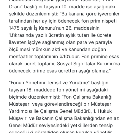
Oranı” başlığını taşıyan 10. madde ise aşağıdaki
şekilde düzenlenmişti: “Bu kanuna göre işverenler
tarafından her ay için ödenecek fon prim nispeti
1475 sayılı İş Kanunu’nun 26. maddesinin
1.fıkrasında yazılı ücretin aylık tutarı ile ücrete
ilaveten işçiye sağlanmış olan para ve parayla
ölçülmesi mümkün akti ve kanundan doğan
menfaatler toplamının %10’udur. Fon primine esas
olarak ücret toplamı, Sosyal Sigortalar Kurumu’na
ödenecek prime esas ücretten aşağı olamaz.”
“Fonun Yönetimi Temsil ve Yürütme” başlığını
taşıyan 18. maddede fon yönetimi aşağıdaki
biçimde düzenlenmişti: “Fon Çalışma Bakanlığı
Müsteşarı veya görevlendireceği bir Müsteşar
Yardımcısı ile Çalışma Genel Müdürü, 1. Hukuk
Müşaviri ve Bakanın Çalışma Bakanlığından en az
Genel Müdür seviyesindeki yetkililerden tensip
edeceği iki görevliden oluşan kurulca yönetilir.