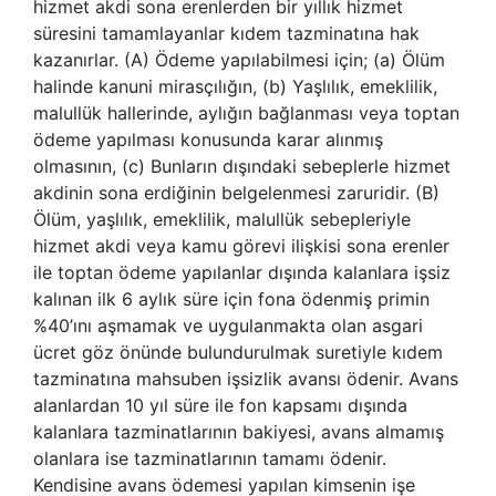
hizmet akdi sona erenlerden bir yıllık hizmet
süresini tamamlayanlar kıdem tazminatına hak
kazanırlar. (A) Ödeme yapılabilmesi için; (a) Ölüm
halinde kanuni mirasçılığın, (b) Yaşlılık, emeklilik,
malullük hallerinde, aylığın bağlanması veya toptan
ödeme yapılması konusunda karar alınmış
olmasının, (c) Bunların dışındaki sebeplerle hizmet
akdinin sona erdiğinin belgelenmesi zaruridir. (B)
Ölüm, yaşlılık, emeklilik, malullük sebepleriyle
hizmet akdi veya kamu görevi ilişkisi sona erenler
ile toptan ödeme yapılanlar dışında kalanlara işsiz
kalınan ilk 6 aylık süre için fona ödenmiş primin
%40’ını aşmamak ve uygulanmakta olan asgari
ücret göz önünde bulundurulmak suretiyle kıdem
tazminatına mahsuben işsizlik avansı ödenir. Avans
alanlardan 10 yıl süre ile fon kapsamı dışında
kalanlara tazminatlarının bakiyesi, avans almamış
olanlara ise tazminatlarının tamamı ödenir.
Kendisine avans ödemesi yapılan kimsenin işe