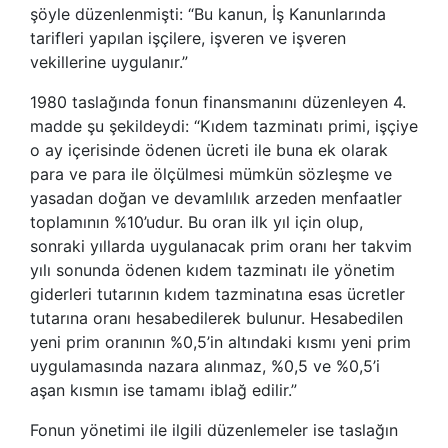
şöyle düzenlenmişti: “Bu kanun, İş Kanunlarında
tarifleri yapılan işçilere, işveren ve işveren
vekillerine uygulanır.”
1980 taslağında fonun finansmanını düzenleyen 4.
madde şu şekildeydi: “Kıdem tazminatı primi, işçiye
o ay içerisinde ödenen ücreti ile buna ek olarak
para ve para ile ölçülmesi mümkün sözleşme ve
yasadan doğan ve devamlılık arzeden menfaatler
toplamının %10’udur. Bu oran ilk yıl için olup,
sonraki yıllarda uygulanacak prim oranı her takvim
yılı sonunda ödenen kıdem tazminatı ile yönetim
giderleri tutarının kıdem tazminatına esas ücretler
tutarına oranı hesabedilerek bulunur. Hesabedilen
yeni prim oranının %0,5’in altındaki kısmı yeni prim
uygulamasında nazara alınmaz, %0,5 ve %0,5’i
aşan kısmın ise tamamı iblağ edilir.”
Fonun yönetimi ile ilgili düzenlemeler ise taslağın