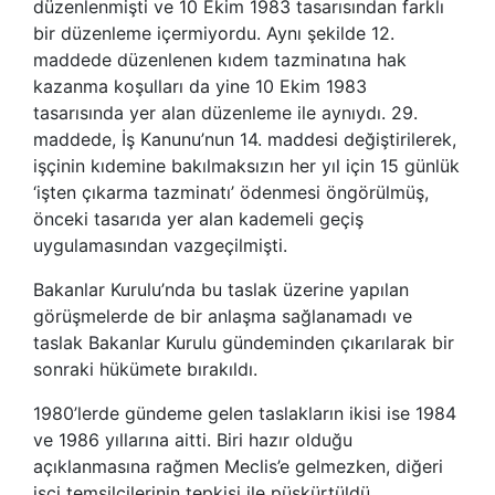
düzenlenmişti ve 10 Ekim 1983 tasarısından farklı
bir düzenleme içermiyordu. Aynı şekilde 12.
maddede düzenlenen kıdem tazminatına hak
kazanma koşulları da yine 10 Ekim 1983
tasarısında yer alan düzenleme ile aynıydı. 29.
maddede, İş Kanunu’nun 14. maddesi değiştirilerek,
işçinin kıdemine bakılmaksızın her yıl için 15 günlük
‘işten çıkarma tazminatı’ ödenmesi öngörülmüş,
önceki tasarıda yer alan kademeli geçiş
uygulamasından vazgeçilmişti.
Bakanlar Kurulu’nda bu taslak üzerine yapılan
görüşmelerde de bir anlaşma sağlanamadı ve
taslak Bakanlar Kurulu gündeminden çıkarılarak bir
sonraki hükümete bırakıldı.
1980’lerde gündeme gelen taslakların ikisi ise 1984
ve 1986 yıllarına aitti. Biri hazır olduğu
açıklanmasına rağmen Meclis’e gelmezken, diğeri
işçi temsilcilerinin tepkisi ile püskürtüldü.