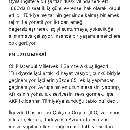
Oysa İngiltere bu şartları 1802 yılında terk etti.
1886’da 8 saatlik iş günü evrensel hak olarak kabul
edildi. Türkiye ise tarihin gerisinde kalmış bir emek
rejimi ile yönetiliyor. İktidar, emeği
değersizleştirerek işçiyi susturmaya, yoksulluğa
alıştırmaya çalışıyor. İnsanca bir yaşamı emekçilere
çok görüyor.
EN UZUN MESAİ
CHP İstanbul Milletvekili Gamze Akkuş İlgezdi,
“Türkiye’de işçi artık iki hayat yaşıyor, çünkü biriyle
geçinemiyor. İşçilerin yüzde 65’i ek iş yapmadan
geçinemiyor. Avrupa’nın en uzun mesaisini yaptırıp,
Afrika’nın yoksulluk seviyesini reva görmek. İşte
AKP iktidarının Türkiye’ye sunduğu tablo bu” dedi.
İlgezdi, Uluslararası Çalışma Örgütü (ILO) verilerine
dikkat çekerek, Türkiye’nin Avrupa’da en uzun
mesai yapılan ülke olduğunu hatırlattı ve şunları