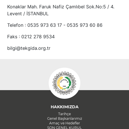
Konaklar Mah. Faruk Nafiz Çamlıbel Sok.No:5 / 4.
Levent / İSTANBUL
Telefon : 0535 973 63 17 - 0535 973 60 86
Faks : 0212 278 9534
bilgi@tekgida.org.tr
HAKKIMIZDA
Tarihçe
Genel Başkanlarımız
Amaç ve Hedefler
SON GENEL KURUL