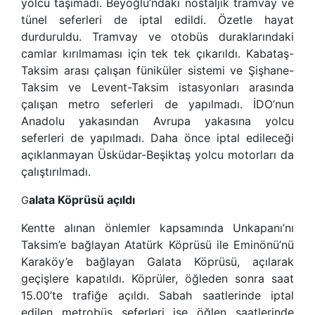
yolcu taşımadı. Beyoğlu’ndaki nostaljik tramvay ve
tünel seferleri de iptal edildi. Özetle hayat
durduruldu. Tramvay ve otobüs duraklarındaki
camlar kırılmaması için tek tek çıkarıldı. Kabataş-
Taksim arası çalışan füniküler sistemi ve Şişhane-
Taksim ve Levent-Taksim istasyonları arasında
çalışan metro seferleri de yapılmadı. İDO’nun
Anadolu yakasından Avrupa yakasına yolcu
seferleri de yapılmadı. Daha önce iptal edileceği
açıklanmayan Üsküdar-Beşiktaş yolcu motorları da
çalıştırılmadı.
alata Köprüsü açıldı
G
Kentte alınan önlemler kapsamında Unkapanı’nı
Taksim’e bağlayan Atatürk Köprüsü ile Eminönü’nü
Karaköy’e bağlayan Galata Köprüsü, açılarak
geçişlere kapatıldı. Köprüler, öğleden sonra saat
15.00’te trafiğe açıldı. Sabah saatlerinde iptal
edilen metrobüs seferleri ise öğlen saatlerinde