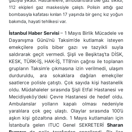
gazıyla yıkadı. Hastanelere, ambulanslara bile gaz sıkıldı,
112 ekipleri gaz maskesiyle çalıştı. Polisin attığı gaz
bombasıyla kafatası kırılan 17 yaşında bir genç kız yoğun
bakımda, hayati tehlikesi var.
İstanbul Haber Servisi
– 1 Mayıs Birlik Mücadele ve
Dayanışma Günü’nü Taksim’de kutlamak isteyen
emekçilere polis biber gazı ve tazyikli suyla
saldırarak geçit vermedi. Şişli ve Beşiktaş’ta DİSK,
KESK, TÜRK-İŞ, HAK-İŞ, TTB’nin çağrısı ile toplanan
grupların Taksim’e çıkmasına izin verilmedi, ulaşım
durduruldu, ara sokaklara dağılan emekçiler
saatlerce polisle çatıştı. Çok sayıda kişi hastanelik
oldu. Müdahaleler sırasında Şişli Etfal Hastanesi ve
Mecidiyeköy’deki Çevre Hastanesi de hedef oldu.
Ambulanslar yolların kapalı olması nedeniyle
yaralılara çok geç ulaştı. Olaylar sırasında 100’ü
aşkın kişi gözaltına alındı. 1 Mayıs kutlamaları için
İstanbul’a gelen ITUC Genel SEKRETERİ
Sharan
Burrow
da polis tarafından engellendi. Bir lise