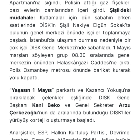
Apartmanı’na sığındı. Polisin attığı gaz fişekleri
bazı evlerin camlarından içeri girdi.
Şişli
’
deki
müdahale:
Kutlamalar için dün sabahın erken
saatlerinde DİSK’in Şişli Nakiye Elgün Sokak’ta
bulunun genel merkezi önünde işçiler toplanmaya
başladı. İstanbul’da ulaşımın durması nedeniyle bir
çok işçi DİSK Genel Merkezi’nde sabahladı. 1 Mayıs
marşları söyleyen grup 08.30 sıralarında genel
merkezin önünden Halaskârgazi Caddesi’ne çıktı.
Polis Osmanbey metrosu önünde barikat kurarak
yolu kapattı.
“
Yaşasın 1 Mayıs
” parkartı ve Kazancı Yokuşu’na
bırakılacak çelenkler eşliğinde DİSK Genel
Başkanı
Kani Beko
ve Genel Sekreter
Arzu
Çerkezoğlu
’
nun da aralarında bulunduğu DİSK’liler
yürüyüş korteji oluşturmaya başladı.
Anarşistler, ESP, Halkın Kurtuluş Partisi, Devrimci
Hareket, Genç-Sen, Mücadele Birliği, Halkevleri’nin