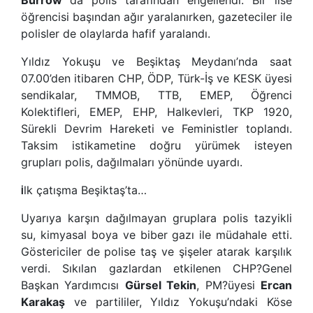
öğrencisi başından ağır yaralanırken, gazeteciler ile
polisler de olaylarda hafif yaralandı.
Yıldız Yokuşu ve Beşiktaş Meydanı’nda saat
07.00’den itibaren CHP, ÖDP, Türk-İş ve KESK üyesi
sendikalar, TMMOB, TTB, EMEP, Öğrenci
Kolektifleri, EMEP, EHP, Halkevleri, TKP 1920,
Sürekli Devrim Hareketi ve Feministler toplandı.
Taksim istikametine doğru yürümek isteyen
grupları polis, dağılmaları yönünde uyardı.
lk çatışma Beşiktaş’ta…
İ
Uyarıya karşın dağılmayan gruplara polis tazyikli
su, kimyasal boya ve biber gazı ile müdahale etti.
Göstericiler de polise taş ve şişeler atarak karşılık
verdi. Sıkılan gazlardan etkilenen CHP?Genel
Başkan Yardımcısı
Gürsel Tekin
, PM?üyesi
Ercan
Karakaş
ve partililer, Yıldız Yokuşu’ndaki Köse