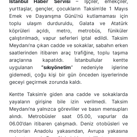
İstanbul Haber Servisi
– İşçiler, emekçiler,
yurttaşlar, gençler, çocukların Taksim’de 1 Mayıs
Emek ve Dayanışma Günü’nü kutlamaması için
toplu ulaşım durduruldu, Galata ve Atatürk
köprüleri açıldı, metro, metrobüs, füniküler
çalıştırılmadı, vapur seferleri iptal edildi. Taksim
Meydanı’na çıkan cadde ve sokaklar, sabahın erken
saatlerinden itibaren araç trafiğine, toplu taşıma
araçlarına kapatıldı. İstanbullular kentte
uygulanan
“
sıkıyönetim
” nedeniyle işlerine
gidemedi, çoğu kişi bir gün önceden işyerlerinde
geceyi geçirmek zorunda kaldı.
Kentte Taksim’e giden ana cadde ve sokaklarda
yayaların girişine bile izin verilmedi. Taksim
Meydanı’na yalnızca görevliler ve basın mensupları
alındı. Metrobüsler saat 05.00, vapurlar da
06.00’dan itibaren çalışmadı. Deniz otobüsleri ve
motorları Anadolu yakasından, Avrupa yakasına