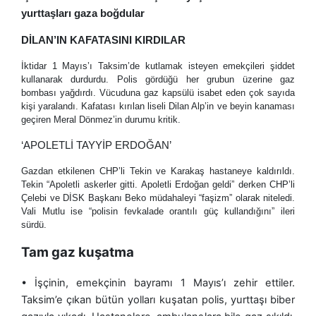
yurttaşları gaza boğdular
DİLAN’IN KAFATASINI KIRDILAR
İktidar 1 Mayıs’ı Taksim’de kutlamak isteyen emekçileri şiddet
kullanarak durdurdu. Polis gördüğü her grubun üzerine gaz
bombası yağdırdı. Vücuduna gaz kapsülü isabet eden çok sayıda
kişi yaralandı. Kafatası kırılan liseli Dilan Alp’in ve beyin kanaması
geçiren Meral Dönmez’in durumu kritik.
‘APOLETLİ TAYYİP ERDOĞAN’
Gazdan etkilenen CHP’li Tekin ve Karakaş hastaneye kaldırıldı.
Tekin “Apoletli askerler gitti. Apoletli Erdoğan geldi” derken CHP’li
Çelebi ve DİSK Başkanı Beko müdahaleyi “faşizm” olarak niteledi.
Vali Mutlu ise “polisin fevkalade orantılı güç kullandığını” ileri
sürdü.
Tam gaz
kuşatma
•
İşçinin, emekçinin bayramı 1 Mayıs’ı zehir ettiler.
Taksim’e çıkan bütün yolları kuşatan polis, yurttaşı biber