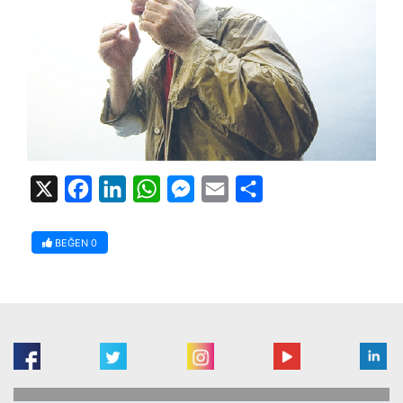
X
Facebook
LinkedIn
WhatsApp
Messenger
Email
Share
BEĞEN
0