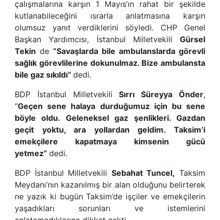
çalışmalarına karşın 1 Mayıs’ın rahat bir şekilde
kutlanabileceğini ısrarla anlatmasına karşın
olumsuz yanıt verdiklerini söyledi. CHP Genel
Başkan Yardımcısı, İstanbul Milletvekili
Gürsel
Tekin
de
“
Savaşlarda bile ambulanslarda görevli
sağlık görevlilerine dokunulmaz. Bize ambulansta
bile gaz sıkıldı
”
dedi.
BDP İstanbul Milletvekili
Sırrı Süreyya Önder
,
“
Geçen sene halaya durduğumuz için bu sene
böyle oldu. Geleneksel gaz şenlikleri. Gazdan
geçit yoktu, ara yollardan geldim. Taksim
’
i
emekçilere kapatmaya kimsenin gücü
yetmez
”
dedi.
BDP İstanbul Milletvekili
Sebahat Tuncel,
Taksim
Meydanı’nın kazanılmış bir alan olduğunu belirterek
ne yazık ki bugün Taksim’de işçiler ve emekçilerin
yaşadıkları sorunları ve istemlerini
anlatamadıklarına dikkat çekti.