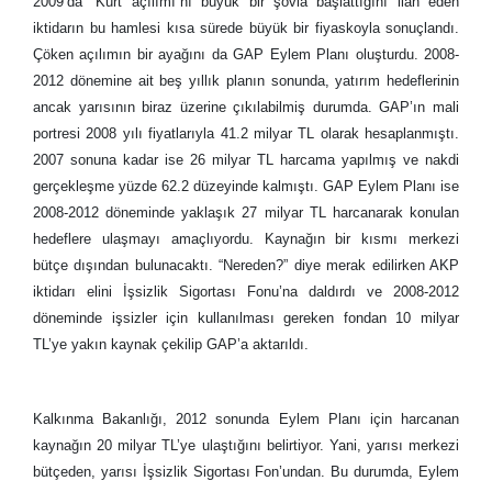
2009’da “Kürt açılımı”nı büyük bir şovla başlattığını ilan eden
iktidarın bu hamlesi kısa sürede büyük bir fiyaskoyla sonuçlandı.
Çöken açılımın bir ayağını da GAP Eylem Planı oluşturdu. 2008-
2012 dönemine ait beş yıllık planın sonunda, yatırım hedeflerinin
ancak yarısının biraz üzerine çıkılabilmiş durumda. GAP’ın mali
portresi 2008 yılı fiyatlarıyla 41.2 milyar TL olarak hesaplanmıştı.
2007 sonuna kadar ise 26 milyar TL harcama yapılmış ve nakdi
gerçekleşme yüzde 62.2 düzeyinde kalmıştı. GAP Eylem Planı ise
2008-2012 döneminde yaklaşık 27 milyar TL harcanarak konulan
hedeflere ulaşmayı amaçlıyordu. Kaynağın bir kısmı merkezi
bütçe dışından bulunacaktı. “Nereden?” diye merak edilirken AKP
iktidarı elini İşsizlik Sigortası Fonu’na daldırdı ve 2008-2012
döneminde işsizler için kullanılması gereken fondan 10 milyar
TL’ye yakın kaynak çekilip GAP’a aktarıldı.
Kalkınma Bakanlığı, 2012 sonunda Eylem Planı için harcanan
kaynağın 20 milyar TL’ye ulaştığını belirtiyor. Yani, yarısı merkezi
bütçeden, yarısı İşsizlik Sigortası Fon’undan. Bu durumda, Eylem