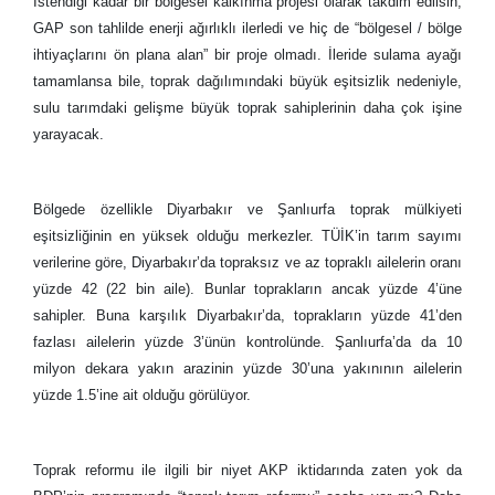
İstendiği kadar bir bölgesel kalkınma projesi olarak takdim edilsin,
GAP son tahlilde enerji ağırlıklı ilerledi ve hiç de “bölgesel / bölge
ihtiyaçlarını ön plana alan” bir proje olmadı. İleride sulama ayağı
tamamlansa bile, toprak dağılımındaki büyük eşitsizlik nedeniyle,
sulu tarımdaki gelişme büyük toprak sahiplerinin daha çok işine
yarayacak.
Bölgede özellikle Diyarbakır ve Şanlıurfa toprak mülkiyeti
eşitsizliğinin en yüksek olduğu merkezler. TÜİK’in tarım sayımı
verilerine göre, Diyarbakır’da topraksız ve az topraklı ailelerin oranı
yüzde 42 (22 bin aile). Bunlar toprakların ancak yüzde 4’üne
sahipler. Buna karşılık Diyarbakır’da, toprakların yüzde 41’den
fazlası ailelerin yüzde 3’ünün kontrolünde. Şanlıurfa’da da 10
milyon dekara yakın arazinin yüzde 30’una yakınının ailelerin
yüzde 1.5’ine ait olduğu görülüyor.
Toprak reformu ile ilgili bir niyet AKP iktidarında zaten yok da