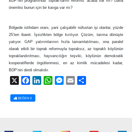
BDP’nin programında “toprak-tarım reformu” acaba var mı? Daha
önemlisi bunun için bir kavga var mı?
Bölgede istihdam oranı, yani çalışabilir nüfustan işi olanlar, yüzde
25’ten ibaret. İşsizlikten bölge kırılıyor. Çözüm, tarıma dönüşte
yatıyor. GAP yatırımlarının hızla tamamlatılması, ona paralel
olarak etkili bir toprak reformuyla topraksız, az topraklı köylünün
topraklandırılması, hayvancılığın teşviki, köylünün demokratik
kooperatiflerde örgütlenmesi, en az kimlik mücadelesi kadar,
BDP’nin derdi olmalıdır.
X
Facebook
LinkedIn
WhatsApp
Messenger
Email
Share
BEĞEN
0