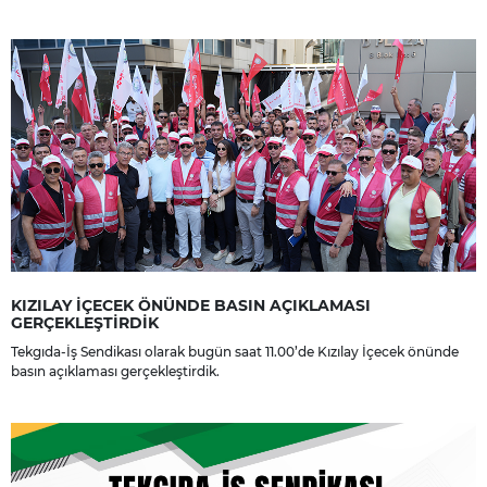
yakınlarına, sevenlerine ve çalışma arkadaşlarına başsağlığı ve sabır
dileriz.
KIZILAY İÇECEK ÖNÜNDE BASIN AÇIKLAMASI
GERÇEKLEŞTİRDİK
Tekgıda-İş Sendikası olarak bugün saat 11.00’de Kızılay İçecek önünde
basın açıklaması gerçekleştirdik.