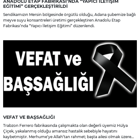
ANADOLU ETAP FABRİKASI’NDA “YAPICI İLETİŞİM
EĞİTİMİ” GERÇEKLEŞTİRİLDİ
Sendikamızın Mersin bölgesinde örgütlü olduğu, Adana şubemize bağlı
meyve suyu konsantreleri üretimi gerçekleştiren Anadolu Etap
Fabrikası’nda “Yapıcı İletişim Eğitimi” düzenlendi.
VEFAT VE BAŞSAĞLIĞI
Trabzon Ferrero fabrikasında çalışmakta olan değerli üyemiz Hülya
Çiçek, yakalanmış olduğu amansız hastalık sebebiyle hayatını
kaybetmiştir. Merhume’ye Allah’tan rahmet; başta ailesi olmak üzere