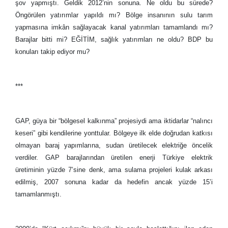
şov yapmıştı. Geldik 2012’nin sonuna. Ne oldu bu sürede?
Öngörülen yatırımlar yapıldı mı? Bölge insanının sulu tarım
yapmasına imkân sağlayacak kanal yatırımları tamamlandı mı?
Barajlar bitti mi? EĞİTİM, sağlık yatırımları ne oldu? BDP bu
konuları takip ediyor mu?
***
GAP, güya bir “bölgesel kalkınma” projesiydi ama iktidarlar “nalıncı
keseri” gibi kendilerine yonttular. Bölgeye ilk elde doğrudan katkısı
olmayan baraj yapımlarına, sudan üretilecek elektriğe öncelik
verdiler. GAP barajlarından üretilen enerji Türkiye elektrik
üretiminin yüzde 7’sine denk, ama sulama projeleri kulak arkası
edilmiş, 2007 sonuna kadar da hedefin ancak yüzde 15’i
tamamlanmıştı.