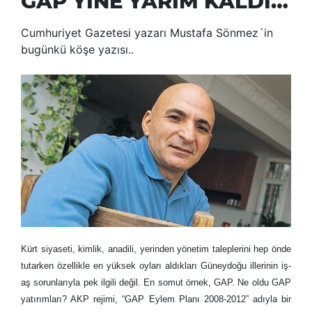
GAP YİNE YARIM KALDI…
Cumhuriyet Gazetesi yazarı Mustafa Sönmez´in
bugünkü köşe yazısı..
Kürt siyaseti, kimlik, anadili, yerinden yönetim taleplerini hep önde
tutarken özellikle en yüksek oyları aldıkları Güneydoğu illerinin iş-
aş sorunlarıyla pek ilgili değil. En somut örnek, GAP. Ne oldu GAP
yatırımları? AKP rejimi, “GAP Eylem Planı 2008-2012” adıyla bir