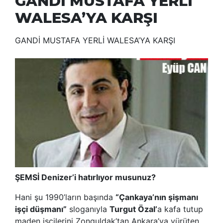
GANDİ MUSTAFA YERLİ
WALESA’YA KARŞI
GANDİ MUSTAFA YERLİ WALESA’YA KARŞI
ŞEMSİ Denizer’i hatırlıyor musunuz?
Hani şu 1990’ların başında
“Çankaya’nın şişmanı
işçi düşmanı”
sloganıyla
Turgut Özal’
a kafa tutup
maden işçilerini Zonguldak’tan Ankara’ya yürüten