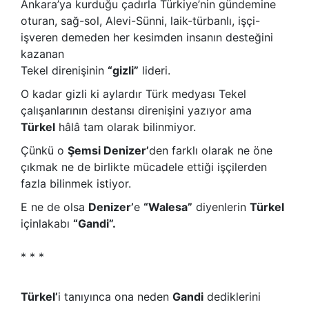
Ankara’ya kurduğu çadırla Türkiye’nin gündemine
oturan, sağ-sol, Alevi-Sünni, laik-türbanlı, işçi-
işveren demeden her kesimden insanın desteğini
kazanan
Tekel direnişinin
“gizli”
lideri.
O kadar gizli ki aylardır Türk medyası Tekel
çalışanlarının destansı direnişini yazıyor ama
Türkel
hâlâ tam olarak bilinmiyor.
Çünkü o
Şemsi Denizer’
den farklı olarak ne öne
çıkmak ne de birlikte mücadele ettiği işçilerden
fazla bilinmek istiyor.
E ne de olsa
Denizer’
e
“Walesa”
diyenlerin
Türkel
içinlakabı
“Gandi”.
* * *
Türkel’
i tanıyınca ona neden
Gandi
dediklerini