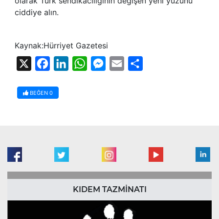
olarak Türk sendikacılığının değişen yeni yüzünü
ciddiye alın.
Kaynak:Hürriyet Gazetesi
X
Facebook
LinkedIn
WhatsApp
Messenger
Email
Share
BEĞEN
0
KIDEM TAZMİNATI