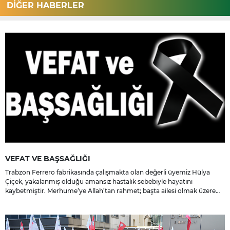
DİĞER HABERLER
VEFAT VE BAŞSAĞLIĞI
Trabzon Ferrero fabrikasında çalışmakta olan değerli üyemiz Hülya
Çiçek, yakalanmış olduğu amansız hastalık sebebiyle hayatını
kaybetmiştir. Merhume’ye Allah’tan rahmet; başta ailesi olmak üzere
yakınlarına, sevenlerine ve çalışma arkadaşlarına başsağlığı ve sabır
dileriz.