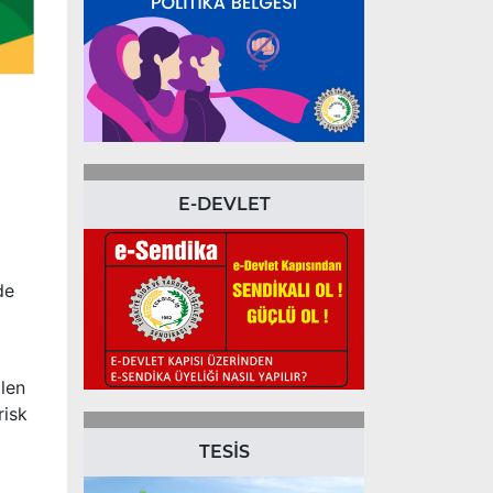
E-DEVLET
de
alen
risk
TESİS