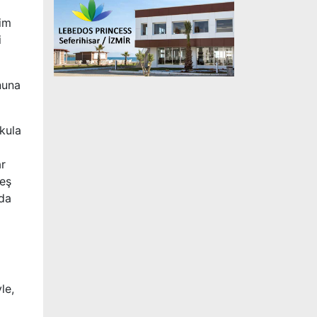
tim
i
nuna
kula
ar
reş
nda
le,