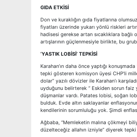
GIDA ETKİSİ
Don ve kuraklığın gıda fiyatlarına olumsu
fiyatları üzerinde yukarı yönlü riskleri art
hadisesi gerekse artan sıcaklıklara bağlı o
artışlarının güçlenmesiyle birlikte, bu gr
‘YASTIK LOBİSİ’ TEPKİSİ
Karahan’ın daha önce yaptığı konuşmada “A
tepki gösteren komisyon üyesi CHP’li mille
dolar” yazılı dövizler ile Karahan’ı karşıl
uyduğunu belirterek “ Eskiden sorun faiz yü
düşmanlar vardı. Patates lobisi, soğan lo
bulduk. Evde altın saklayanlar enflasyonun
kendilerinin sorumluluğu yok. Şimdi enfla
Ağbaba, “Memleketin malına çökmeyi biliyor
düzelteceğiz allahın izniyle” diyerek tepki