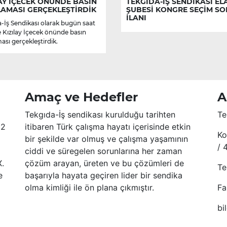
AY İÇECEK ÖNÜNDE BASIN
TEKGIDA-İŞ SENDİKASI EL
LAMASI GERÇEKLEŞTİRDİK
ŞUBESİ KONGRE SEÇİM S
İLANI
-İş Sendikası olarak bugün saat
e Kızılay İçecek önünde basın
ası gerçekleştirdik.
Amaç ve Hedefler
A
Tekgıda-İş sendikası kurulduğu tarihten
Te
52
itibaren Türk çalışma hayatı içerisinde etkin
Ko
bir şekilde var olmuş ve çalışma yaşamının
/ 
ciddi ve süregelen sorunlarına her zaman
X.
çözüm arayan, üreten ve bu çözümleri de
Te
e
başarıyla hayata geçiren lider bir sendika
olma kimliği ile ön plana çıkmıştır.
Fa
bi