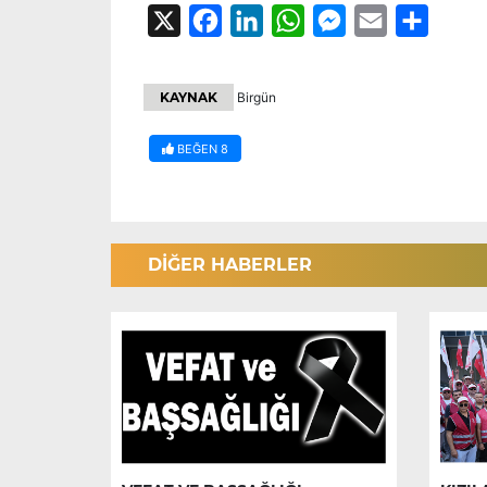
X
Facebook
LinkedIn
WhatsApp
Messenger
Email
Share
KAYNAK
Birgün
BEĞEN
8
DİĞER HABERLER