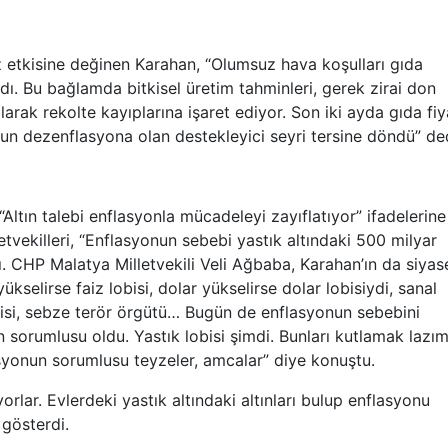
z etkisine değinen Karahan, “Olumsuz hava koşulları gıda
ırdı. Bu bağlamda bitkisel üretim tahminleri, gerek zirai don
larak rekolte kayıplarına işaret ediyor. Son iki ayda gıda fiy
ubun dezenflasyona olan destekleyici seyri tersine döndü” de
ltın talebi enflasyonla mücadeleyi zayıflatıyor” ifadelerine
tvekilleri, “Enflasyonun sebebi yastık altındaki 500 milyar
adı. CHP Malatya Milletvekili Veli Ağbaba, Karahan’ın da siyas
kselirse faiz lobisi, dolar yükselirse dolar lobisiydi, sanal
bisi, sebze terör örgütü… Bugün de enflasyonun sebebini
 sorumlusu oldu. Yastık lobisi şimdi. Bunları kutlamak lazım
syonun sorumlusu teyzeler, amcalar” diye konuştu.
lar. Evlerdeki yastık altındaki altınları bulup enflasyonu
 gösterdi.