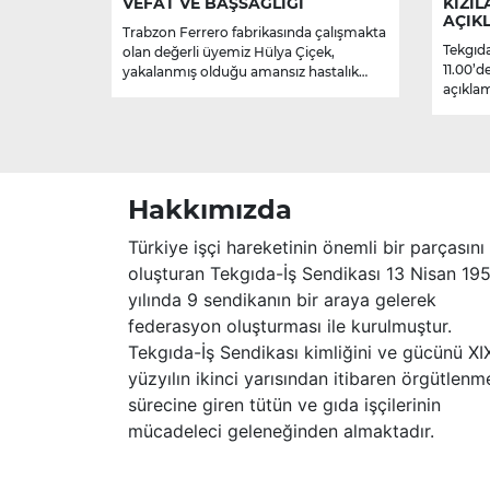
VEFAT VE BAŞSAĞLIĞI
KIZIL
AÇIK
Trabzon Ferrero fabrikasında çalışmakta
Tekgıda
olan değerli üyemiz Hülya Çiçek,
11.00’d
yakalanmış olduğu amansız hastalık
açıklam
sebebiyle hayatını kaybetmiştir.
Merhume’ye Allah’tan rahmet; başta
ailesi olmak üzere yakınlarına,
sevenlerine ve çalışma arkadaşlarına
başsağlığı ve sabır dileriz.
Hakkımızda
Türkiye işçi hareketinin önemli bir parçasını
oluşturan Tekgıda-İş Sendikası 13 Nisan 19
yılında 9 sendikanın bir araya gelerek
federasyon oluşturması ile kurulmuştur.
Tekgıda-İş Sendikası kimliğini ve gücünü XI
yüzyılın ikinci yarısından itibaren örgütlenm
sürecine giren tütün ve gıda işçilerinin
mücadeleci geleneğinden almaktadır.