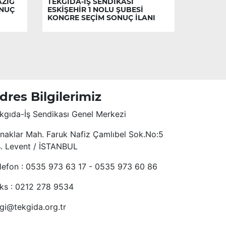
AZIĞ
TEKGIDA-İŞ SENDİKASI
ONUÇ
ESKİŞEHİR 1 NOLU ŞUBESİ
KONGRE SEÇİM SONUÇ İLANI
dres Bilgilerimiz
kgıda-İş Sendikası Genel Merkezi
naklar Mah. Faruk Nafiz Çamlıbel Sok.No:5
4. Levent / İSTANBUL
lefon : 0535 973 63 17 - 0535 973 60 86
ks : 0212 278 9534
lgi@tekgida.org.tr