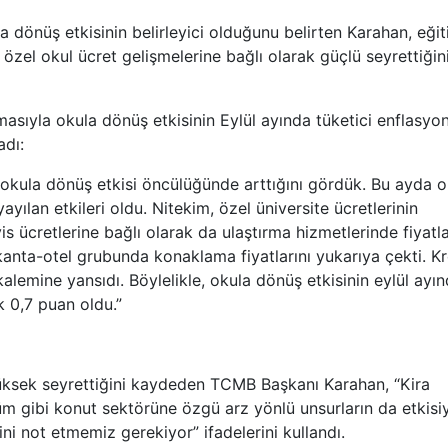
 dönüş etkisinin belirleyici olduğunu belirten Karahan, eği
 özel okul ücret gelişmelerine bağlı olarak güçlü seyrettiğin
masıyla okula dönüş etkisinin Eylül ayında tüketici enflasyo
adı:
 okula dönüş etkisi öncülüğünde arttığını gördük. Bu ayda o
yılan etkileri oldu. Nitekim, özel üniversite ücretlerinin
is ücretlerine bağlı olarak da ulaştırma hizmetlerinde fiyatl
lokanta-otel grubunda konaklama fiyatlarını yukarıya çekti. K
 kalemine yansıdı. Böylelikle, okula dönüş etkisinin eylül ayı
k 0,7 puan oldu.”
ksek seyrettiğini kaydeden TCMB Başkanı Karahan, “Kira
 gibi konut sektörüne özgü arz yönlü unsurların da etkisiy
 not etmemiz gerekiyor” ifadelerini kullandı.