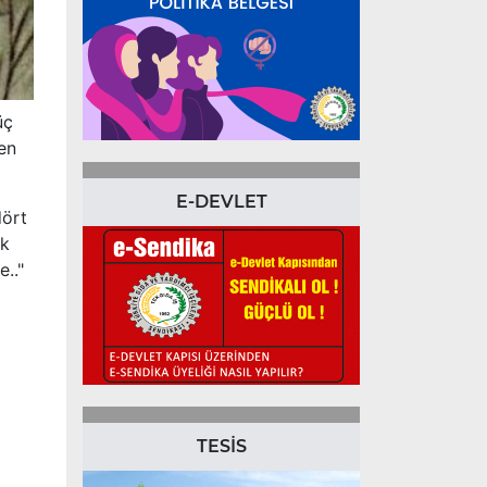
üç
den
E-DEVLET
dört
ek
.."
TESİS