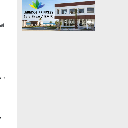
slı
yan
"