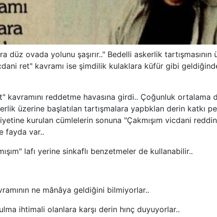
düz ovada yolunu şaşırır.." Bedelli askerlik tartışmasının 
cdani ret" kavramı ise şimdilik kulaklara küfür gibi geldiğin
 kavramını reddetme havasına girdi.. Çoğunluk ortalama 
erlik üzerine başlatılan tartışmalara yapbklan derin katkı p
niyetine kurulan cümlelerin sonuna "Çakmışım vicdani reddine
e fayda var..
" lafı yerine sinkaflı benzetmeler de kullanabilir..
avramının ne mânâya geldiğini bilmiyorlar..
ma ihtimali olanlara karşı derin hınç duyuyorlar..