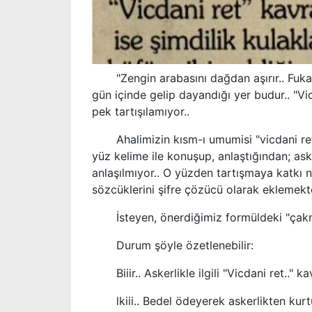
"Zengin arabasını dağdan aşırır.. Fukara 
gün içinde gelip dayandığı yer budur.. "Vi
pek tartışılamıyor..
Ahalimizin kısm-ı umumisi "vicdani ret"
yüz kelime ile konuşup, anlaştığından; ask
anlaşılmıyor.. O yüzden tartışmaya katkı 
sözcüklerini şifre çözücü olarak eklemekt
İsteyen, önerdiğimiz formüldeki "çakmışım
Durum şöyle özetlenebilir:
Biiir.. Askerlikle ilgili "Vicdani ret.." k
lkiii.. Bedel ödeyerek askerlikten kurtul