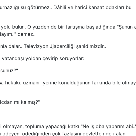
nazlığı su götürmez.. Dâhili ve harici kanaat odakları bu
lu bulur.. O yüzden de bir tartışma başladığında "Şunun a
ayım.." demez..
dalar.. Televizyon Jjaberciliği şahidimizdir..
vatandaşı yoldan çevirip soruyorlar:
sunuz?"
 hukuku uzmanı" yerine konulduğunun farkında bile olma
dan mı kalmış?"
i olmayan, topluma yapacağı katkı "Ne iş oba yaparım abi..
i ödeyen, ödediğinden çok fazlasını devletten geri alan