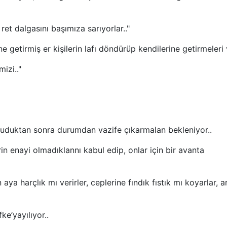
 dalgasını başımıza sarıyorlar.."
getirmiş er kişilerin lafı döndürüp kendilerine getirmeleri v
izi.."
uktan sonra durumdan vazife çıkarmalan bekleniyor..
n enayi olmadıklannı kabul edip, onlar için bir avanta
 harçlık mı verirler, ceplerine fındık fıstık mı koyarlar, ar
’yayılıyor..