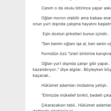
Canım o da okulu bitirince yapar askerl
Oğlan moron olabilir ama babası enayi 
onun yurt dışında
çalışma hayatın
ı başlat
Eşin dostun şirketleri bunun içindir..
"Sen benim oğlanı işe al, ben senin oğla
Formülün özü "izleri birbirine karıştıralı
Oğlan yurt dışında çalışır gibi yapar.. 
kazandırıyor.." diye algılar.. Böyleyken b
kaçacak..
Hükümet adamları imdadına yetişir..
"Elimizde mükellef birikti, bedelli çıka
Çıkaracaksın tabii.. Hükümet adamlannı