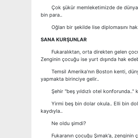
Çok şükür memleketimizde de dünyaya da
bin para..
Oğlan bir şekilde lise diplomasını hak et
SANA KURŞUNLAR
Fukaralıktan, orta direkten gelen çocukl
Zenginin çocuğu ise yurt dışında hak edebi
Temsil Amerika’nın Boston kenti, dünyan
yapmakta birinciye gelir..
Şehir "beş yıldızlı otel konforunda.." ka
Yirmi beş bin dolar okula.. Elli bin dol
kaydıyla..
Ne oldu şimdi?
Fukaranın çocuğu Şımak’a, zenginin çocu