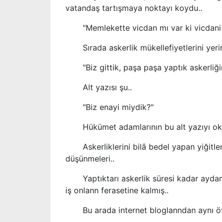
vatandaş tartışmaya noktayı koydu..
"Memlekette vicdan mı var ki vicdani ret
Sırada askerlik mükellefiyetlerini yerine 
"Biz gittik, paşa paşa yaptık askerliğim
Alt yazısı şu..
"Biz enayi miydik?"
Hükümet adamlarının bu alt yazıyı okud
Askerliklerini bilâ bedel yapan yiğitleri
düşünmeleri..
Yaptıktarı askerlik süresi kadar aydan aya
iş onlann ferasetine kalmış..
Bu arada internet bloglanndan aynı öfke