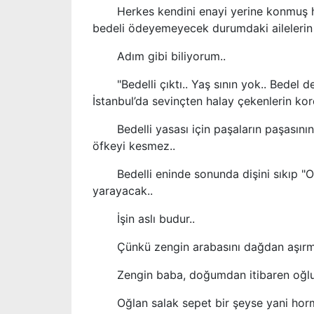
Herkes kendini enayi yerine konmuş hiss
bedeli ödeyemeyecek durumdaki ailelerin 
Adım gibi biliyorum..
"Bedelli çıktı.. Yaş sının yok.. Bedel de i
İstanbul’da sevinçten halay çekenlerin kor
Bedelli yasası için paşaların paşasının t
öfkeyi kesmez..
Bedelli eninde sonunda dişini sıkıp "On bi
yarayacak..
İşin aslı budur..
Çünkü zengin arabasını dağdan aşırmanı
Zengin baba, doğumdan itibaren oğlunu 
Oğlan salak sepet bir şeyse yani hormon