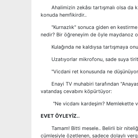
Ahalimizin zekâsı tartışmalı olsa da kur
konuda hemfikirdir..
"Kurnazlık" sonuca giden en kestirme yo
nedir? Bir öğreneyim de öyle maydanoz ol
Kulağında ne kaldıysa tartışmaya onunla 
Uzatıyorlar mikrofonu, sade suya tirit 
"Vicdani ret konusunda ne düşünüyor
Enayi TV muhabiri tarafından "Anayasa
vatandaş cevabını köpürtüyor:
"Ne vicdanı kardeşim? Memlekette vic
EVET ÖYLEYİZ..
Tamam! Bitti mesele.. Belirli bir niteliğ
cümlesiyle özetlenen, sadece dolaylı verg