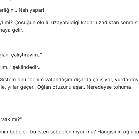
iğini.. Nah yapar!
mi? Çocuğun okulu uzayabildiği kadar uzadıktan sonra sı
maya gelir..
nı çalıştırayım.."
m.." şeklindedir..
Sistem onu "benim vatandaşım dışarda çalışıyor, yurda döv
öyle, yıllar geçer.. Oğlan otuzunu aşar.. Neredeyse tohuma
rsak mı?"
n bebeleri bu işten sebeplenmiyor mu? Hangisinin oğlun