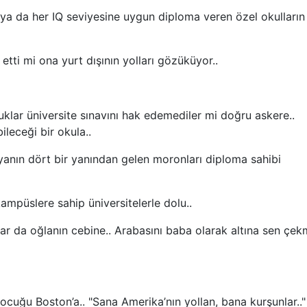
 her IQ seviyesine uygun diploma veren özel okulların 
ti mi ona yurt dışının yolları gözüküyor..
ar üniversite sınavını hak edemediler mi doğru askere..
leceği bir okula..
ın dört bir yanından gelen moronları diploma sahibi
mpüslere sahip üniversitelerle dolu..
ar da oğlanın cebine.. Arabasını baba olarak altına sen çe
ğu Boston’a.. "Sana Amerika’nın yollan, bana kurşunlar.."