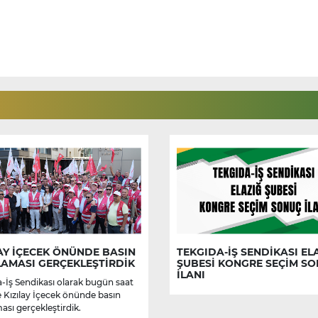
AY İÇECEK ÖNÜNDE BASIN
TEKGIDA-İŞ SENDİKASI EL
LAMASI GERÇEKLEŞTİRDİK
ŞUBESİ KONGRE SEÇİM S
İLANI
-İş Sendikası olarak bugün saat
e Kızılay İçecek önünde basın
ası gerçekleştirdik.