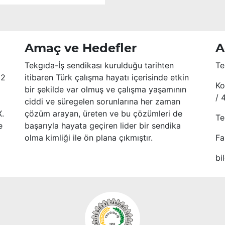
Amaç ve Hedefler
A
Tekgıda-İş sendikası kurulduğu tarihten
Te
52
itibaren Türk çalışma hayatı içerisinde etkin
Ko
bir şekilde var olmuş ve çalışma yaşamının
/ 
ciddi ve süregelen sorunlarına her zaman
X.
çözüm arayan, üreten ve bu çözümleri de
Te
e
başarıyla hayata geçiren lider bir sendika
olma kimliği ile ön plana çıkmıştır.
Fa
bi