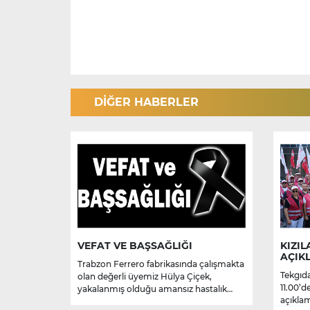
DİĞER HABERLER
VEFAT VE BAŞSAĞLIĞI
KIZIL
AÇIK
Trabzon Ferrero fabrikasında çalışmakta
Tekgıda
olan değerli üyemiz Hülya Çiçek,
11.00’d
yakalanmış olduğu amansız hastalık
açıklam
sebebiyle hayatını kaybetmiştir.