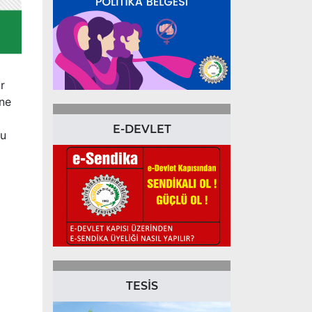
r
öne
E-DEVLET
bu
TESİS