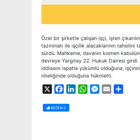
Özel bir şirkette çalışan işçi, işten çıkar
tazminatı ile işçilik alacaklarının tahsilini
sürdü. Mahkeme, davanın kısmen kabulüne k
devreye Yargıtay 22. Hukuk Dairesi girdi.
iddiasını ispatla yükümlü olduğuna, işçinin
niteliğinde olduğuna hükmetti.
X
Facebook
LinkedIn
WhatsApp
Messenger
Email
Share
BEĞEN
0