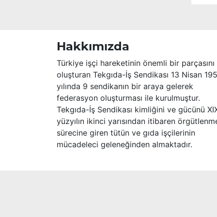
Merhume’ye Allah’tan rahmet; başta
ailesi olmak üzere yakınlarına,
sevenlerine ve çalışma arkadaşlarına
başsağlığı ve sabır dileriz.
Hakkımızda
Türkiye işçi hareketinin önemli bir parçasını
oluşturan Tekgıda-İş Sendikası 13 Nisan 19
yılında 9 sendikanın bir araya gelerek
federasyon oluşturması ile kurulmuştur.
Tekgıda-İş Sendikası kimliğini ve gücünü XI
yüzyılın ikinci yarısından itibaren örgütlenm
sürecine giren tütün ve gıda işçilerinin
mücadeleci geleneğinden almaktadır.