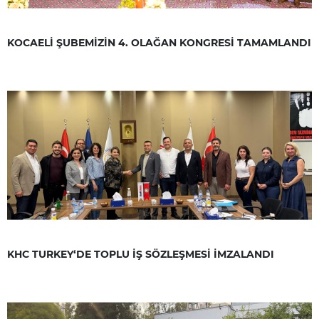
KOCAELİ ŞUBEMİZİN 4. OLAĞAN KONGRESİ TAMAMLANDI
KHC TURKEY‘DE TOPLU İŞ SÖZLEŞMESİ İMZALANDI