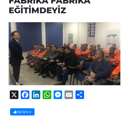
FABRİKA FABRİKA
EĞİTİMDEYİZ
X
Facebook
LinkedIn
WhatsApp
Messenger
Email
Share
BEĞEN
0