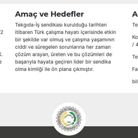
Amaç ve Hedefler
A
Tekgıda-İş sendikası kurulduğu tarihten
Te
52
itibaren Türk çalışma hayatı içerisinde etkin
Ko
bir şekilde var olmuş ve çalışma yaşamının
/ 
ciddi ve süregelen sorunlarına her zaman
X.
çözüm arayan, üreten ve bu çözümleri de
Te
e
başarıyla hayata geçiren lider bir sendika
olma kimliği ile ön plana çıkmıştır.
Fa
bi