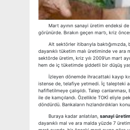
Mart ayının sanayi üretim endeksi de aç
görünürde. Bırakın geçen martı, kriz önce
Alt sektörler itibarıyla baktığımızda, b
dayanıklı tüketim malı üretiminde ve ara m
sektörde üretim, kriz yılı
2009’
un mart ayı
hem de iç tüketimde şiddetli bir düşüş ya
İzleyen dönemde ihracattaki kayıp kısm
istense de, telafiye yetmedi. İç talepteki a
hafifletilmeye çalışıldı. Talep canlanması,
ile de kamçılandı. Özellikle TOKİ eliyle pek
döndürdü. Bankaların hızlandırdıkları konu
Buraya kadar anlatılan,
sanayi üretim
dayanıklı mal ve ara malda yüzde 7 üretim