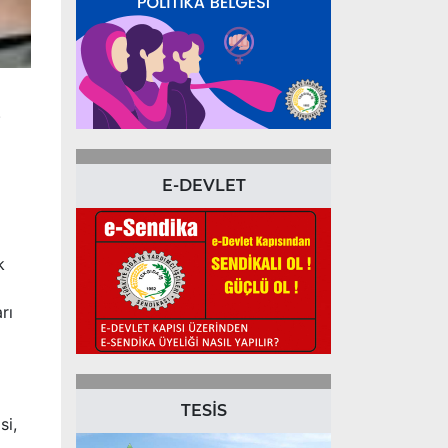
.
E-DEVLET
k
rı
TESİS
si,