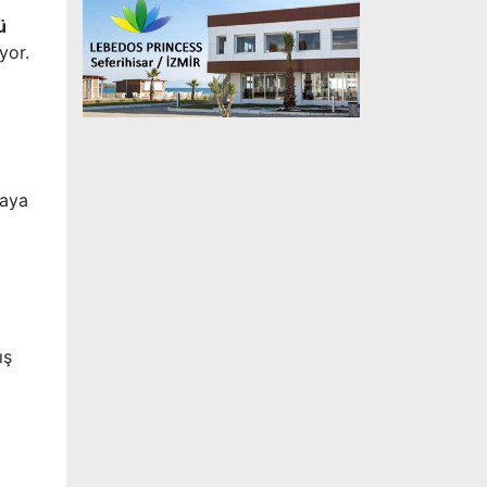
ü
yor.
taya
ış