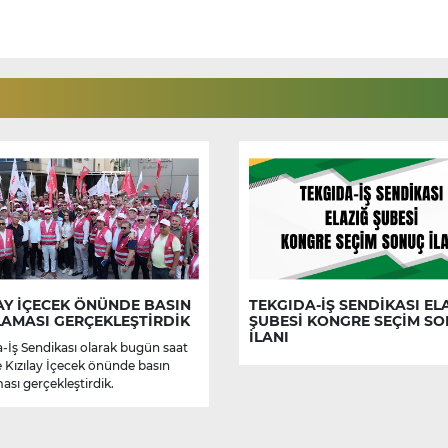
AY İÇECEK ÖNÜNDE BASIN
TEKGIDA-İŞ SENDİKASI EL
LAMASI GERÇEKLEŞTİRDİK
ŞUBESİ KONGRE SEÇİM S
İLANI
-İş Sendikası olarak bugün saat
e Kızılay İçecek önünde basın
ası gerçekleştirdik.