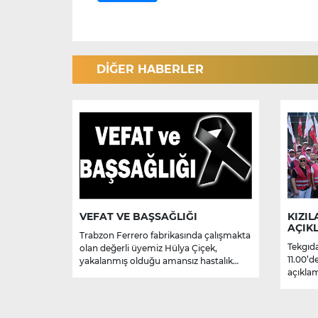
DİĞER HABERLER
VEFAT VE BAŞSAĞLIĞI
KIZIL
AÇIK
Trabzon Ferrero fabrikasında çalışmakta
Tekgıda
olan değerli üyemiz Hülya Çiçek,
11.00’d
yakalanmış olduğu amansız hastalık
açıklam
sebebiyle hayatını kaybetmiştir.
Merhume’ye Allah’tan rahmet; başta
ailesi olmak üzere yakınlarına,
sevenlerine ve çalışma arkadaşlarına