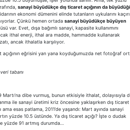
üzde 10.5 büyümüşse, işler yolunda sanılır. Ama, tek yüzlü
rafında,
sanayi büyüdükçe dış ticaret açığının da büyüdüğ
idarının ekonomi dümenini elinde tutanların uykularını kaçırı
amıyorlar. Çünkü hemen ortada
sanayi büyüdükçe büyüyen
tüsü var. Evet, dışa bağımlı sanayi, kapasite kullanımını
 ancak ithal enerji, ithal ara madde, hammadde kullanarak
atı, ancak ithalatla karşılıyor.
açığının eğrisini yan yana koyduğumuzda net fotoğraf or
 veri tabanı
 Martı
’
na dibe vurmuş, bunun etkisiyle ithalat, dolayısıyla d
anma ile sanayi üretimi kriz öncesine yaklaşırken dış ticaret
tı ama esas patlama, 2011
’
de yaşandı: Mart ayında sanayi
tın yüzde 10.5 üstünde. Ya dış ticaret açığı
?
İşte o dudak
öre yüzde 91 artmış durumda
…