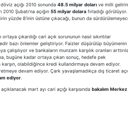
i döviz açığı 2010 sonunda
48.5 milyar
doları
ve milli gelirin
n 2010 Şubatı
’
na açığın
55 milyar dolara
fırladığı görülüyor.
lirin yüzde 8
’
inin üstüne çıkacağı, bunun da sürdürülemeyec
aya çıkardığı cari açık sorununun nasıl sıkıntılar
edir bazı önlemler geliştiriyor. Faizler düşürülüp büyümenin
a çalışılıyor ve bankaların munzam karşılık oranları arttırıl
 Ama, bugüne kadar ortaya çıkan sonuç, hedefe pek
a karşın, olabildiğince kredi kullandırmaya devam ediyor.
üretmeye devam ediyor. Çark yavaşlamadıkça dış ticaret açı
am ediyor
.
ıklanacak mart ayı cari açığı karşısında
bakalım Merkez