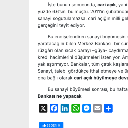
İşte bunun sonucunda,
cari açık
, yan
yüzde 6.6
’
sını bulmuştu. 2011
’
in şubatında
sanayi soğutulamazsa, cari açığın milli ge
gerçeğini teyit ediyor.
Bu endişelendiren sanayi büyümesinin ort
yaratacağını bilen Merkez Bankası, bir sür
rüzgârı olan sıcak parayı
–
güya- caydırmay
kredi hacimlerini düşürmeleri isteniyor.
yaklaştırmıyor. Bankalar, tüm çatık kaşlar
Sanayi, talebi gördükçe ithal etmeye ve 
ona bağlı olarak
cari açık büyümeye dev
Bu sanayi büyümesi sonrası, bu hafta aç
Bankası ne yapacak
X
Facebook
LinkedIn
WhatsApp
Messenger
Email
Share
BEĞEN
0