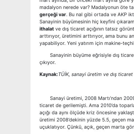
mart ayında, bir önceki mart ayına göre y
madalyon nerede var? Madalyonun öte ta
gerçeği var
. Bu nal gibi ortada ve AKP ikt
Sanayinin büyümesinin hiç keyfini çıkar
ithalat
ve dış ticaret açığının tatsız görün
arttırıyor, üretimini arttırıyor, ama bunu
yapabiliyor. Yeni yatırım için makine-teçhiz
Sanayinin büyüme eğrisiyle dış ticaret 
çıkıyor.
Kaynak:
TÜİK, sanayi üretim ve dış ticaret
Sanayi üretimi, 2008 Martı
’
ndan 2009
ticaret de gerilemişti. Ama 2010
’
da toparl
açığı da aynı ölçüde kriz öncesine yaklaş
üretimi 2008
’
dekinin yüzde 5.5, geçen mar
uçuklatıyor. Çünkü, açık, geçen marta g