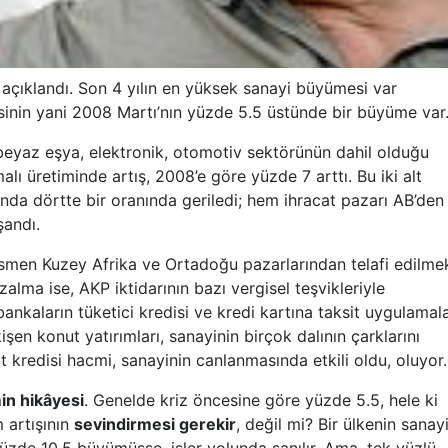
ıklandı. Son 4 yılın en yüksek sanayi büyümesi var
sinin yani 2008 Martı
’
nın yüzde 5.5 üstünde bir büyüme var
eyaz eşya, elektronik, otomotiv sektörünün dahil olduğu
alı üretiminde artış
, 2008’
e göre yüzde 7 arttı. Bu iki alt
nda dörtte bir oranında geriledi; hem ihracat pazarı AB
’
den
şandı
.
en Kuzey Afrika ve Ortadoğu pazarlarından telafi edilme
zalma ise, AKP iktidarının bazı vergisel teşvikleriyle
 bankaların tüketici kredisi ve kredi kartına taksit uygulamala
işen konut yatırımları, sanayinin birçok dalının çarklarını
t kredisi hacmi, sanayinin canlanmasında etkili oldu, oluyor.
in hikâyesi
. Genelde kriz öncesine göre yüzde 5.5, hele ki
 artışının
sevindirmesi gerekir
, değil mi? Bir ülkenin sanayi