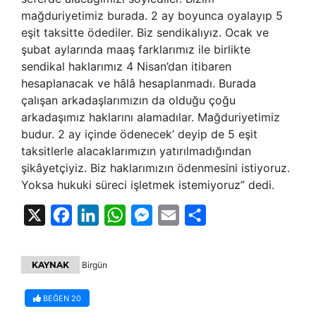
mağduriyetimiz burada. 2 ay boyunca oyalayıp 5
eşit taksitte ödediler. Biz sendikalıyız. Ocak ve
şubat aylarında maaş farklarımız ile birlikte
sendikal haklarımız 4 Nisan’dan itibaren
hesaplanacak ve hâlâ hesaplanmadı. Burada
çalışan arkadaşlarımızın da olduğu çoğu
arkadaşımız haklarını alamadılar. Mağduriyetimiz
budur. 2 ay içinde ödenecek’ deyip de 5 eşit
taksitlerle alacaklarımızın yatırılmadığından
şikâyetçiyiz. Biz haklarımızın ödenmesini istiyoruz.
Yoksa hukuki süreci işletmek istemiyoruz” dedi.
X
Facebook
LinkedIn
WhatsApp
Messenger
Email
Share
KAYNAK
Birgün
BEĞEN
20