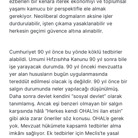
ezberleri bir kenara iterek ekonomiyi ve toplumsal
yaşamı kamucu bir perspektifle ele almak
gerekiyor. Neoliberal dogmaların aksine işler
durdurulabilir, işten çıkama yasaklanabilir ve
herkesin geçimi güvence altına alınabilir.
Cumhuriyet 90 yıl önce bu yönde köklü tedbirler
alabildi. Umumi Hıfzısıhha Kanunu 90 yıl sonra bile
işe yarayacak durumda. 90 yıl önceki mevzuatta
yer alan hususların bugün uygulanmasında
tereddüt edilmesi olacak iş değildir. 90 yıl önce bir
salgın durumunda neler yapılacağı düşünülmüş.
Daha sonra devlet kendini “sosyal devlet” olarak
tanımlamış. Ancak eşi benzeri olmayan bir salgın
karşısında hâlâ “Herkes kendi OHAL’ini ilan etsin”
gibi akla zarar öneriler söz konusu. OHAL’e gerek
yok. Mevzuat hükümete kapsamlı tedbirler alma
imkânı sağlıyor. Ek tedbirler için Meclis’te yasal