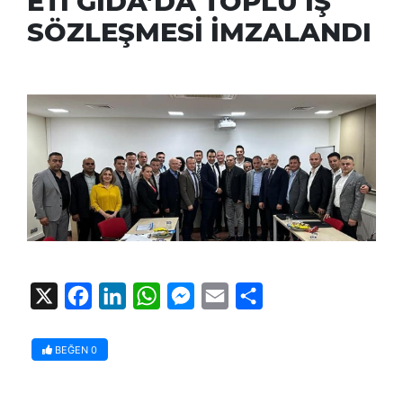
ETİ GIDA’DA TOPLU İŞ
SÖZLEŞMESİ İMZALANDI
X
Facebook
LinkedIn
WhatsApp
Messenger
Email
Share
BEĞEN
0