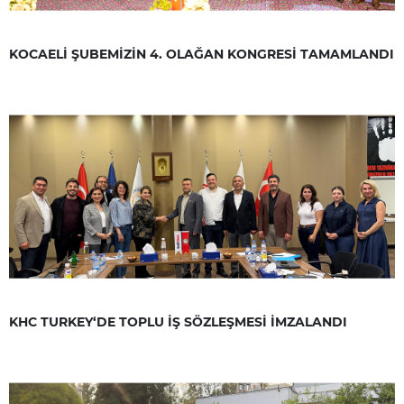
KOCAELİ ŞUBEMİZİN 4. OLAĞAN KONGRESİ TAMAMLANDI
KHC TURKEY‘DE TOPLU İŞ SÖZLEŞMESİ İMZALANDI