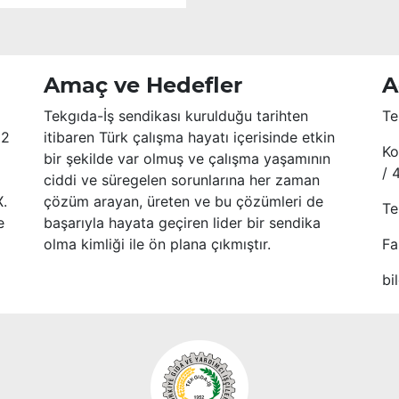
Amaç ve Hedefler
A
Tekgıda-İş sendikası kurulduğu tarihten
Te
52
itibaren Türk çalışma hayatı içerisinde etkin
Ko
bir şekilde var olmuş ve çalışma yaşamının
/ 
ciddi ve süregelen sorunlarına her zaman
X.
çözüm arayan, üreten ve bu çözümleri de
Te
e
başarıyla hayata geçiren lider bir sendika
olma kimliği ile ön plana çıkmıştır.
Fa
bi