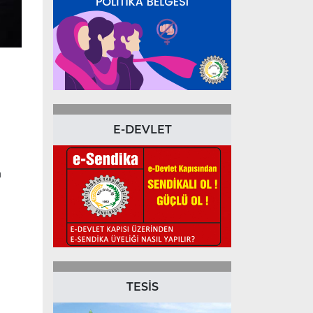
E-DEVLET
a
TESİS