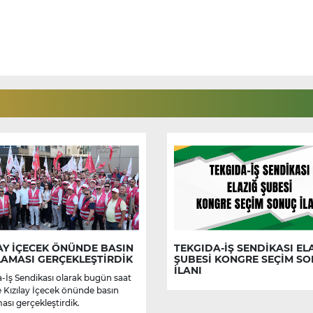
AY İÇECEK ÖNÜNDE BASIN
TEKGIDA-İŞ SENDİKASI EL
LAMASI GERÇEKLEŞTİRDİK
ŞUBESİ KONGRE SEÇİM S
İLANI
-İş Sendikası olarak bugün saat
e Kızılay İçecek önünde basın
ası gerçekleştirdik.