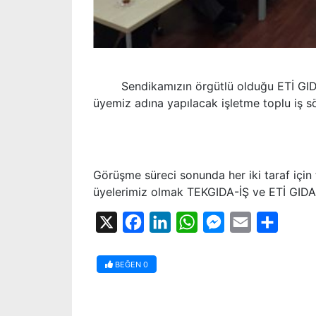
Sendikamızın örgütlü olduğu ETİ GIDA iş
üyemiz adına yapılacak işletme toplu iş söz
Görüşme süreci sonunda her iki taraf için
üyelerimiz olmak TEKGIDA-İŞ ve ETİ GIDA ai
X
Facebook
LinkedIn
WhatsApp
Messenger
Email
Share
BEĞEN
0