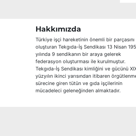
Merhume’ye Allah’tan rahmet; başta
ailesi olmak üzere yakınlarına,
sevenlerine ve çalışma arkadaşlarına
başsağlığı ve sabır dileriz.
Hakkımızda
Türkiye işçi hareketinin önemli bir parçasını
oluşturan Tekgıda-İş Sendikası 13 Nisan 19
yılında 9 sendikanın bir araya gelerek
federasyon oluşturması ile kurulmuştur.
Tekgıda-İş Sendikası kimliğini ve gücünü XI
yüzyılın ikinci yarısından itibaren örgütlenm
sürecine giren tütün ve gıda işçilerinin
mücadeleci geleneğinden almaktadır.