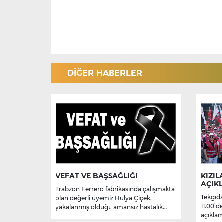
DİĞER HABERLER
VEFAT VE BAŞSAĞLIĞI
KIZIL
AÇIK
Trabzon Ferrero fabrikasında çalışmakta
Tekgıda
olan değerli üyemiz Hülya Çiçek,
11.00’d
yakalanmış olduğu amansız hastalık
açıklam
sebebiyle hayatını kaybetmiştir.