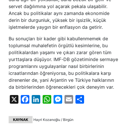
servet dağılımına yol açarak pekala ulaşabilir.
Ancak bu politikalar aynı zamanda ekonomide
derin bir durgunluk, yüksek bir işsizlik, küçük
işletmelerde yaygın bir enflasyon da getirir.
Bu sonuçları bir kader gibi kabullenmemek de
toplumsal muhalefetin örgütlü kesimlerine, bu
politikalardan yaşamı ve çıkarı zarar gören tüm
yurttaşlara düşüyor. IMF-DB gözetiminde sermaye
programlarını uygulayanlar nasıl birbirlerinin
icraatlarından öğreniyorsa, bu politikalara karşı
direnenler de, yani Arjantin ve Türkiye halklarının
da birbirlerinden öğrenecekleri çok deneyim var.
X
Facebook
LinkedIn
WhatsApp
Messenger
Email
Share
KAYNAK
Hayri Kozanoğlu / Birgün