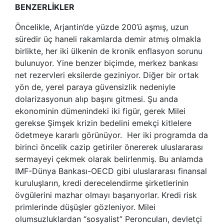
BENZERLİKLER
Öncelikle, Arjantin’de yüzde 200’ü aşmış, uzun
süredir üç haneli rakamlarda demir atmış olmakla
birlikte, her iki ülkenin de kronik enflasyon sorunu
bulunuyor. Yine benzer biçimde, merkez bankası
net rezervleri eksilerde geziniyor. Diğer bir ortak
yön de, yerel paraya güvensizlik nedeniyle
dolarizasyonun alıp başını gitmesi. Şu anda
ekonominin dümenindeki iki figür, gerek Milei
gerekse Şimşek krizin bedelini emekçi kitlelere
ödetmeye kararlı görünüyor. Her iki programda da
birinci öncelik cazip getiriler önererek uluslararası
sermayeyi çekmek olarak belirlenmiş. Bu anlamda
IMF-Dünya Bankası-OECD gibi uluslararası finansal
kuruluşların, kredi derecelendirme şirketlerinin
övgülerini mazhar olmayı başarıyorlar. Kredi risk
primlerinde düşüşler gözleniyor. Milei
olumsuzluklardan “sosyalist” Peroncuları, devletçi