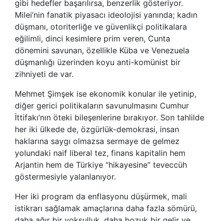
gibi hedefler başarılırsa, benzerlik gösteriyor.
Milei’nin fanatik piyasacı ideolojisi yanında; kadın
düşmanı, otoriterliğe ve güvenlikçi politikalara
eğilimli, dinci kesimlere prim veren, Cunta
dönemini savunan, özellikle Küba ve Venezuela
düşmanlığı üzerinden koyu anti-komünist bir
zihniyeti de var.
Mehmet Şimşek ise ekonomik konular ile yetinip,
diğer gerici politikaların savunulmasını Cumhur
İttifakı’nın öteki bileşenlerine bırakıyor. Son tahlilde
her iki ülkede de, özgürlük-demokrasi, insan
haklarına saygı olmazsa sermaye de gelmez
yolundaki naif liberal tez, finans kapitalin hem
Arjantin hem de Türkiye “hikayesine” teveccüh
göstermesiyle yalanlanıyor.
Her iki program da enflasyonu düşürmek, mali
istikrarı sağlamak amaçlarına daha fazla sömürü,
daha ağır bir yoksulluk, daha bozuk bir gelir ve