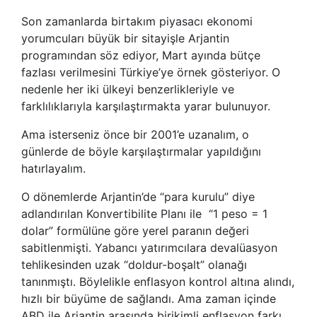
Son zamanlarda birtakım piyasacı ekonomi
yorumcuları büyük bir sitayişle Arjantin
programından söz ediyor, Mart ayında bütçe
fazlası verilmesini Türkiye’ye örnek gösteriyor. O
nedenle her iki ülkeyi benzerlikleriyle ve
farklılıklarıyla karşılaştırmakta yarar bulunuyor.
Ama isterseniz önce bir 2001’e uzanalım, o
günlerde de böyle karşılaştırmalar yapıldığını
hatırlayalım.
O dönemlerde Arjantin’de “para kurulu” diye
adlandırılan Konvertibilite Planı ile “1 peso = 1
dolar” formülüne göre yerel paranın değeri
sabitlenmişti. Yabancı yatırımcılara devalüasyon
tehlikesinden uzak “doldur-boşalt” olanağı
tanınmıştı. Böylelikle enflasyon kontrol altına alındı,
hızlı bir büyüme de sağlandı. Ama zaman içinde
ABD ile Arjantin arasında birikimli enflasyon farkı