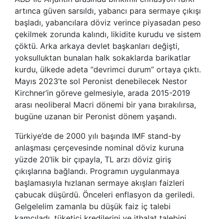
artınca güven sarsıldı, yabancı para sermaye çıkışı
başladı, yabancılara döviz verince piyasadan peso
çekilmek zorunda kalındı, likidite kurudu ve sistem
çöktü. Arka arkaya devlet başkanları değişti,
yoksulluktan bunalan halk sokaklarda barikatlar
kurdu, ülkede adeta “devrimci durum” ortaya çıktı.
Mayıs 2023’te sol Peronist denebilecek Nestor
Kirchner’in göreve gelmesiyle, arada 2015-2019
arası neoliberal Macri dönemi bir yana bırakılırsa,
bugüne uzanan bir Peronist dönem yaşandı.
Türkiye’de de 2000 yılı başında IMF stand-by
anlaşması çerçevesinde nominal döviz kuruna
yüzde 20’lik bir çıpayla, TL arzı döviz giriş
çıkışlarına bağlandı. Programın uygulanmaya
başlamasıyla hızlanan sermaye akışları faizleri
çabucak düşürdü. Önceleri enflasyon da geriledi.
Gelgelelim zamanla bu düşük faiz iç talebi
kamçıladı, tüketici kredilerini ve ithalat talebini