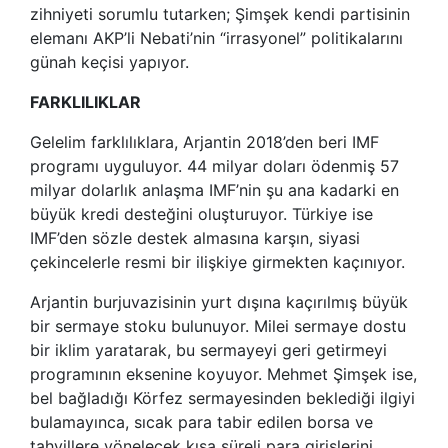
zihniyeti sorumlu tutarken; Şimşek kendi partisinin
elemanı AKP’li Nebati’nin “irrasyonel” politikalarını
günah keçisi yapıyor.
FARKLILIKLAR
Gelelim farklılıklara, Arjantin 2018’den beri IMF
programı uyguluyor. 44 milyar doları ödenmiş 57
milyar dolarlık anlaşma IMF’nin şu ana kadarki en
büyük kredi desteğini oluşturuyor. Türkiye ise
IMF’den sözle destek almasına karşın, siyasi
çekincelerle resmi bir ilişkiye girmekten kaçınıyor.
Arjantin burjuvazisinin yurt dışına kaçırılmış büyük
bir sermaye stoku bulunuyor. Milei sermaye dostu
bir iklim yaratarak, bu sermayeyi geri getirmeyi
programının eksenine koyuyor. Mehmet Şimşek ise,
bel bağladığı Körfez sermayesinden beklediği ilgiyi
bulamayınca, sıcak para tabir edilen borsa ve
tahvillere yönelecek kısa süreli para girişlerini