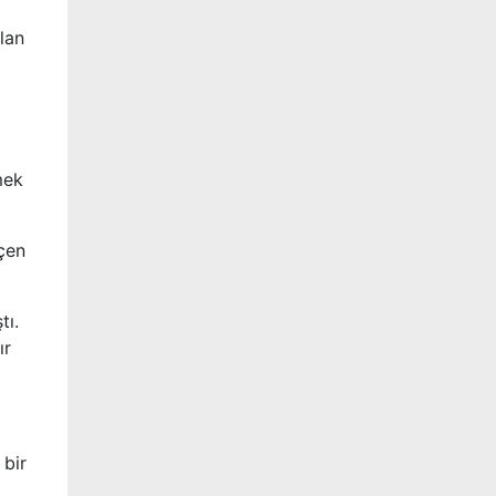
lan
mek
çen
tı.
ır
 bir