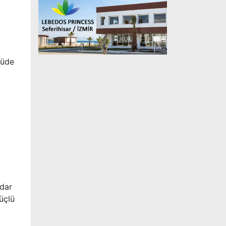
çüde
adar
üçlü