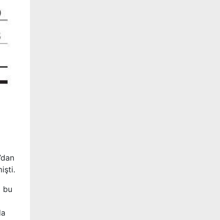
’dan
işti.
m bu
da