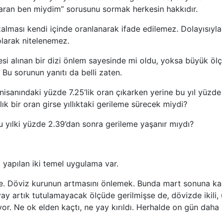
karan ben miydim” sorusunu sormak herkesin hakkıdır.
azalması kendi içinde oranlanarak ifade edilemez. Dolayısıyla
olarak nitelenemez.
mesi alınan bir dizi önlem sayesinde mi oldu, yoksa büyük öl
? Bu sorunun yanıtı da belli zaten.
nisanındaki yüzde 7.25’lik oran çıkarken yerine bu yıl yüzde
ık bir oran girse yıllıktaki gerileme sürecek miydi?
u yılki yüzde 2.39’dan sonra gerileme yaşanır mıydı?
a yapılan iki temel uygulama var.
de. Döviz kurunun artmasını önlemek. Bunda mart sonuna k
ay artık tutulamayacak ölçüde gerilmişse de, dövizde ikili, 
or. Ne ok elden kaçtı, ne yay kırıldı. Herhalde on gün daha