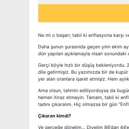
Ne mi o başarı; tabii ki enflasyona karşı
Daha şunun şurasında geçen yılın ekim ayı
dün yapılan açıklamayla nisan sonundaki o
Gerçi böyle hızlı bir düşüş bekleniyordu.
dile getirmişiz. Bu yazımızda bir de kupü
yer alan oranlara işaret etmişiz. Hem ayl
Ama olsun, tahmin ediliyorduysa da bugün
hemen itiraz etmeyin. Tamam, tabii ki enf
tadını çıkaralım. Hiç olmazsa bir gün “Enf
Çıkaran kimdi?
Ve gerçeğe dönelim… Diyelim 86’dan 44’e i