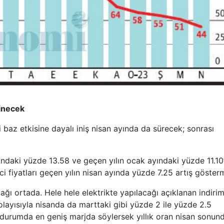
 inecek
i baz etkisine dayalı iniş nisan ayında da sürecek; sonrası
yındaki yüzde 13.58 ve geçen yılın ocak ayındaki yüzde 11.10
i fiyatları geçen yılın nisan ayında yüzde 7.25 artış gösterm
ğı ortada. Hele hele elektrikte yapılacağı açıklanan indiri
ayısıyla nisanda da marttaki gibi yüzde 2 ile yüzde 2.5
Bu durumda en geniş marjda söylersek yıllık oran nisan sonun