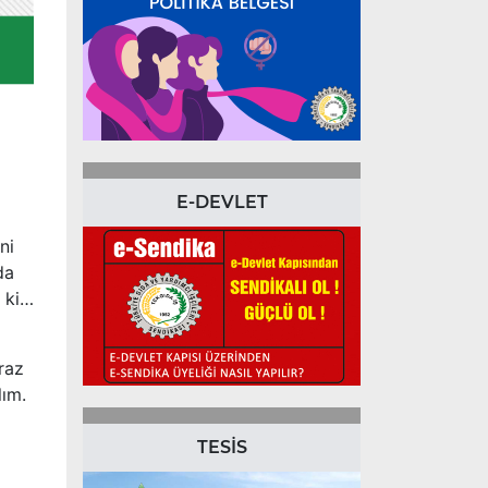
E-DEVLET
ni
da
u ki…
raz
lım.
TESİS