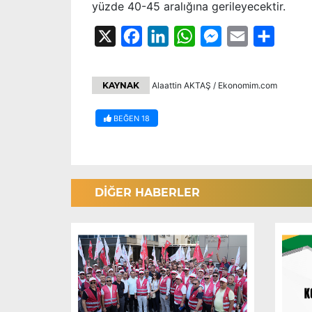
yüzde 40-45 aralığına gerileyecektir.
X
Facebook
LinkedIn
WhatsApp
Messenger
Email
Share
KAYNAK
Alaattin AKTAŞ / Ekonomim.com
BEĞEN
18
DİĞER HABERLER