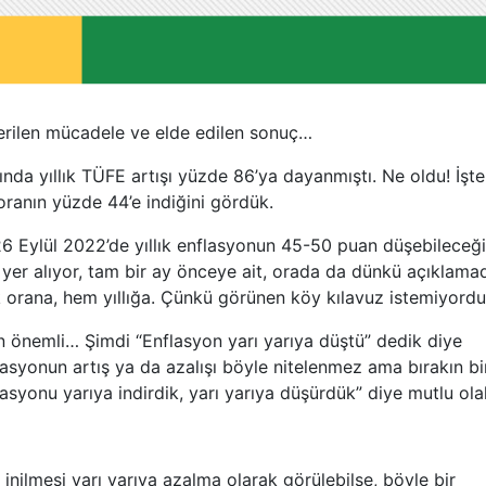
 verilen mücadele ve elde edilen sonuç…
nda yıllık TÜFE artışı yüzde 86’ya dayanmıştı. Ne oldu! İşte
ranın yüzde 44’e indiğini gördük.
 26 Eylül 2022’de yıllık enflasyonun 45-50 puan düşebileceği
r yer alıyor, tam bir ay önceye ait, orada da dünkü açıklama
ık orana, hem yıllığa. Çünkü görünen köy kılavuz istemiyord
 önemli… Şimdi “Enflasyon yarı yarıya düştü” dedik diye
lasyonun artış ya da azalışı böyle nitelenmez ama bırakın bi
lasyonu yarıya indirdik, yarı yarıya düşürdük” diye mutlu ola
nilmesi yarı yarıya azalma olarak görülebilse, böyle bir