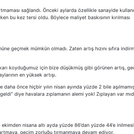
artmaması sağlandı. Önceki aylarda özellikle sanayide kullanı
ken bu kez tersi oldu. Böylece maliyet baskısının kırılması
önüne geçmek mümkün olmadı. Zaten artış hızını sıfıra indir
karı koyduğumuz için bize düşükmüş gibi görünen artış, ge
aylarının en yüksek artışı.
daha önce hiçbir yılın nisan ayında yüzde 2 bile aşılmamış
 geldi” diye havalara zıplamanın alemi yok! Zıplayan var mıd
ı ve ekimden nisana altı ayda yüzde 86’dan yüzde 44’e inilmesi
ar artmaya, geçim zorluğu tırmanmaya devam ediyor.