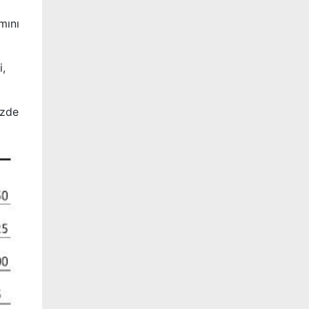
mını
i,
üzde