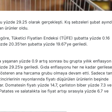
onu yüzde 29.25 olarak gerçekleşti. Kış sebzeleri şubat ayın
an ürünler oldu.
e göre, Tüketici Fiyatları Endeksi (TÜFE) şubatta yüzde 0.16
üzde 20.35’ten şubatta yüzde 19.67’ye geriledi.
 yaşanan yüzde 0.9 artış sonrası bu grupta yıllık enflasyon
zde 29.25’e geriledi. Gıda enflasyonu her ne kadar geriles
ış gösteren ana harcama grubu olmaya devam etti. Sadece ta
incirlerinin reyonlarında fiyatı düşürülen ürünlerin beşinde
r. Domatesin fiyatı yüzde 14.7, çarliston biber yüzde 7.3 ve
Patates ve salatalıkta ise fiyat artışı sırasıyla yüzde 6.7 ve