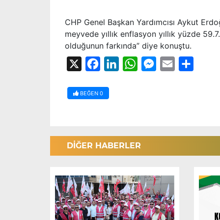
CHP Genel Başkan Yardımcısı Aykut Erdoğ
meyvede yıllık enflasyon yıllık yüzde 59
olduğunun farkında” diye konuştu.
X
Facebook
LinkedIn
WhatsApp
Messenger
Email
Share
BEĞEN
0
DİĞER HABERLER