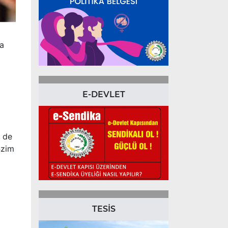
da
E-DEVLET
e de
nzim
TESİS