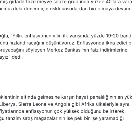
memiş gıdada taze meyve sebze grubunda yüzde 40’lara var
önümüzdeki dönem için riskli unsurlardan biri olmaya devam
u, “Yıllık enflasyonun yılın ilk yarısında yüzde 19-20 band
ünü hızlandıracağını düşünüyoruz. Enflasyonda ikna edici b
ruyacağını söyleyen Merkez Bankası’nın faiz indirimlerine
ayız” dedi.
entinin altında gelmesine karşın hayat pahalılığının en yü
 Liberya, Sierra Leone ve Angola gibi Afrika ülkeleriyle aynı
 fiyatlarında enflasyonun çok yüksek olduğunu belirterek,
ğu tanzim satış mağazalarının ise pek bir işe yaramadığı