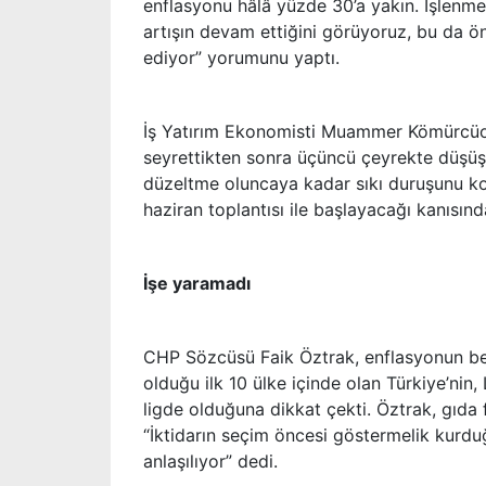
enflasyonu hâlâ yüzde 30’a yakın. İşlen
artışın devam ettiğini görüyoruz, bu da 
ediyor” yorumunu yaptı.
İş Yatırım Ekonomisti Muammer Kömürcüoğl
seyrettikten sonra üçüncü çeyrekte düşüş
düzeltme oluncaya kadar sıkı duruşunu ko
haziran toplantısı ile başlayacağı kanısınd
İşe yaramadı
CHP Sözcüsü Faik Öztrak, enflasyonun bekl
olduğu ilk 10 ülke içinde olan Türkiye’nin,
ligde olduğuna dikkat çekti. Öztrak, gıda
“İktidarın seçim öncesi göstermelik kurdu
anlaşılıyor” dedi.