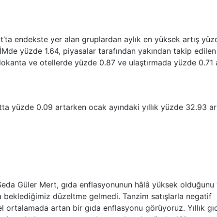
t’ta endekste yer alan gruplardan aylık en yüksek artış yüz
TİMde yüzde 1.64, piyasalar tarafından yakından takip edilen
lokanta ve otellerde yüzde 0.87 ve ulaştırmada yüzde 0.71 
atta yüzde 0.09 artarken ocak ayındaki yıllık yüzde 32.93 ar
Seda Güler Mert, gıda enflasyonunun hâlâ yüksek olduğunu
ada beklediğimiz düzeltme gelmedi. Tanzim satışlarla negatif
 ortalamada artan bir gıda enflasyonu görüyoruz. Yıllık gı