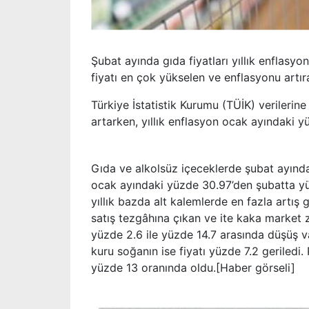
Şubat ayında gıda fiyatları yıllık enflasy
fiyatı en çok yükselen ve enflasyonu artır
Türkiye İstatistik Kurumu (TÜİK) verilerin
artarken, yıllık enflasyon ocak ayındaki y
Gıda ve alkolsüz içeceklerde şubat ayında
ocak ayındaki yüzde 30.97’den şubatta yü
yıllık bazda alt kalemlerde en fazla art
satış tezgâhına çıkan ve ite kaka market z
yüzde 2.6 ile yüzde 14.7 arasında düşüş va
kuru soğanın ise fiyatı yüzde 7.2 geriledi. 
yüzde 13 oranında oldu.[Haber görseli]