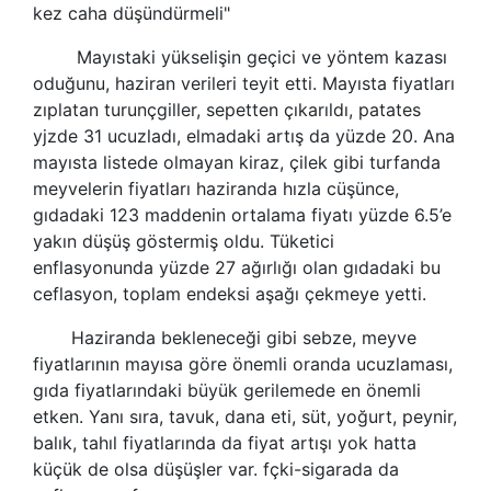
kez caha düşündürmeli"
Mayıstaki yükselişin geçici ve yöntem kazası
oduğunu, haziran verileri teyit etti. Mayısta fiyatları
zıplatan turunçgiller, sepetten çıkarıldı, patates
yjzde 31 ucuzladı, elmadaki artış da yüzde 20. Ana
mayısta listede olmayan kiraz, çilek gibi turfanda
meyvelerin fiyatları haziranda hızla cüşünce,
gıdadaki 123 maddenin ortalama fiyatı yüzde 6.5’e
yakın düşüş göstermiş oldu. Tüketici
enflasyonunda yüzde 27 ağırlığı olan gıdadaki bu
ceflasyon, toplam endeksi aşağı çekmeye yetti.
Haziranda bekleneceği gibi sebze, meyve
fiyatlarının mayısa göre önemli oranda ucuzlaması,
gıda fiyatlarındaki büyük gerilemede en önemli
etken. Yanı sıra, tavuk, dana eti, süt, yoğurt, peynir,
balık, tahıl fiyatlarında da fiyat artışı yok hatta
küçük de olsa düşüşler var. fçki-sigarada da