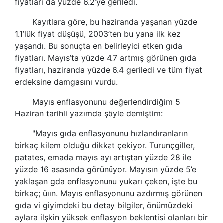
fiyatları da yüzde 6.2’ye geriledi.
Kayıtlara göre, bu haziranda yaşanan yüzde
1.1’lük fiyat düşüşü, 2003’ten bu yana ilk kez
yaşandı. Bu sonuçta en belirleyici etken gıda
fiyatları. Mayıs’ta yüzde 4.7 artmış görünen gıda
fiyatları, haziranda yüzde 6.4 geriledi ve tüm fiyat
erdeksine damgasını vurdu.
Mayıs enflasyonunu değerlendirdiğim 5
Haziran tarihli yazımda şöyle demiştim:
"Mayıs gıda enflasyonunu hızlandıranların
birkaç kilem olduğu dikkat çekiyor. Turunçgiller,
patates, emada mayıs ayı artıştan yüzde 28 ile
yüzde 16 asasında görünüyor. Mayısın yüzde 5’e
yaklaşan gda enflasyonunu yukarı çeken, işte bu
birkaç; üıın. Mayıs enflasyonunu azdırmış görünen
gıda vi giyimdeki bu detay bilgiler, önümüzdeki
aylara ilşkin yüksek enflasyon beklentisi olanları bir