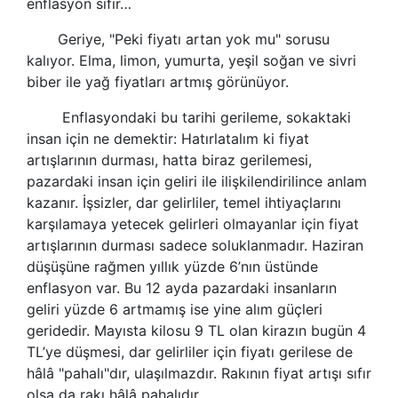
enflasyon sıfır…
Geriye, "Peki fiyatı artan yok mu" sorusu
kalıyor. Elma, limon, yumurta, yeşil soğan ve sivri
biber ile yağ fiyatları artmış görünüyor.
Enflasyondaki bu tarihi gerileme, sokaktaki
insan için ne demektir: Hatırlatalım ki fiyat
artışlarının durması, hatta biraz gerilemesi,
pazardaki insan için geliri ile ilişkilendirilince anlam
kazanır. İşsizler, dar gelirliler, temel ihtiyaçlarını
karşılamaya yetecek gelirleri olmayanlar için fiyat
artışlarının durması sadece soluklanmadır. Haziran
düşüşüne rağmen yıllık yüzde 6’nın üstünde
enflasyon var. Bu 12 ayda pazardaki insanların
geliri yüzde 6 artmamış ise yine alım güçleri
geridedir. Mayısta kilosu 9 TL olan kirazın bugün 4
TL’ye düşmesi, dar gelirliler için fiyatı gerilese de
hâlâ "pahalı"dır, ulaşılmazdır. Rakının fiyat artışı sıfır
olsa da rakı hâlâ pahalıdır.