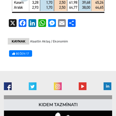
X
Facebook
LinkedIn
WhatsApp
Messenger
Email
Share
KAYNAK
Alaattin Aktaş / Ekonomim
BEĞEN
17
KIDEM TAZMİNATI