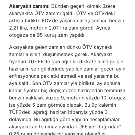
Akaryakıt zammı:
Dünden geçerli olmak üzere
akaryakıta ÖTV zammı geldi. ÖTV ve ÖTV’deki
artışla birlikte KDV’de yaşanan artış sonucu benzin
2.21 lira, motorin 2.07 lira zam gördü. Ayrıca
otogaza da 95 kuruş zam yapıldı.
Akaryakıta gelen zamları dünkü ÖTV kaynaklı
zamlarla sınırlı düşünmemek gerek. Akaryakıt
fiyatları TÜ- FE’de gün ağırlıklı dikkate alındığı için
haziranın son günlerinde yapılan zamlar geçen ayın
enflasyonuna pek etki etmedi ve asıl yansıma bu
aya kaldı. Son ÖTV zamlarıyla birlikte, ay sonuna
kadar fiyatlar hiç değişmezse hazirandan temmuza
benzin yaklaşık yüzde 9, motorin yüzde 10, otogaz
ise yüzde 5 zam görmüş olacak. Bu üç kalemin
TÜFE’deki ağırlığı haziran itibarıyla yüzde 3
dolayında. Bu ağırlığa göre yapılan hesaplamalar,
akaryakıttan temmuz ayında TÜFE’ye “doğrudan”
0.25 puan dolayında bir yansıma olacağını