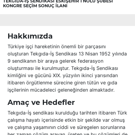
TEKGIDA-İŞ SENDİKASI ESKİŞEHİR 1 NOLU ŞUBESİ
KONGRE SEÇİM SONUÇ İLANI
Hakkımızda
Türkiye işçi hareketinin önemli bir parçasını
oluşturan Tekgıda-İş Sendikası 13 Nisan 1952 yılında
9 sendikanın bir araya gelerek federasyon
oluşturması ile kurulmuştur. Tekgıda-İş Sendikası
kimliğini ve gücünü XIX. yüzyılın ikinci yarısından
itibaren örgütlenme sürecine giren tütün ve gıda
işçilerinin mücadeleci geleneğinden almaktadır.
Amaç ve Hedefler
Tekgıda-İş sendikası kurulduğu tarihten itibaren Türk
çalışma hayatı içerisinde etkin bir şekilde var olmuş
ve çalışma yaşamının ciddi ve süregelen sorunlarına
her zaman çözüm arayan, üreten ve bu çözümleri de